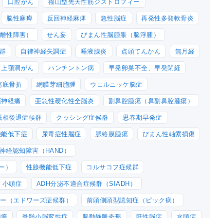
口腔がん
福山型先天性筋ジストロフィー
脳性麻痺
反回神経麻痺
急性脳症
再発性多発軟骨炎
解離性障害）
せん妄
びまん性脳腫脹（脳浮腫）
群
自律神経失調症
唾液腺炎
点頭てんかん
無月経
上顎洞がん
ハンチントン病
早発卵巣不全、早発閉経
窩底骨折
網膜芽細胞腫
ウェルニッケ脳症
頭神経痛
亜急性硬化性全脳炎
副鼻腔腫瘍（鼻副鼻腔腫瘍）
眠相後退症候群
クッシング症候群
思春期早発症
機能低下症
尿毒症性脳症
脈絡膜腫瘍
びまん性軸索損傷
連神経認知障害（HAND）
ー）
性腺機能低下症
コルサコフ症候群
小頭症
ADH分泌不適合症候群（SIADH）
ミー（エドワーズ症候群）
前頭側頭型認知症（ピック病）
腫瘍
脊髄小脳変性症
脳動静脈奇形
肝性脳症
水頭症