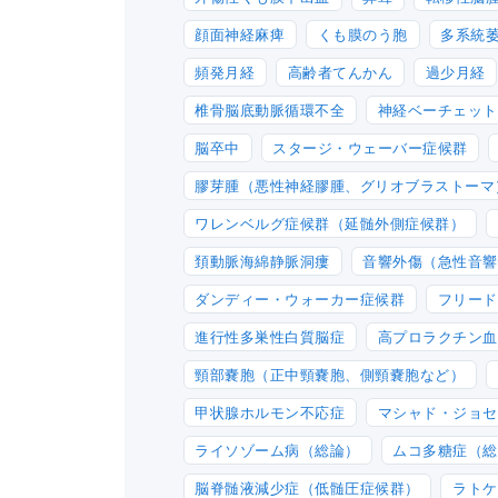
顔面神経麻痺
くも膜のう胞
多系統萎
頻発月経
高齢者てんかん
過少月経
椎骨脳底動脈循環不全
神経ベーチェット
脳卒中
スタージ・ウェーバー症候群
膠芽腫（悪性神経膠腫、グリオブラストーマ
ワレンベルグ症候群（延髄外側症候群）
頚動脈海綿静脈洞瘻
音響外傷（急性音響
ダンディー・ウォーカー症候群
フリード
進行性多巣性白質脳症
高プロラクチン血
頸部嚢胞（正中頸嚢胞、側頸嚢胞など）
甲状腺ホルモン不応症
マシャド・ジョセ
ライソゾーム病（総論）
ムコ多糖症（総
脳脊髄液減少症（低髄圧症候群）
ラトケ