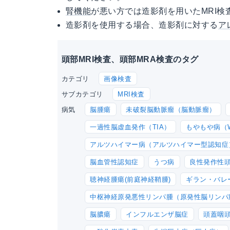
腎機能
が悪い方では造影剤を用いたMRI検
造影剤を使用する場合、造影剤に対する
ア
頭部MRI検査、頭部MRA検査のタグ
画像検査
カテゴリ
MRI検査
サブカテゴリ
脳腫瘍
未破裂脳動脈瘤（脳動脈瘤）
病気
一過性脳虚血発作（TIA）
もやもや病（W
アルツハイマー病（アルツハイマー型認知症
脳血管性認知症
うつ病
良性発作性頭
聴神経腫瘍(前庭神経鞘腫)
ギラン・バレ
中枢神経原発悪性リンパ腫（原発性脳リンパ
脳膿瘍
インフルエンザ脳症
頭蓋咽