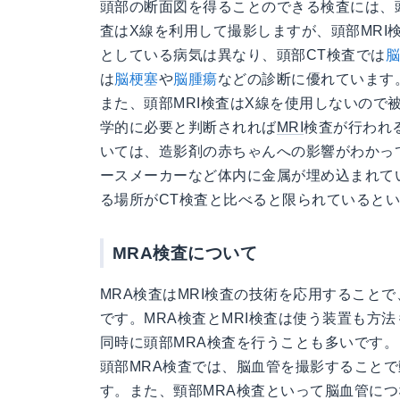
頭部の断面図を得ることのできる検査には、頭
査はX線を利用して撮影しますが、頭部MRI
としている病気は異なり、頭部CT検査では
は
脳梗塞
や
脳腫瘍
などの診断に優れています
また、頭部MRI検査はX線を使用しないので
学的に必要と判断されれば
MRI
検査が行われ
いては、造影剤の赤ちゃんへの影響がわかっ
ースメーカーなど体内に金属が埋め込まれて
る場所がCT検査と比べると限られていると
MRA検査について
MRA検査はMRI検査の技術を応用すること
です。MRA検査とMRI検査は使う装置も方
同時に頭部MRA検査を行うことも多いです。
頭部MRA検査では、脳血管を撮影すること
す。また、頸部MRA検査といって脳血管に