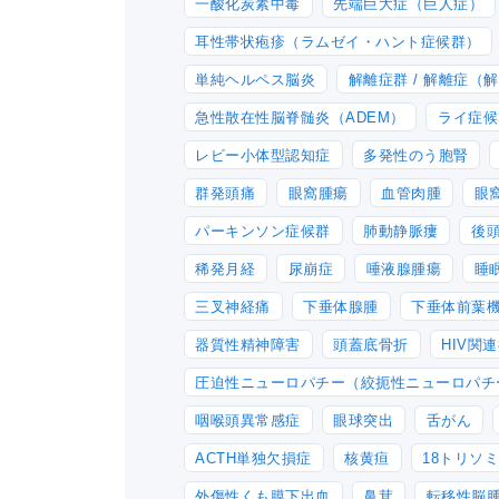
一酸化炭素中毒
先端巨大症（巨人症）
耳性帯状疱疹（ラムゼイ・ハント症候群）
単純ヘルペス脳炎
解離症群 / 解離症（
急性散在性脳脊髄炎（ADEM）
ライ症候
レビー小体型認知症
多発性のう胞腎
群発頭痛
眼窩腫瘍
血管肉腫
眼
パーキンソン症候群
肺動静脈瘻
後
稀発月経
尿崩症
唾液腺腫瘍
睡
三叉神経痛
下垂体腺腫
下垂体前葉
器質性精神障害
頭蓋底骨折
HIV関
圧迫性ニューロパチー（絞扼性ニューロパチ
咽喉頭異常感症
眼球突出
舌がん
ACTH単独欠損症
核黄疸
18トリソ
外傷性くも膜下出血
鼻茸
転移性脳