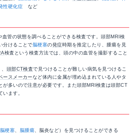
発性硬化症
など
や血管の状態を調べることができる検査です。頭部MRI検
い分けることで
脳梗塞
の
発症
時期を推定したり、腫瘍を見
RA
検査という検査方法では、頭の中の血管を撮影すること
く、
頭部CT検査
で見つけることが難しい病気を見つけるこ
ペースメーカー
など体内に金属が埋め込まれている人やタ
が多いので注意が必要です。また頭部MRI検査は頭部CT
ています。
脳梗塞
、
脳腫瘍
、脳炎など）を見つけることができる