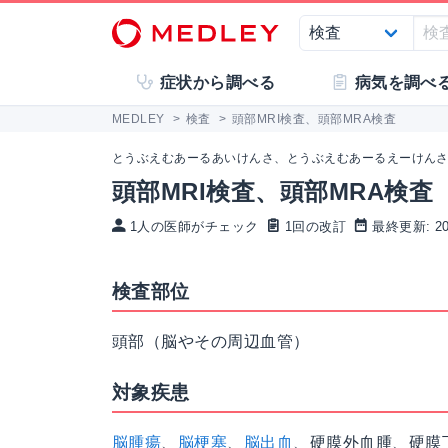
症状から調べる
病気を調べ
MEDLEY
>
検査
>
頭部MRI検査、頭部MRA検査
とうぶえむあーるあいけんさ、とうぶえむあーるえーけん
頭部MRI検査、頭部MRA検査
1人の医師がチェック
1回の改訂
最終更新: 202
検査部位
頭部（脳やその周辺血管）
対象疾患
脳腫瘍
、
脳梗塞
、
脳出血
、
硬膜
外
血腫
、硬膜