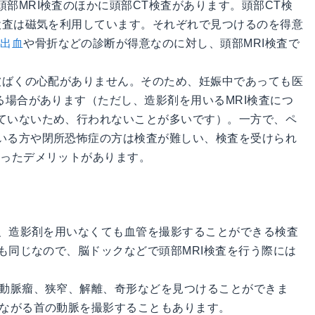
部MRI検査のほかに頭部CT検査があります。頭部CT検
検査は磁気を利用しています。それぞれで見つけるのを得意
脳出血
や骨折などの診断が得意なのに対し、頭部MRI検査で
。
被ばくの心配がありません。そのため、妊娠中であっても医
る場合があります（ただし、造影剤を用いるMRI検査につ
ていないため、行われないことが多いです）。一方で、ペ
いる方や閉所恐怖症の方は検査が難しい、検査を受けられ
いったデメリットがあります。
で、造影剤を用いなくても血管を撮影することができる検査
法も同じなので、脳ドックなどで頭部MRI検査を行う際には
で動脈瘤、狭窄、解離、奇形などを見つけることができま
つながる首の動脈を撮影することもあります。