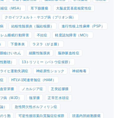
縮症（MSA）
耳下腺腫瘍
大脳皮質基底核変性症
クロイツフェルト・ヤコブ病（プリオン病）
病
結核性髄膜炎（脳結核腫）
進行性核上性麻痺（PSP）
レム睡眠行動障害
不妊症
軽度認知障害（MCI）
）
下垂体炎
ラヌラ（がま腫）
眼瞼けいれん
細菌性髄膜炎
脳静脈血栓症
性難聴）
13トリソミー（パトウ症候群）
ライヒ運動失調症
神経原性ショック
神経梅毒
症
HTLV-1関連脊髄症（HAM）
血管芽腫
ノカルジア症
乏突起膠腫
フ病（MJD）
髄芽腫
正常圧水頭症
論）
急性間欠性ポルフィリン症
のう胞
可逆性後頭葉白質脳症症候群
頭蓋内胚細胞腫瘍