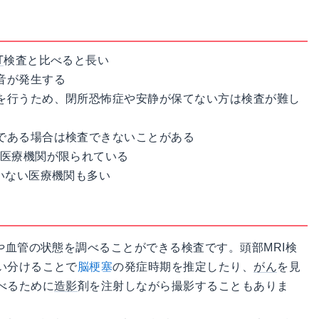
T
検査と比べると長い
音が発生する
を行うため、閉所恐怖症や安静が保てない方は検査が難し
である場合は検査できないことがある
る医療機関が限られている
いない医療機関も多い
や血管の状態を調べることができる検査です。頭部MRI検
い分けることで
脳梗塞
の発症時期を推定したり、
がん
を見
べるために
造影
剤を注射しながら撮影することもありま