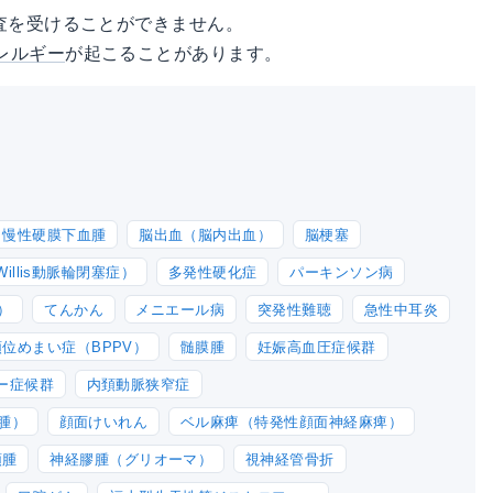
査を受けることができません。
レルギー
が起こることがあります。
慢性硬膜下血腫
脳出血（脳内出血）
脳梗塞
illis動脈輪閉塞症）
多発性硬化症
パーキンソン病
）
てんかん
メニエール病
突発性難聴
急性中耳炎
位めまい症（BPPV）
髄膜腫
妊娠高血圧症候群
ー症候群
内頚動脈狭窄症
腫）
顔面けいれん
ベル麻痺（特発性顔面神経麻痺）
頭腫
神経膠腫（グリオーマ）
視神経管骨折