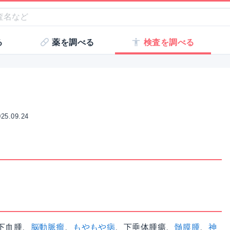
る
薬を調べる
検査を調べる
さ
5.09.24
下血
腫、
脳動脈瘤
、
もやもや病
、
下垂体
腫瘍
、
髄膜腫
、
神