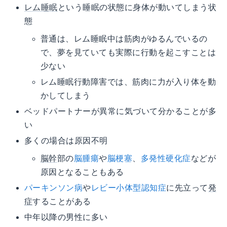
レム睡眠
という睡眠の状態に身体が動いてしまう状
態
普通は、レム睡眠中は筋肉がゆるんでいるの
で、夢を見ていても実際に行動を起こすことは
少ない
レム睡眠行動障害では、筋肉に力が入り体を動
かしてしまう
ベッドパートナーが異常に気づいて分かることが多
い
多くの場合は原因不明
脳幹
部の
脳腫瘍
や
脳梗塞
、
多発性硬化症
などが
原因となることもある
パーキンソン病
や
レビー小体型認知症
に先立って
発
症
することがある
中年以降の男性に多い