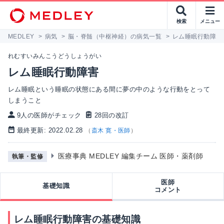
検索
メニュー
MEDLEY
>
病気
>
脳・脊髄（中枢神経）の病気一覧
>
レム睡眠行動障害
れむすいみんこうどうしょうがい
レム睡眠行動障害
レム睡眠という睡眠の状態にある間に夢の中のような行動をとって
しまうこと
9人の医師がチェック
28回の改訂
最終更新: 2022.02.28
（
斎木 寛・医師
）
医療事典 MEDLEY 編集チーム 医師・薬剤師
執筆・監修
医師
基礎知識
コメント
レム睡眠行動障害の基礎知識