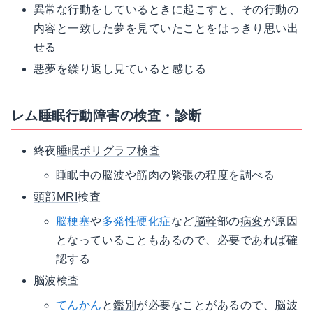
異常な行動をしているときに起こすと、その行動の
内容と一致した夢を見ていたことをはっきり思い出
せる
悪夢を繰り返し見ていると感じる
レム睡眠行動障害の検査・診断
終夜
睡眠ポリグラフ検査
睡眠中の脳波や筋肉の緊張の程度を調べる
頭部MRI
検査
脳梗塞
や
多発性硬化症
など
脳幹
部の
病変
が原因
となっていることもあるので、必要であれば確
認する
脳波検査
てんかん
と
鑑別
が必要なことがあるので、脳波