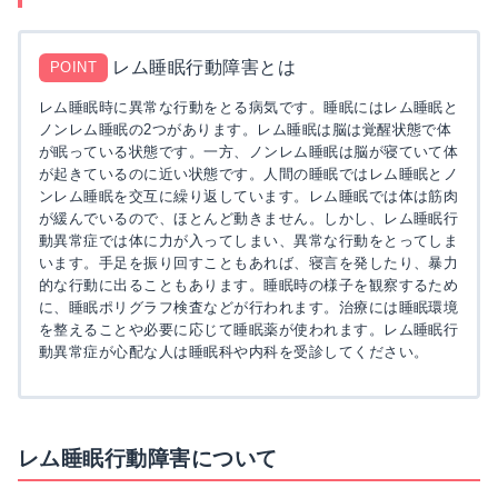
レム睡眠行動障害とは
POINT
レム睡眠時に異常な行動をとる病気です。睡眠にはレム睡眠と
ノンレム睡眠の2つがあります。レム睡眠は脳は覚醒状態で体
が眠っている状態です。一方、ノンレム睡眠は脳が寝ていて体
が起きているのに近い状態です。人間の睡眠ではレム睡眠とノ
ンレム睡眠を交互に繰り返しています。レム睡眠では体は筋肉
が緩んでいるので、ほとんど動きません。しかし、レム睡眠行
動異常症では体に力が入ってしまい、異常な行動をとってしま
います。手足を振り回すこともあれば、寝言を発したり、暴力
的な行動に出ることもあります。睡眠時の様子を観察するため
に、睡眠ポリグラフ検査などが行われます。治療には睡眠環境
を整えることや必要に応じて睡眠薬が使われます。レム睡眠行
動異常症が心配な人は睡眠科や内科を受診してください。
レム睡眠行動障害について