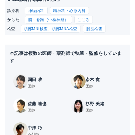
神経内科
精神科・心療内科
診療科
脳・脊髄（中枢神経）
こころ
からだ
頭部MRI検査、頭部MRA検査
脳波検査
検査
本記事は複数の医師・薬剤師で執筆・監修をしていま
す
園田 唯
斎木 寛
医師
医師
佐藤 達也
杉野 美緒
医師
医師
中澤 巧
薬剤師