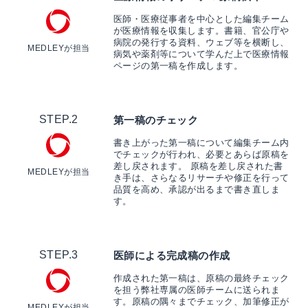
医師・医療従事者を中心とした編集チーム
が医療情報を収集します。書籍、官公庁や
病院の発行する資料、ウェブ等を横断し、
MEDLEYが担当
病気や薬剤等について学んだ上で医療情報
ページの第一稿を作成します。
STEP.2
第一稿のチェック
書き上がった第一稿について編集チーム内
でチェックが行われ、必要とあらば原稿を
差し戻されます。 原稿を差し戻された書
MEDLEYが担当
き手は、さらなるリサーチや修正を行って
品質を高め、承認が出るまで書き直しま
す。
STEP.3
医師による完成稿の作成
作成された第一稿は、原稿の最終チェック
を担う弊社専属の医師チームに送られま
す。原稿の隅々までチェック、加筆修正が
MEDLEYが担当