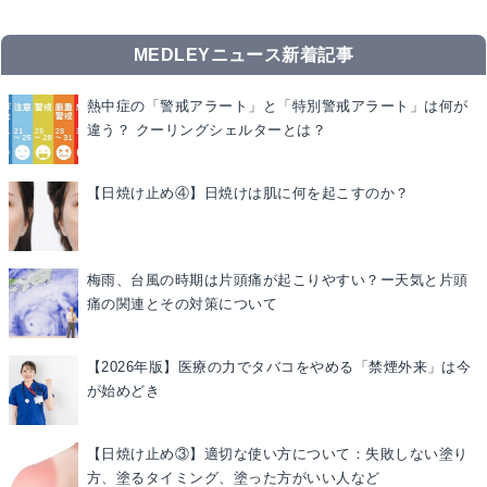
MEDLEYニュース新着記事
熱中症の「警戒アラート」と「特別警戒アラート」は何が
違う？ クーリングシェルターとは？
【日焼け止め④】日焼けは肌に何を起こすのか？
梅雨、台風の時期は片頭痛が起こりやすい？ー天気と片頭
痛の関連とその対策について
【2026年版】医療の力でタバコをやめる「禁煙外来」は今
が始めどき
【日焼け止め③】適切な使い方について：失敗しない塗り
方、塗るタイミング、塗った方がいい人など