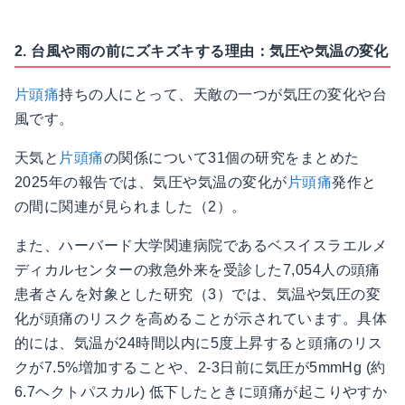
2. 台風や雨の前にズキズキする理由：気圧や気温の変化
片頭痛
持ちの人にとって、天敵の一つが気圧の変化や台
風です。
天気と
片頭痛
の関係について31個の研究をまとめた
2025年の報告では、気圧や気温の変化が
片頭痛
発作と
の間に関連が見られました（2）。
また、ハーバード大学関連病院であるベスイスラエルメ
ディカルセンターの救急外来を受診した7,054人の頭痛
患者さんを対象とした研究（3）では、気温や気圧の変
化が頭痛のリスクを高めることが示されています。具体
的には、気温が24時間以内に5度上昇すると頭痛のリス
クが7.5%増加することや、2-3日前に気圧が5mmHg (約
6.7ヘクトパスカル) 低下したときに頭痛が起こりやすか