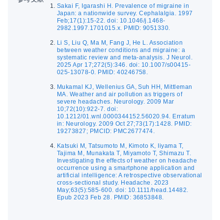
Sakai F, Igarashi H. Prevalence of migraine in
Japan: a nationwide survey. Cephalalgia. 1997
Feb;17(1):15-22. doi: 10.1046/j.1468-
2982.1997.1701015.x. PMID: 9051330.
Li S, Liu Q, Ma M, Fang J, He L. Association
between weather conditions and migraine: a
systematic review and meta-analysis. J Neurol.
2025 Apr 17;272(5):346. doi: 10.1007/s00415-
025-13078-0. PMID: 40246758.
Mukamal KJ, Wellenius GA, Suh HH, Mittleman
MA. Weather and air pollution as triggers of
severe headaches. Neurology. 2009 Mar
10;72(10):922-7. doi:
10.1212/01.wnl.0000344152.56020.94. Erratum
in: Neurology. 2009 Oct 27;73(17):1428. PMID:
19273827; PMCID: PMC2677474.
Katsuki M, Tatsumoto M, Kimoto K, Iiyama T,
Tajima M, Munakata T, Miyamoto T, Shimazu T.
Investigating the effects of weather on headache
occurrence using a smartphone application and
artificial intelligence: A retrospective observational
cross-sectional study. Headache. 2023
May;63(5):585-600. doi: 10.1111/head.14482.
Epub 2023 Feb 28. PMID: 36853848.