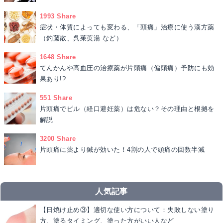
1993 Share
症状・体質によっても変わる、「頭痛」治療に使う漢方薬
（釣藤散、呉茱萸湯 など）
1648 Share
てんかんや高血圧の治療薬が片頭痛（偏頭痛）予防にも効
果あり!?
551 Share
片頭痛でピル（経口避妊薬）は危ない？その理由と根拠を
解説
3200 Share
片頭痛に薬より鍼が効いた！4割の人で頭痛の回数半減
人気記事
【日焼け止め③】適切な使い方について：失敗しない塗り
方、塗るタイミング、塗った方がいい人など