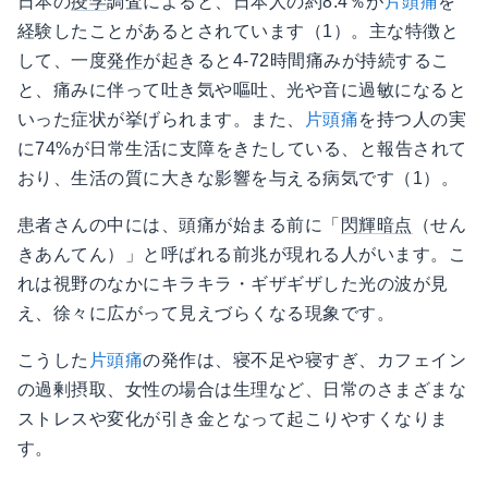
日本の
疫学
調査によると、日本人の約8.4％が
片頭痛
を
経験したことがあるとされています（1）。主な特徴と
して、一度
発作
が起きると4-72時間痛みが持続するこ
と、痛みに伴って吐き気や嘔吐、光や音に過敏になると
いった症状が挙げられます。また、
片頭痛
を持つ人の実
に74%が日常生活に支障をきたしている、と報告されて
おり、生活の質に大きな影響を与える病気です（1）。
患者さんの中には、頭痛が始まる前に「
閃輝暗点
（せん
きあんてん）」と呼ばれる前兆が現れる人がいます。こ
れは視野のなかにキラキラ・ギザギザした光の波が見
え、徐々に広がって見えづらくなる現象です。
こうした
片頭痛
の発作は、寝不足や寝すぎ、カフェイン
の過剰摂取、女性の場合は生理など、日常のさまざまな
ストレスや変化が引き金となって起こりやすくなりま
す。