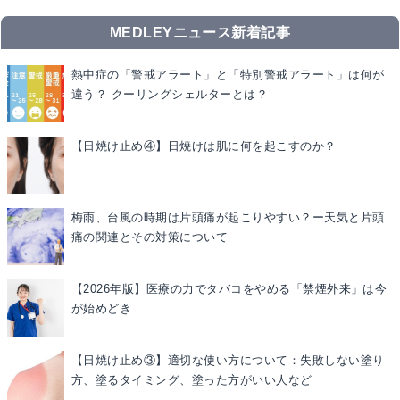
MEDLEYニュース新着記事
熱中症の「警戒アラート」と「特別警戒アラート」は何が
違う？ クーリングシェルターとは？
【日焼け止め④】日焼けは肌に何を起こすのか？
梅雨、台風の時期は片頭痛が起こりやすい？ー天気と片頭
痛の関連とその対策について
【2026年版】医療の力でタバコをやめる「禁煙外来」は今
が始めどき
【日焼け止め③】適切な使い方について：失敗しない塗り
方、塗るタイミング、塗った方がいい人など