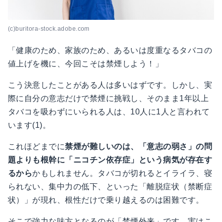
(c)buritora-stock.adobe.com
「健康のため、家族のため、あるいは度重なるタバコの
値上げを機に、今回こそは禁煙しよう！」
こう決意したことがある人は多いはずです。しかし、実
際に自分の意志だけで禁煙に挑戦し、そのまま1年以上
タバコを吸わずにいられる人は、10人に1人と言われて
います(1)。
これほどまでに
禁煙が難しいのは、「意志の弱さ」の問
題よりも根幹に「ニコチン依存症」という病気が存在す
るから
かもしれません。タバコが切れるとイライラ、寝
られない、集中力の低下、といった「離脱症状（禁断症
状）」が現れ、根性だけで乗り越えるのは困難です。
そこで強力な味方となるのが「禁煙外来」です。実はこ