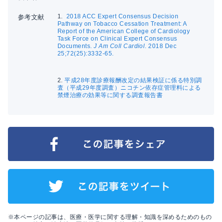
1.
2018 ACC Expert Consensus Decision
参考文献
Pathway on Tobacco Cessation Treatment: A
Report of the American College of Cardiology
Task Force on Clinical Expert Consensus
Documents.
J Am Coll Cardiol
. 2018 Dec
25;72(25):3332-65.
2.
平成28年度診療報酬改定の結果検証に係る特別調
査（平成29年度調査）ニコチン依存症管理料による
禁煙治療の効果等に関する調査報告書
※本ページの記事は、医療・医学に関する理解・知識を深めるためのもの