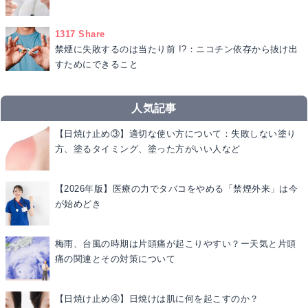
1317 Share
禁煙に失敗するのは当たり前 !?：ニコチン依存から抜け出
すためにできること
人気記事
【日焼け止め③】適切な使い方について：失敗しない塗り
方、塗るタイミング、塗った方がいい人など
【2026年版】医療の力でタバコをやめる「禁煙外来」は今
が始めどき
梅雨、台風の時期は片頭痛が起こりやすい？ー天気と片頭
痛の関連とその対策について
【日焼け止め④】日焼けは肌に何を起こすのか？