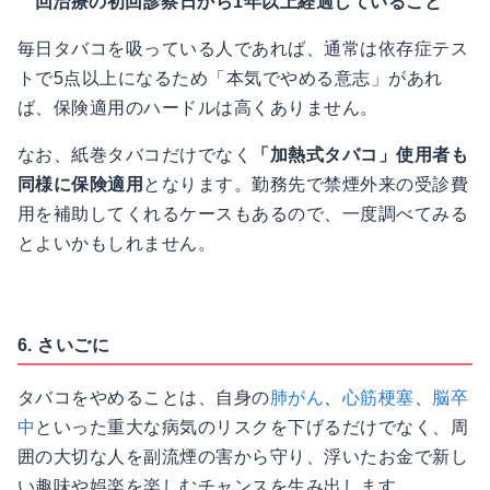
回治療の初回診察日から1年以上経過していること
毎日タバコを吸っている人であれば、通常は依存症テス
トで5点以上になるため「本気でやめる意志」があれ
ば、保険適用のハードルは高くありません。
なお、紙巻タバコだけでなく
「加熱式タバコ」使用者も
同様に保険適用
となります。勤務先で禁煙外来の受診費
用を補助してくれるケースもあるので、一度調べてみる
とよいかもしれません。
6. さいごに
タバコをやめることは、自身の
肺がん
、
心筋梗塞
、
脳卒
中
といった重大な病気のリスクを下げるだけでなく、周
囲の大切な人を副流煙の害から守り、浮いたお金で新し
い趣味や娯楽を楽しむチャンスを生み出します。