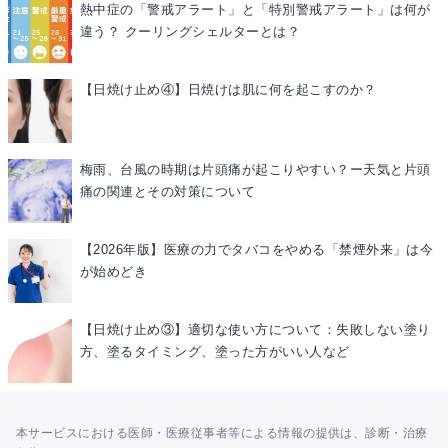
熱中症の「警戒アラート」と「特別警戒アラート」は何が
違う？ クーリングシェルターとは？
【日焼け止め④】日焼けは肌に何を起こすのか？
梅雨、台風の時期は片頭痛が起こりやすい？ー天気と片頭
痛の関連とその対策について
【2026年版】医療の力でタバコをやめる「禁煙外来」は今
が始めどき
【日焼け止め③】適切な使い方について：失敗しない塗り
方、塗るタイミング、塗った方がいい人など
本サービスにおける医師・医療従事者等による情報の提供は、診断・治療