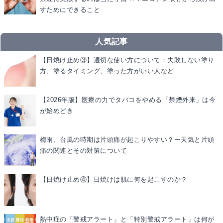
すためにできること
人気記事
【日焼け止め③】適切な使い方について：失敗しない塗り
方、塗るタイミング、塗った方がいい人など
【2026年版】医療の力でタバコをやめる「禁煙外来」は今
が始めどき
梅雨、台風の時期は片頭痛が起こりやすい？ー天気と片頭
痛の関連とその対策について
【日焼け止め④】日焼けは肌に何を起こすのか？
熱中症の「警戒アラート」と「特別警戒アラート」は何が