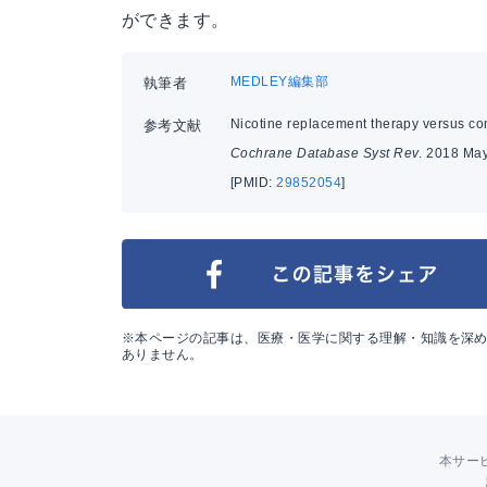
ができます。
MEDLEY編集部
執筆者
Nicotine replacement therapy versus con
参考文献
Cochrane Database Syst Rev
. 2018 May
[PMID:
29852054
]
※本ページの記事は、医療・医学に関する理解・知識を深
ありません。
本サー