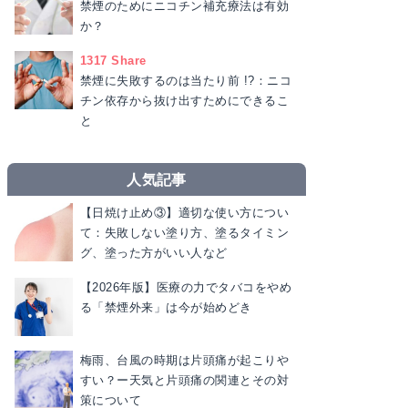
禁煙のためにニコチン補充療法は有効
か？
1317 Share
禁煙に失敗するのは当たり前 !?：ニコ
チン依存から抜け出すためにできるこ
と
人気記事
【日焼け止め③】適切な使い方につい
て：失敗しない塗り方、塗るタイミン
グ、塗った方がいい人など
【2026年版】医療の力でタバコをやめ
る「禁煙外来」は今が始めどき
梅雨、台風の時期は片頭痛が起こりや
すい？ー天気と片頭痛の関連とその対
策について