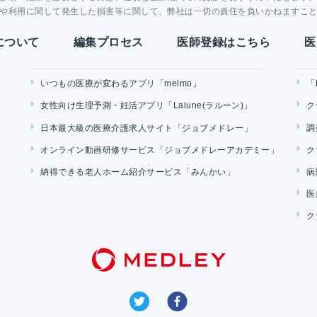
や利用に関して発生した損害等に関して、弊社は一切の責任を負いかねますこ
Yについて
編集プロセス
医師登録はこちら
医
いつもの医療が変わるアプリ「melmo」
「
女性向け生理予測・妊活アプリ「Lalune(ラルーン)」
ク
日本最大級の医療介護求人サイト「ジョブメドレー」
調
オンライン動画研修サービス「ジョブメドレーアカデミー」
ク
納得できる老人ホーム紹介サービス「みんかい」
病
医
ク