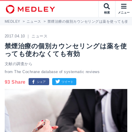
検索
メニュー
MEDLEY
>
ニュース
>
禁煙治療の個別カウンセリングは薬を使っても使
2017.04.10 ｜ ニュース
禁煙治療の個別カウンセリングは薬を使
っても使わなくても有効
文献の調査から
from The Cochrane database of systematic reviews
93 Share