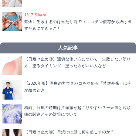
1317 Share
禁煙に失敗するのは当たり前 !?：ニコチン依存から抜け出
すためにできること
人気記事
【日焼け止め③】適切な使い方について：失敗しない塗り
方、塗るタイミング、塗った方がいい人など
【2026年版】医療の力でタバコをやめる「禁煙外来」は今
が始めどき
梅雨、台風の時期は片頭痛が起こりやすい？ー天気と片頭
痛の関連とその対策について
【日焼け止め④】日焼けは肌に何を起こすのか？