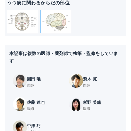
うつ病に関わるからだの部位
本記事は複数の医師・薬剤師で執筆・監修をしていま
す
園田 唯
斎木 寛
医師
医師
佐藤 達也
杉野 美緒
医師
医師
中澤 巧