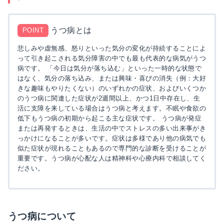
うつ病とは
POINT
悲しみや虚無感、怒りといった気分の変化が持続することによ
って引き起こされる気分障害の中でも最も代表的な病気がうつ
病です。 「今日は気分が落ち込む」といった一時的な状態で
はなく、気分の落ち込み、または興味・喜びの消失（例：大好
きな趣味もやりたくない）のいずれかの症状、およびいくつか
のうつ病に関連した症状が2週間以上、かつ1日中存在し、生
活に支障を来している場合はうつ病と考えます。不眠や食欲の
低下もうつ病の初期から起こる主な症状です。 うつ病が発症
または再発するときは、生活の中でストレスの多い出来事がき
っかけになることが多いです。症状は多様であり他の病気でも
似た症状が現れることもあるので専門的な診断を受けることが
重要です。うつ病が心配な人は精神科や心療内科で相談してく
ださい。
うつ病について