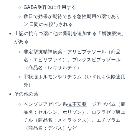
GABA受容体に作用する
数日で効果が期待できる急性期用の薬であり、
14日間のみ投与される
上記の抗うつ薬に他の薬剤を追加する「増強療法」
がある
非定型
抗精神病薬
：アリピプラゾール（商品
名：エビリファイ）、ブレクスピプラゾール
（商品名：レキサルティ）
甲状腺ホルモン
やリチウム（いずれも
保険適用
外）
その他の薬
ベンゾジアゼピン系
抗不安薬
：ジアゼパム（商
品名：セルシン、ホリゾン）、ロフラゼプ酸エ
チル（商品名：メイラックス）、エチゾラム
（商品名：デパス）など