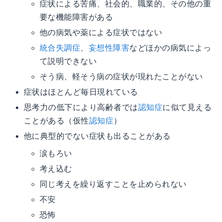
症状による苦痛、社会的、職業的、その他の重
要な機能障害がある
他の病気や薬による症状ではない
統合失調症
、
妄想性障害
などほかの病気によっ
て説明できない
そう病、軽そう病の症状が現れたことがない
症状はほとんど毎日現れている
思考力の低下により高齢者では
認知症
に似て見える
ことがある（仮性
認知症
）
他に典型的でない症状も出ることがある
涙もろい
考え込む
同じ考えを繰り返すことを止められない
不安
恐怖