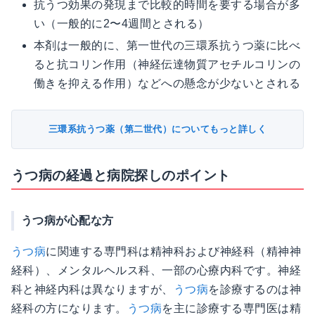
抗うつ効果の発現まで比較的時間を要する場合が多
い（一般的に2〜4週間とされる）
本剤は一般的に、第一世代の三環系抗うつ薬に比べ
ると抗コリン作用（神経伝達物質アセチルコリンの
働きを抑える作用）などへの懸念が少ないとされる
三環系抗うつ薬（第二世代）についてもっと詳しく
うつ病の経過と病院探しのポイント
うつ病が心配な方
うつ病
に関連する専門科は精神科および神経科（精神神
経科）、メンタルヘルス科、一部の心療内科です。神経
科と神経内科は異なりますが、
うつ病
を診療するのは神
経科の方になります。
うつ病
を主に診療する専門医は精