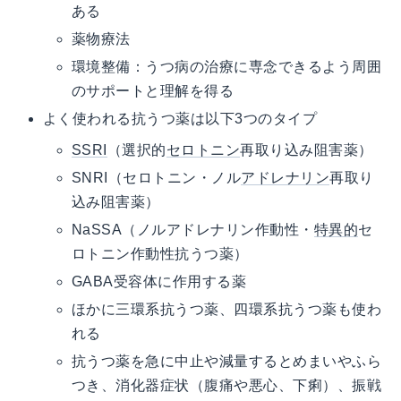
ある
薬物療法
環境整備：うつ病の治療に専念できるよう周囲
のサポートと理解を得る
よく使われる抗うつ薬は以下3つのタイプ
SSRI
（選択的
セロトニン
再取り込み阻害薬）
SNRI（セロトニン・ノル
アドレナリン
再取り
込み阻害薬）
NaSSA（ノルアドレナリン作動性・
特異的
セ
ロトニン作動性抗うつ薬）
GABA受容体に作用する薬
ほかに三環系抗うつ薬、四環系抗うつ薬も使わ
れる
抗うつ薬を急に中止や減量するとめまいやふら
つき、消化器症状（腹痛や悪心、下痢）、振戦