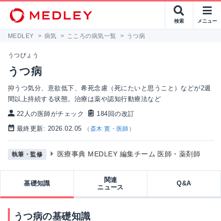
検索
メニュー
MEDLEY
>
病気
>
こころの病気一覧
>
うつ病
うつびょう
うつ病
抑うつ気分、意欲低下、希死念慮（死にたいと思うこと）などが2週
間以上持続する状態。治療は薬や認知行動療法など
22人の医師がチェック
184回の改訂
最終更新: 2026.02.05
（
斎木 寛・医師
）
医療事典 MEDLEY 編集チーム 医師・薬剤師
執筆・監修
関連
基礎知識
Q&A
ニュース
うつ病の基礎知識