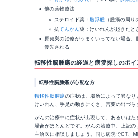
他の薬物療法
ステロイド薬
：
脳浮腫
（腫瘍の周り
抗
てんかん
薬：けいれんが起きたと
原発巣の治療がうまくいってない場合、
優先される
転移性脳腫瘍の経過と病院探しのポイ
転移性脳腫瘍が心配な方
転移性脳腫瘍
の症状は、場所によって異なり
けいれん、手足の動きにくさ、言葉の出づら
がんの治療中に症状が出現して、あるいはた
場合がほとんどです。がんの治療中、上記の
主治医に相談しましょう。同じ病院でCT、M