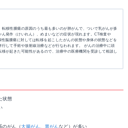
。転移性腫瘍の原因のうち最も多いのが肺がんで、ついで乳がんが多
かん発作（けいれん）、めまいなどの症状が現れます。CT検査や
移性脳腫瘍に対しては転移を起こしたがんの状態や身体の状態などを
併行して手術や放射線治療などが行なわれます。 がんの治療中に頭
転移が起きた可能性があるので、治療中の医療機関を受診して相談し
た状態
い
系のがん（
大腸がん
、
胃がん
など）が多い