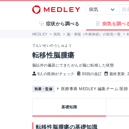
症状から調べる
病気を調べ
MEDLEY
>
病気
>
脳・脊髄（中枢神経）の病気一覧
>
てんいせいのうしゅよう
転移性脳腫瘍
脳以外の臓器にできたがんが脳に転移した状態
9人の医師がチェック
93回の改訂
最終更新: 20
医療事典 MEDLEY 編集チーム 医
執筆・監修
基礎知識
転移性脳腫瘍の基礎知識