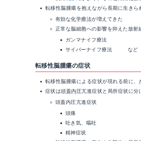
転移性脳腫瘍を抱えながら長期に生きら
有効な
化学療法
が増えてきた
正常な脳細胞への影響を抑えた放射
ガンマナイフ療法
サイバーナイフ療法 など
転移性脳腫瘍の症状
転移性脳腫瘍による症状が現れる前に、
症状は
頭蓋内圧
亢進症状と局所症状に分
頭蓋内圧亢進症状
頭痛
吐き気、嘔吐
精神症状