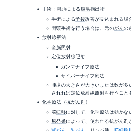
手術：開頭による
腫瘍
摘出術
手術による
予後
改善が見込まれる場
開頭手術を行う場合は、元の
がん
の
放射線療法
全脳照射
定位放射線照射
ガンマナイフ療法
サイバーナイフ療法
腫瘍の大きさが大きいまたは数が多
されれば定位放射線照射を行うこと
化学療法
（
抗がん剤
）
脳
転移
に対して、化学療法は効かな
原発巣
によって、使われる抗がん剤
腎がん
、
乳がん
、リンパ腫、
胚細胞