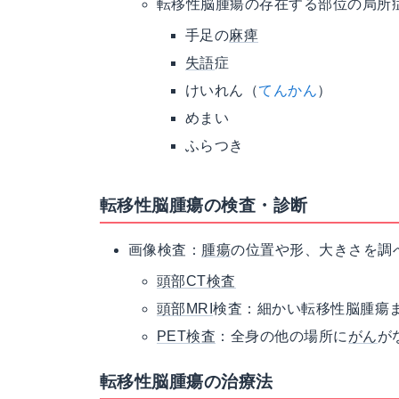
転移性脳腫瘍の存在する部位の局所
手足の
麻痺
失語
症
けいれん（
てんかん
）
めまい
ふらつき
転移性脳腫瘍の検査・診断
画像検査：
腫瘍
の位置や形、大きさを調
頭部CT検査
頭部MRI
検査：細かい転移性脳腫瘍
PET検査
：全身の他の場所に
がん
が
転移性脳腫瘍の治療法