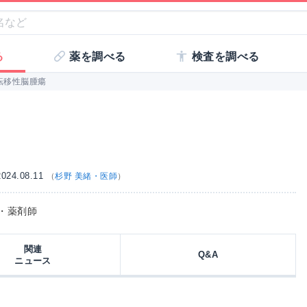
る
薬を調べる
検査を調べる
転移性脳腫瘍
24.08.11
（
杉野 美緒・医師
）
師・薬剤師
関連
Q&A
ニュース