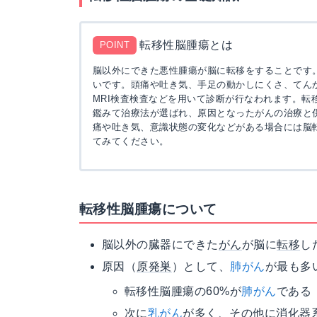
転移性脳腫瘍とは
POINT
脳以外にできた悪性腫瘍が脳に転移をすることです
いです。頭痛や吐き気、手足の動かしにくさ、てん
MRI検査検査などを用いて診断が行なわれます。転
鑑みて治療法が選ばれ、原因となったがんの治療と
痛や吐き気、意識状態の変化などがある場合には脳
てみてください。
転移性脳腫瘍について
脳以外の臓器にできた
がん
が脳に
転移
し
原因（
原発巣
）として、
肺がん
が最も多
転移性脳腫瘍の60%が
肺がん
である
次に
乳がん
が多く、その他に消化器