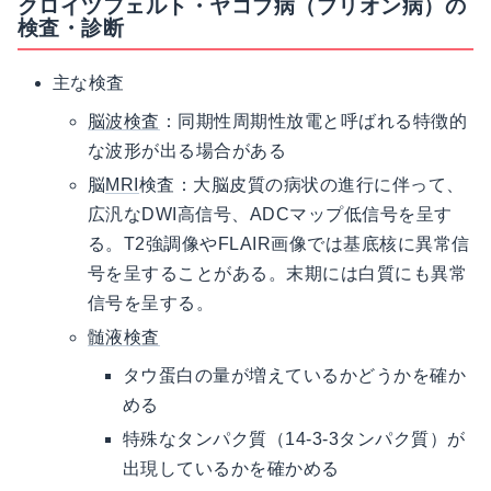
クロイツフェルト・ヤコブ病（プリオン病）の
検査・診断
主な検査
脳波検査
：同期性周期性放電と呼ばれる特徴的
な波形が出る場合がある
脳
MRI
検査：大脳皮質の病状の進行に伴って、
広汎なDWI高信号、ADCマップ低信号を呈す
る。T2強調像やFLAIR画像では基底核に異常信
号を呈することがある。末期には白質にも異常
信号を呈する。
髄液検査
タウ蛋白の量が増えているかどうかを確か
める
特殊なタンパク質（14-3-3タンパク質）が
出現しているかを確かめる