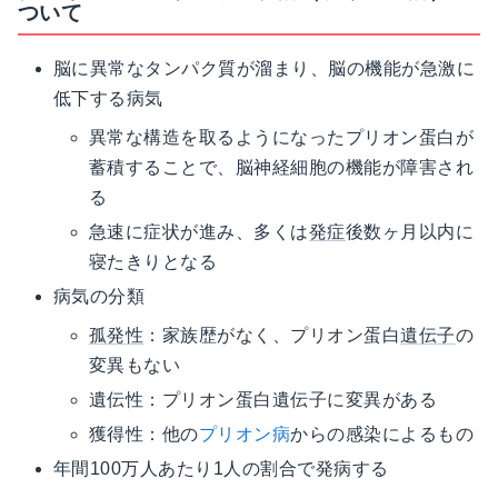
ついて
脳に異常なタンパク質が溜まり、脳の機能が急激に
低下する病気
異常な構造を取るようになったプリオン蛋白が
蓄積することで、脳神経細胞の機能が障害され
る
急速に症状が進み、多くは
発症
後数ヶ月以内に
寝たきりとなる
病気の分類
孤発性
：家族歴がなく、プリオン蛋白
遺伝子
の
変異もない
遺伝性：プリオン蛋白遺伝子に変異がある
獲得性：他の
プリオン病
からの感染によるもの
年間100万人あたり1人の割合で発病する