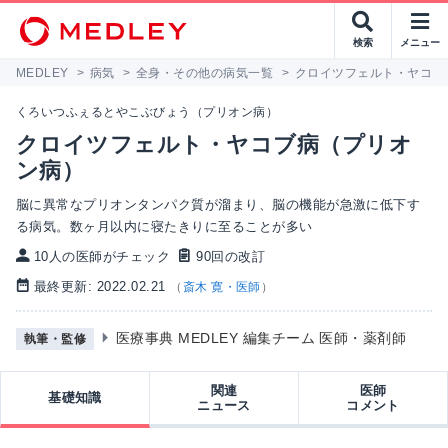
検索
メニュー
MEDLEY
>
病気
>
全身・その他の病気一覧
>
クロイツフェルト・ヤコブ
くろいつふぇるとやこぶびょう（プリオン病）
クロイツフェルト・ヤコブ病（プリオ
ン病）
脳に異常なプリオンタンパク質が溜まり、脳の機能が急激に低下す
る病気。数ヶ月以内に寝たきりに至ることが多い
10人の医師がチェック
90回の改訂
最終更新: 2022.02.21
（
斎木 寛・医師
）
医療事典 MEDLEY 編集チーム 医師・薬剤師
執筆・監修
関連
医師
基礎知識
ニュース
コメント