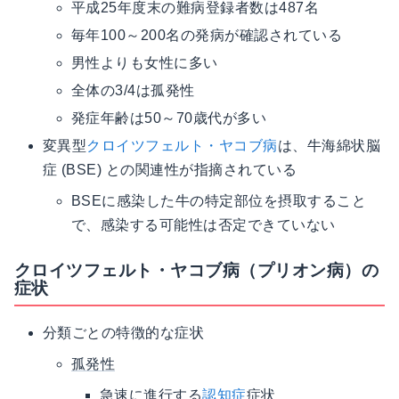
平成25年度末の難病登録者数は487名
毎年100～200名の発病が確認されている
男性よりも女性に多い
全体の3/4は孤発性
発症年齢は50～70歳代が多い
変異型
クロイツフェルト・ヤコブ病
は、牛海綿状脳
症 (BSE) との関連性が指摘されている
BSEに感染した牛の特定部位を摂取すること
で、感染する可能性は否定できていない
クロイツフェルト・ヤコブ病（プリオン病）の
症状
分類ごとの特徴的な症状
孤発性
急速に進行する
認知症
症状