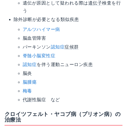
遺伝が原因として疑われる際は
遺伝子
検査を行
う
除外診断が必要となる類似疾患
アルツハイマー病
脳血管障害
パーキンソン
認知症
症候群
脊髄小脳変性症
認知症
を伴う運動ニューロン疾患
脳炎
脳腫瘍
梅毒
代謝
性脳症 など
クロイツフェルト・ヤコブ病（プリオン病）の
治療法