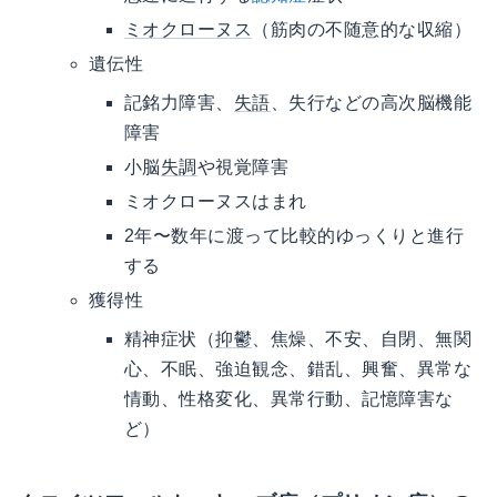
ミオクローヌス
（筋肉の不随意的な収縮）
遺伝性
記銘力障害、
失語
、失行などの高次脳機能
障害
小脳
失調
や視覚障害
ミオクローヌスはまれ
2年〜数年に渡って比較的ゆっくりと進行
する
獲得性
精神症状（
抑鬱
、焦燥、不安、自閉、無関
心、不眠、強迫観念、錯乱、興奮、異常な
情動、性格変化、異常行動、記憶障害な
ど）