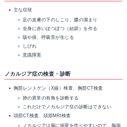
主な症状
足の皮膚の下のしこり、
膿
の溜まり
全身に赤いぽつぽつ（結節）を作る
咳や痰、呼吸苦が生じる
しびれ
意識障害
ノカルジア症の検査・診断
胸部レントゲン
（
X線
）検査、
胸部CT検査
肺の異常の有無を診断する
これだけでノカルジア症の診断はできない
頭部CT検査
、
頭部MRI
検査
ノカルジアは脳に
病変
を作りやすいので、脳病