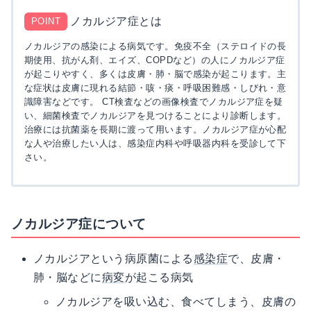
ノカルジア症とは
POINT
ノカルジアの感染による病気です。免疫不全（ステロイドの長
期使用、抗がん剤、エイズ、COPDなど）の人にノカルジア症
が起こりやすく、多くは皮膚・肺・脳で感染が起こります。主
な症状は皮膚に現れる結節・咳・痰・呼吸困難感・しびれ・意
識障害などです。 CT検査などの画像検査でノカルジア症を疑
い、細菌検査でノカルジアを見つけることにより診断します。
治療には抗菌薬を長期に渡って用います。ノカルジア症が心配
な人や治療したい人は、感染症内科や呼吸器内科を受診して下
さい。
ノカルジア症について
ノカルジアという病原菌による
感染症
で、皮膚・
肺・脳などに
病変
が起こる病気
ノカルジアを吸い込む、食べてしまう、皮膚の