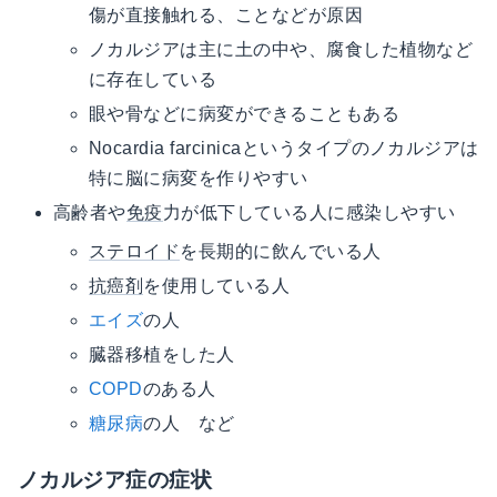
傷が直接触れる、ことなどが原因
ノカルジアは主に土の中や、腐食した植物など
に存在している
眼や骨などに病変ができることもある
Nocardia farcinicaというタイプのノカルジアは
特に脳に病変を作りやすい
高齢者や
免疫
力が低下している人に感染しやすい
ステロイド
を長期的に飲んでいる人
抗癌剤
を使用している人
エイズ
の人
臓器移植をした人
COPD
のある人
糖尿病
の人 など
ノカルジア症の症状