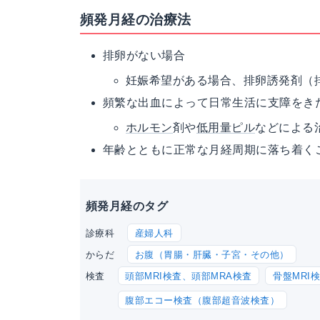
頻発月経の治療法
排卵がない場合
妊娠希望がある場合、排卵誘発剤（
頻繁な出血によって日常生活に支障をき
ホルモン
剤や
低用量ピル
などによる
年齢とともに正常な月経周期に落ち着く
頻発月経のタグ
産婦人科
診療科
お腹（胃腸・肝臓・子宮・その他）
からだ
頭部MRI検査、頭部MRA検査
骨盤MRI
検査
腹部エコー検査（腹部超音波検査）