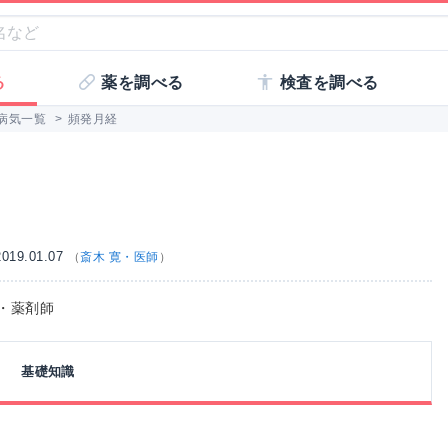
る
薬を調べる
検査を調べる
病気一覧
>
頻発月経
19.01.07
（
斎木 寛・医師
）
師・薬剤師
基礎知識