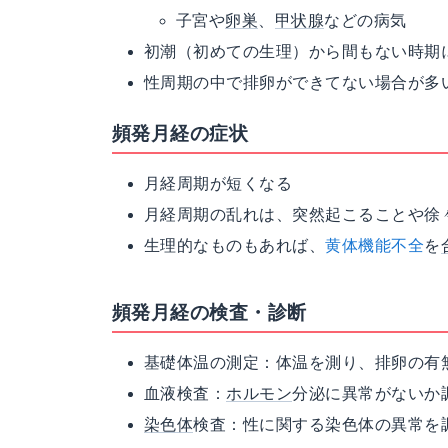
子宮や
卵巣
、
甲状腺
などの病気
初潮（初めての生理）から間もない時期
性周期の中で排卵ができてない場合が多
頻発月経の症状
月経周期が短くなる
月経周期の乱れは、突然起こることや徐
生理的なものもあれば、
黄体機能不全
を
頻発月経の検査・診断
基礎体温の測定：体温を測り、排卵の有
血液検査：
ホルモン
分泌に異常がないか
染色体
検査：性に関する染色体の異常を