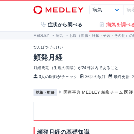
症状から調べる
病気を調べ
MEDLEY
>
病気
>
お腹（胃腸・肝臓・子宮・その他）の
ひんぱつげっけい
頻発月経
月経周期（生理の間隔）が24日以内であること
3人の医師がチェック
36回の改訂
最終更新: 20
医療事典 MEDLEY 編集チーム 医
執筆・監修
頻発月経の基礎知識