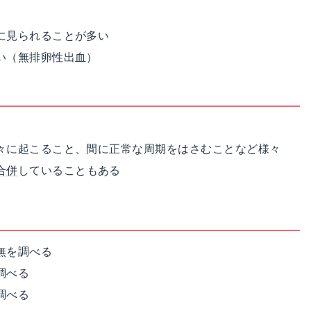
に見られることが多い
い（無排卵性出血）
々に起こること、間に正常な周期をはさむことなど様々
合併
していることもある
無を調べる
調べる
調べる