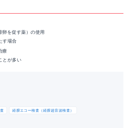
排卵を促す薬）の使用
たす場合
治療
ことが多い
検査
経膣エコー検査（経膣超音波検査）