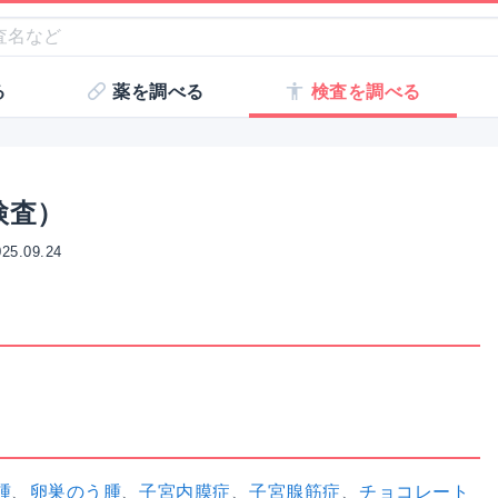
る
薬を調べる
検査を調べる
検査）
5.09.24
腫
、
卵巣のう腫
、
子宮内膜症
、
子宮腺筋症
、
チョコレート