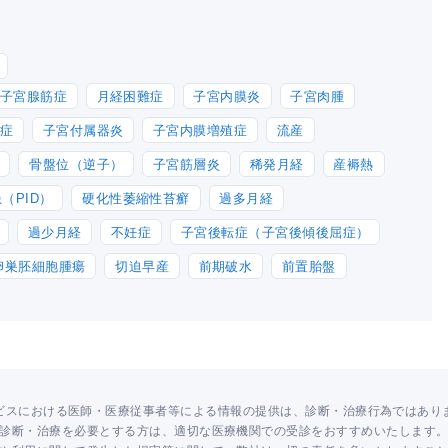
子宮腺筋症
月経困難症
子宮内膜炎
子宮肉腫
症
子宮付属器炎
子宮内膜増殖症
流産
骨盤位（逆子）
子宮筋層炎
稀発月経
産褥熱
（PID）
硬化性萎縮性苔癬
過多月経
過少月経
不妊症
子宮後転症（子宮後傾後屈症）
卵巣胚細胞腫瘍
切迫早産
前期破水
前置胎盤
ビスにおける医師・医療従事者等による情報の提供は、診断・治療行為ではあり
診断・治療を必要とする方は、適切な医療機関での受診をおすすめいたします