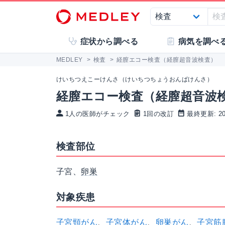
症状から調べる
病気を調べ
MEDLEY
>
検査
>
経膣エコー検査（経膣超音波検査）
けいちつえこーけんさ（けいちつちょうおんぱけんさ）
経膣エコー検査（経膣超音波
1人の医師がチェック
1回の改訂
最終更新: 202
検査部位
子宮、
卵巣
対象疾患
子宮頸がん
、
子宮体がん
、
卵巣がん
、
子宮筋