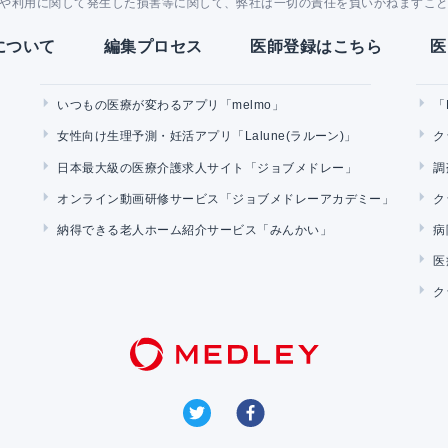
や利用に関して発生した損害等に関して、弊社は一切の責任を負いかねますこ
Yについて
編集プロセス
医師登録はこちら
医
いつもの医療が変わるアプリ「melmo」
「
女性向け生理予測・妊活アプリ「Lalune(ラルーン)」
ク
日本最大級の医療介護求人サイト「ジョブメドレー」
調
オンライン動画研修サービス「ジョブメドレーアカデミー」
ク
納得できる老人ホーム紹介サービス「みんかい」
病
医
ク