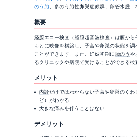
のう胞
、多
のう胞
性卵巣
症候群
、卵管水腫 
概要
経膣
エコー
検査（経膣
超音波検査
）は膣から
もとに映像を構築し、子宮や卵巣の状態を調
ことができます。また、妊娠初期に
胎のう
や
るクリニックや病院で受けることができる検
メリット
内診
だけではわからない子宮や卵巣のくわ
ど）がわかる
大きな痛みを伴うことはない
デメリット