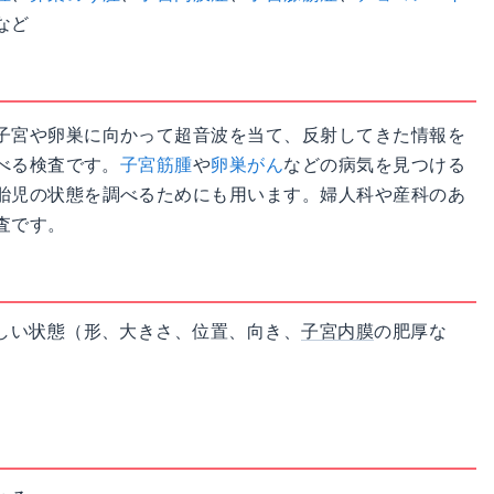
など
子宮や卵巣に向かって超音波を当て、反射してきた情報を
べる検査です。
子宮筋腫
や
卵巣がん
などの病気を見つける
胎児の状態を調べるためにも用います。婦人科や産科のあ
査です。
しい状態（形、大きさ、位置、向き、
子宮内膜
の肥厚な