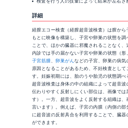
検査を行う人の技量によって結果が左右さ
詳細
経膣エコー検査（経膣超音波検査）は膣から
もとに映像を構築し、子宮や卵巣の状態を調
ことで、ほかの臓器に邪魔されることなく、
内診では手の届かない子宮や卵巣の状態（形
子宮筋腫
、
卵巣がん
などの子宮、卵巣の病気
原因となることがあるため、不妊検査として
す。妊娠初期には、胎のうや胎児の状態調べ
超音波検査は身体の中の組織によって超音波
伝わりやすく反射しにくい部位は、画像では
す）。一方、超音波をよく反射する組織は、
言います）。例えば、子宮の内膜（内側の部
に超音波の反射具合を利用することで、臓器
ができます。