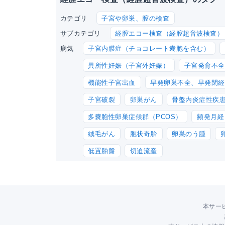
子宮や卵巣、膣の検査
カテゴリ
経膣エコー検査（経膣超音波検査）
サブカテゴリ
子宮内膜症（チョコレート嚢胞を含む）
病気
異所性妊娠（子宮外妊娠）
子宮発育不全
機能性子宮出血
早発卵巣不全、早発閉経
子宮破裂
卵巣がん
骨盤内炎症性疾患
多嚢胞性卵巣症候群（PCOS）
頻発月経
絨毛がん
胞状奇胎
卵巣のう腫
低置胎盤
切迫流産
本サー