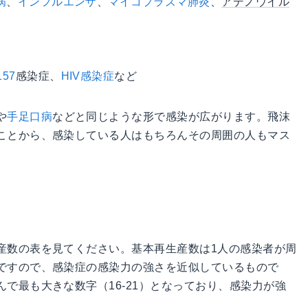
病
、
インフルエンザ
、
マイコプラズマ肺炎
、
アデノウイル
157
感染症、
HIV感染症
など
や
手足口病
などと同じような形で感染が広がります。飛沫
ことから、感染している人はもちろんその周囲の人もマス
産数の表を見てください。基本再生産数は1人の感染者が周
ですので、感染症の感染力の強さを近似しているもので
んで最も大きな数字（16-21）となっており、感染力が強