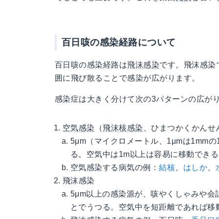
百日咳の感染経路について
百日咳の感染経路は
飛沫感染
です。飛沫感染
囲に飛び散ることで感染が広がります。
感染症は大きく分けて次の3パターンの広が
空気感染
（
飛沫核感染
、ひまつかくかんせ
5μm（マイクロメートル、1μmは1mm
る。空気中は1m以上は容易に移動できる
空気感染する病気の例：
結核
、
はしか
、
飛沫感染
5μm以上の感染源が、咳やくしゃみや
とでうつる。空気中を短距離であれば移