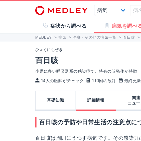
症状から調べる
病気を調べ
MEDLEY
>
病気
>
全身・その他の病気一覧
>
百日咳
>
ひゃくにちぜき
百日咳
小児に多い呼吸器系の感染症で、特有の咳発作が特徴
14人の医師がチェック
110回の改訂
最終更新: 
関連
基礎知識
詳細情報
ニュー
百日咳の予防や日常生活の注意点に
百日咳は周囲にうつす病気です。その感染力