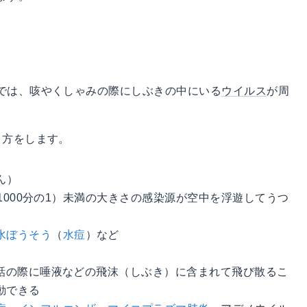
では、咳やくしゃみの際にしぶきの中にいる
ウイルス
が周
り方をします。
ん）
の1000分の1）未満の大きさの感染源が空中を浮遊してうつ
水ぼうそう
（
水痘
）など
会話の際に唾液などの飛沫（しぶき）に含まれて飛び散るこ
動できる