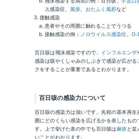
飛沫感染する病気の例：百日咳、
手足口
ス
感染症、
風疹
、
おたふく風邪
など
接触感染
患者やその周囲に触れることでうつる
接触感染の例：
ノロウイルス感染症
、
O-
百日咳は飛沫感染ですので、
インフルエンザ
感染は咳やくしゃみのしぶきで感染が広がる
クをすることが重要であるとわかります。
百日咳の感染力について
百日咳の感染力は強いです。先程の基本再生
囲にどのくらい感染を広げるかを表したもの
す。上で挙げた表の中でも百日咳は
麻疹
と並
いことがわかります。