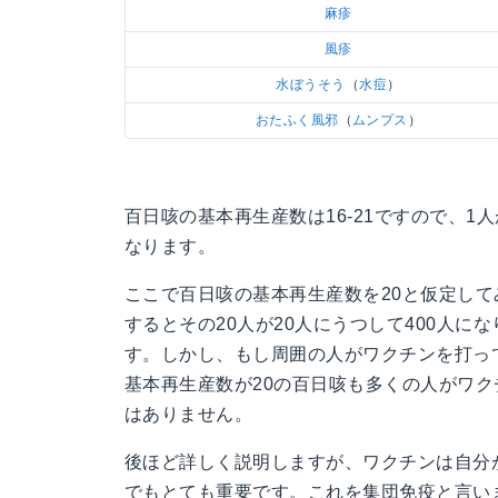
麻疹
風疹
水ぼうそう
（
水痘
）
おたふく風邪
（
ムンプス
）
百日咳の基本再生産数は16-21ですので、1
なります。
ここで百日咳の基本再生産数を20と仮定して
するとその20人が20人にうつして400人
す。しかし、もし周囲の人がワクチンを打っ
基本再生産数が20の百日咳も多くの人がワク
はありません。
後ほど詳しく説明しますが、ワクチンは自分
でもとても重要です。これを集団
免疫
と言い