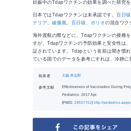
妊娠中のTdapワクチンの効果を調べた研究
日本ではTdapワクチンは未承認です。
百日咳
テリア
、
破傷風
、
百日咳
、
ポリオ
の混合ワク
海外渡航の際などに、Tdapワクチンの接種
すが、Tdapワクチンの予防効果と安全性は
証されています。Tdapという名前は聞き慣
ている国でのデータを参考にすれば、冷静に
大脇 幸志郎
執筆者
Effectiveness of Vaccination During Preg
参考文献
Pediatrics
. 2017 Apr.
[PMID:
28557752
]
http://pediatrics.aap