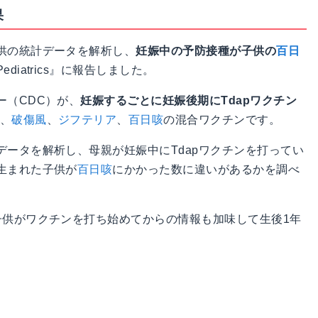
果
供の統計データを解析し、
妊娠中の予防接種が子供の
百日
iatrics』に報告しました。
ー（CDC）が、
妊娠するごとに妊娠後期にTdapワクチン
は、
破傷風
、
ジフテリア
、
百日咳
の混合ワクチンです。
ータを解析し、母親が妊娠中にTdapワクチンを打ってい
生まれた子供が
百日咳
にかかった数に違いがあるかを調べ
子供がワクチンを打ち始めてからの情報も加味して生後1年