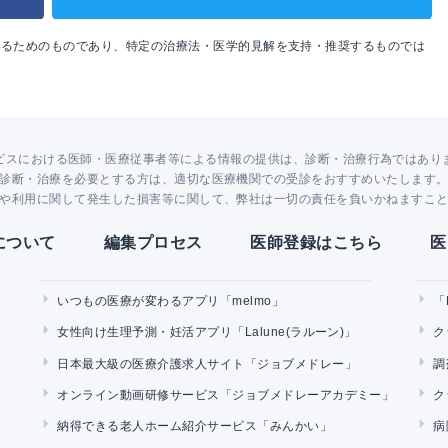
めるためのものであり、特定の治療法・医学的見解を支持・推奨するものでは
ビスにおける医師・医療従事者等による情報の提供は、診断・治療行為ではあり
診断・治療を必要とする方は、適切な医療機関での受診をおすすめいたします
や利用に関して発生した損害等に関して、弊社は一切の責任を負いかねますこ
Yについて
編集プロセス
医師登録はこちら
医
いつもの医療が変わるアプリ「melmo」
「
女性向け生理予測・妊活アプリ「Lalune(ラルーン)」
ク
日本最大級の医療介護求人サイト「ジョブメドレー」
調
オンライン動画研修サービス「ジョブメドレーアカデミー」
ク
納得できる老人ホーム紹介サービス「みんかい」
病