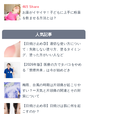
465 Share
お薬がイヤイヤ！子どもに上手に粉薬
を飲ませる方法とは？
人気記事
【日焼け止め③】適切な使い方につい
て：失敗しない塗り方、塗るタイミン
グ、塗った方がいい人など
【2026年版】医療の力でタバコをやめ
る「禁煙外来」は今が始めどき
梅雨、台風の時期は片頭痛が起こりや
すい？ー天気と片頭痛の関連とその対
策について
【日焼け止め④】日焼けは肌に何を起
こすのか？