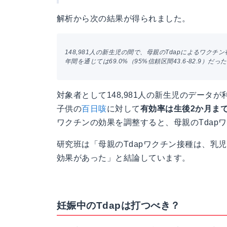
解析から次の結果が得られました。
148,981人の新生児の間で、母親のTdapによるワクチン有
年間を通じては69.0%（95%信頼区間43.6-82.9）だっ
対象者として148,981人の新生児のデータ
子供の
百日咳
に対して
有効率は生後2か月までで
ワクチンの効果を調整すると、母親のTdapワ
研究班は「母親のTdapワクチン接種は、乳
効果があった」と結論しています。
妊娠中のTdapは打つべき？