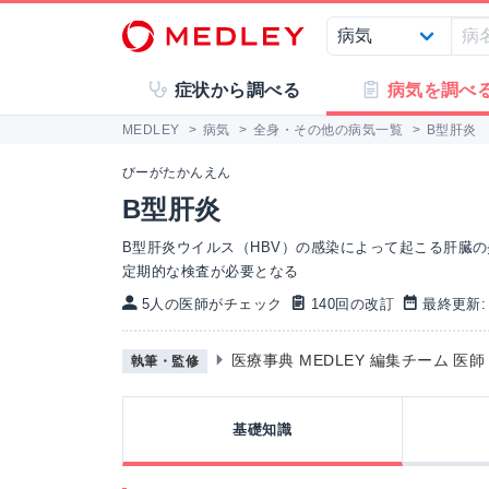
症状から調べる
病気を調べ
MEDLEY
>
病気
>
全身・その他の病気一覧
>
B型肝炎
びーがたかんえん
B型肝炎
B型肝炎ウイルス（HBV）の感染によって起こる肝臓
定期的な検査が必要となる
5人の医師がチェック
140回の改訂
最終更新: 2
医療事典 MEDLEY 編集チーム 医
執筆・監修
基礎知識