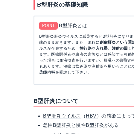
B型肝炎の基礎知識
B型肝炎とは
POINT
B型肝炎肝炎ウイルスに感染するとB型肝炎になり
態のまま続きます。また、まれに
劇症肝炎という重
ルスが存在するため、
性行為
や
入れ墨
、
注射の回し
ます。医療関係者や患者の家族などは感染する可能
った場合は血液検査を行いますが、肝臓への影響の程
もあります。治療は飲み薬や注射薬を用いることに
染症内科
を受診して下さい。
B型肝炎について
B型肝炎ウイルス
（
HBV
）の感染によっ
急性B型肝炎と慢性B型肝炎がある