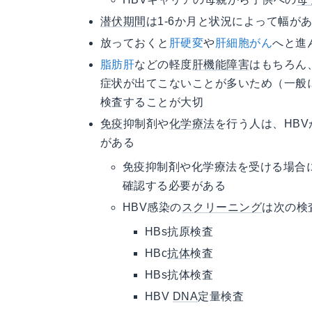
潜伏期間
は1-6か月と状況によって幅が
放っておくと
肝硬変
や
肝細胞がん
へと進
脂肪肝
などの軽度
肝機能障害
はもちろん
症状が出てこないことが多いため（一般
検査することが大切
免疫
抑制剤や
化学療法
を行う人は、HB
がある
免疫抑制剤や化学療法を受ける場合
確認する必要がある
HBV感染の
スクリーニング
は次の検
HBs抗原検査
HBc
抗体
検査
HBs抗体検査
HBV
DNA
定量検査