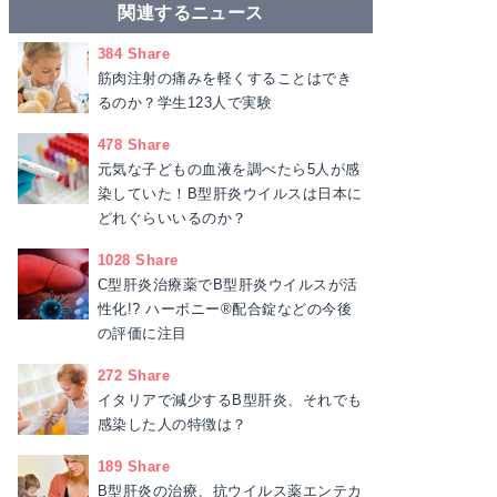
関連するニュース
384 Share
筋肉注射の痛みを軽くすることはでき
るのか？学生123人で実験
478 Share
元気な子どもの血液を調べたら5人が感
染していた！B型肝炎ウイルスは日本に
どれぐらいいるのか？
1028 Share
C型肝炎治療薬でB型肝炎ウイルスが活
性化!? ハーボニー®配合錠などの今後
の評価に注目
272 Share
イタリアで減少するB型肝炎、それでも
感染した人の特徴は？
189 Share
B型肝炎の治療、抗ウイルス薬エンテカ