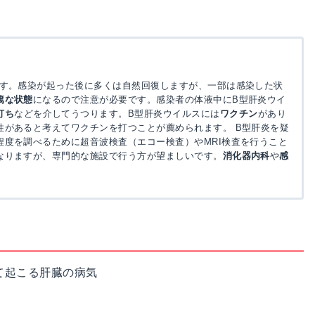
ます。感染が起った後に多くは自然回復しますが、一部は感染した状
篤な状態
になるので注意が必要です。感染者の体液中にB型肝炎ウイ
打ち
などを介してうつります。B型肝炎ウイルスには
ワクチン
があり
性があると考えてワクチンを打つことが薦められます。 B型肝炎を疑
度を調べるために超音波検査（エコー検査）やMRI検査を行うこと
なりますが、専門的な施設で行う方が望ましいです。
消化器内科
や
感
て起こる肝臓の病気