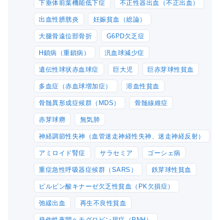
下垂体前葉機能低下症
不正性器出血（不正出血）
出血性膀胱炎
妊娠貧血（総論）
大腿骨遠位部骨折
G6PD欠乏症
H鎖病（重鎖病）
汎血球減少症
遺伝性球状赤血球症
巨大児
巨赤芽球性貧血
多血症（赤血球増加症）
溶血性貧血
骨髄異形成症候群（MDS）
骨髄線維症
赤芽球癆
無気肺
神経調節性失神（血管迷走神経性失神、迷走神経反射）
アミロイド腎症
サラセミア
ゴーシェ病
重症急性呼吸器症候群（SARS）
鉄芽球性貧血
ピルビン酸キナーゼ欠乏性貧血（PK欠損症）
弛緩出血
再生不良性貧血
発作性夜間ヘモグロビン尿症（PNH）