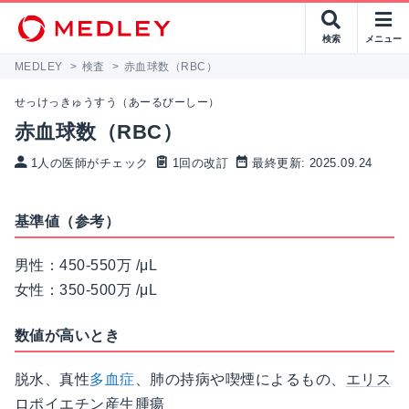
検索
メニュー
MEDLEY
>
検査
>
赤血球数（RBC）
せっけっきゅうすう（あーるびーしー）
赤血球数（RBC）
1人の医師がチェック
1回の改訂
最終更新: 2025.09.24
基準値（参考）
男性：450-550万 /μL
女性：350-500万 /μL
数値が高いとき
脱水、真性
多血症
、肺の持病や喫煙によるもの、
エリス
ロポイエチン
産生
腫瘍