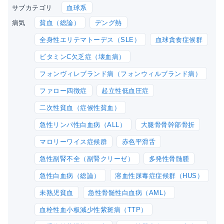
血球系
サブカテゴリ
貧血（総論）
デング熱
病気
全身性エリテマトーデス（SLE）
血球貪食症候群
ビタミンC欠乏症（壊血病）
フォンヴィレブランド病（フォンウィルブランド病）
ファロー四徴症
起立性低血圧症
二次性貧血（症候性貧血）
急性リンパ性白血病（ALL）
大腿骨骨幹部骨折
マロリーワイス症候群
赤色平滑舌
急性副腎不全（副腎クリーゼ）
多発性骨髄腫
急性白血病（総論）
溶血性尿毒症症候群（HUS）
未熟児貧血
急性骨髄性白血病（AML）
血栓性血小板減少性紫斑病（TTP）