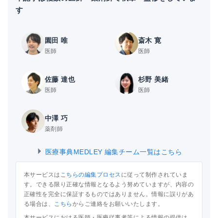
す
園田 唯
斎木 寛
医師
医師
佐藤 達也
杉野 美緒
医師
医師
中澤 巧
薬剤師
医療事典MEDLEY 編集チーム一覧はこちら
本サービスは
こちらの編集プロセス
に従って制作されていま
す。できる限り正確な情報となるよう努めていますが、内容の
正確性を完全に保証するものではありません。情報に誤りがあ
る場合は、
こちら
からご連絡をお願いいたします。
本サービスにおける医師・医療従事者等による情報の提供は、