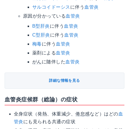
サルコイドーシス
に伴う
血管炎
原因が分かっている
血管炎
B型肝炎
に伴う
血管炎
C型肝炎
に伴う
血管炎
梅毒
に伴う
血管炎
薬剤による
血管炎
がん
に随伴した
血管炎
詳細な情報を見る
血管炎症候群（総論）の症状
全身症状（発熱、体重減少、
倦怠感
など）はどの
血
管炎
にも見られる共通の症状