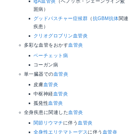
IgA血管炎
（へノッホ・シェーンライン
紫
斑
病）
グッドパスチャー症候群
（
抗GBM抗体
関連
疾患）
クリオグロブリン血管炎
多彩な血管をおかす
血管炎
ベーチェット病
コーガン病
単一臓器での
血管炎
皮膚
血管炎
中枢神経
血管炎
孤発性
血管炎
全身疾患に関連した
血管炎
関節リウマチ
に伴う
血管炎
全身性エリテマトーデス
に伴う
血管炎