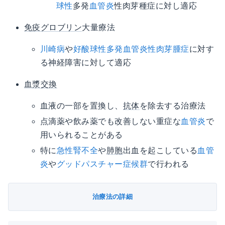
球性
多発
血管炎
性肉芽種症に対し適応
免疫グロブリン
大量療法
川崎病
や
好酸球性多発血管炎性肉芽腫症
に対す
る神経障害に対して適応
血漿交換
血液の一部を置換し、
抗体
を除去する治療法
点滴薬や飲み薬でも改善しない重症な
血管炎
で
用いられることがある
特に
急性腎不全
や
肺胞
出血を起こしている
血管
炎
や
グッドパスチャー症候群
で行われる
治療法の詳細