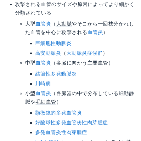
攻撃される血管のサイズや原因によってより細かく
分類されている
大型
血管炎
（
大動脈
やそこから一回枝分かれし
た血管を中心に攻撃される
血管炎
）
巨細胞性動脈炎
高安動脈炎
（
大動脈炎症候群
）
中型
血管炎
（各臓に向かう主要血管）
結節性多発動脈炎
川崎病
小型
血管炎
（各臓器の中で分布している細動静
脈や
毛細血管
）
顕微鏡的多発血管炎
好酸球性多発血管炎性肉芽腫症
多発血管炎性肉芽腫症