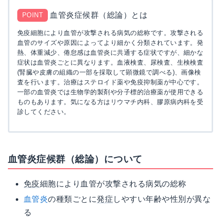
血管炎症候群（総論）とは
POINT
免疫細胞により血管が攻撃される病気の総称です。攻撃される
血管のサイズや原因によってより細かく分類されています。発
熱、体重減少、倦怠感は血管炎に共通する症状ですが、細かな
症状は血管炎ごとに異なります。血液検査、尿検査、生検検査
(腎臓や皮膚の組織の一部を採取して顕微鏡で調べる)、画像検
査を行います。治療はステロイド薬や免疫抑制薬が中心です。
一部の血管炎では生物学的製剤や分子標的治療薬が使用できる
ものもあります。気になる方はリウマチ内科、膠原病内科を受
診してください。
血管炎症候群（総論）について
免疫
細胞により血管が攻撃される病気の総称
血管炎
の種類ごとに
発症
しやすい年齢や性別が異な
る