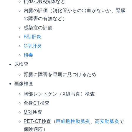
抗ds-
DNA
抗体など
内臓の評価（
消化管
からの出血がないか、腎臓
の障害の有無など）
感染症
の評価
B型肝炎
C型肝炎
梅毒
尿検査
腎臓に障害を早期に見つけるため
画像検査
胸部レントゲン
（
X線
写真）検査
全身
CT
検査
MRI
検査
PET-CT検査
（
巨細胞性動脈炎
、
高安動脈炎
で
保険適応）