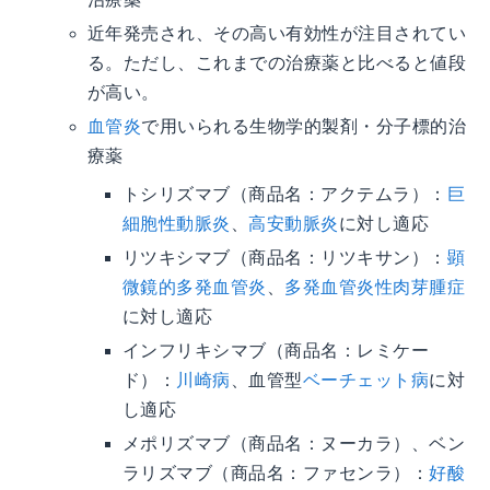
近年発売され、その高い有効性が注目されてい
る。ただし、これまでの治療薬と比べると値段
が高い。
血管炎
で用いられる生物学的製剤・分子標的治
療薬
トシリズマブ（商品名：アクテムラ）：
巨
細胞性動脈炎
、
高安動脈炎
に対し適応
リツキシマブ（商品名：リツキサン）：
顕
微鏡的多発血管炎
、
多発血管炎性肉芽腫症
に対し適応
インフリキシマブ（商品名：レミケー
ド）：
川崎病
、血管型
ベーチェット病
に対
し適応
メポリズマブ（商品名：ヌーカラ）、ベン
ラリズマブ（商品名：ファセンラ）：
好酸