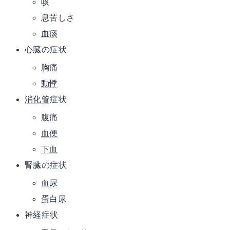
咳
息苦しさ
血痰
心臓の症状
胸痛
動悸
消化管
症状
腹痛
血便
下血
腎臓の症状
血尿
蛋白尿
神経症状