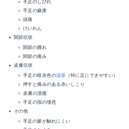
手足のしびれ
手足の
麻痺
頭痛
けいれん
関節症状
関節の腫れ
関節の痛み
皮膚症状
手足の暗赤色の
湿疹
（特に足にできやすい）
押すと痛みのある赤いしこり
皮膚の
潰瘍
手足の指の
壊死
その他
手足の脈が触れにくい