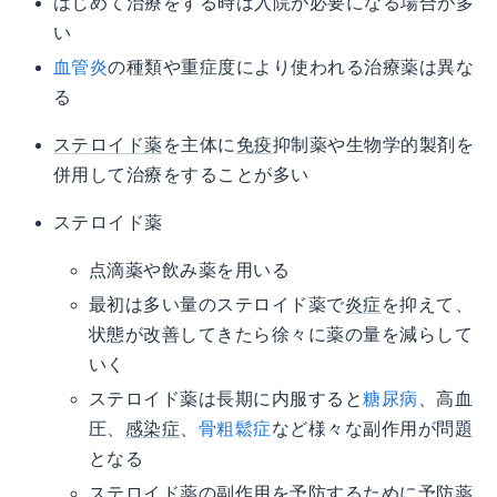
はじめて治療をする時は入院が必要になる場合が多
い
血管炎
の種類や重症度により使われる治療薬は異な
る
ステロイド薬
を主体に
免疫
抑制薬や生物学的製剤を
併用して治療をすることが多い
ステロイド薬
点滴薬や飲み薬を用いる
最初は多い量のステロイド薬で
炎症
を抑えて、
状態が改善してきたら徐々に薬の量を減らして
いく
ステロイド薬は長期に内服すると
糖尿病
、高血
圧、
感染症
、
骨粗鬆症
など様々な副作用が問題
となる
ステロイド薬の副作用を予防するために予防薬