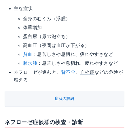
主な症状
全身の
むくみ
（
浮腫
）
体重増加
蛋白尿
（尿の泡立ち）
高血圧（夜間は血圧が下がる）
貧血
：息苦しさや息切れ、疲れやすさなど
肺水腫
：息苦しさや息切れ、疲れやすさなど
ネフローゼが進むと、
腎不全
、
血栓症
などの危険が
増える
症状の詳細
ネフローゼ症候群の検査・診断