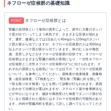
ネフローゼ症候群の基礎知識
ネフローゼ症候群とは
POINT
腎臓の糸球体という場所の異常によって、尿中に大量のタンパ
ク質が出ていってしまう病気です。さまざまな症状が現れま
す。通常、健康な人では1日あたり40mgから120mgのタンパ
ク質が尿から出ていますが、ネフローゼ症候群の人は3500mg
以上のタンパク質が尿から出ていきます。体のむくみや倦怠
感、息苦しさなどがネフローゼ症候群の症状です。ネフローゼ
症候群はさまざまな腎臓の病気が原因になり、一次性ネフロー
ゼ症候群と二次性ネフローゼ症候群の2つに分けられます。そ
れぞれの原因となる病気については以下の「ネフローゼ症候群
について」を参考にしてください。尿検査や血液検査、画像検
査（超音波検査、CT検査など）、腎生検（腎臓に針を指して
一部を取り出す検査）などを用いて診断が行なわれます。原因
に合わせて治療法が選ばれますが、ステロイド薬や食事療法な
どが中心になります。健診や偶然受けた検査でタンパク尿が出
ていると指摘された場合にはネフローゼ症候群の可能性があり
ます。内科や腎臓内科を受診して詳しく調べてもらってくださ
い。