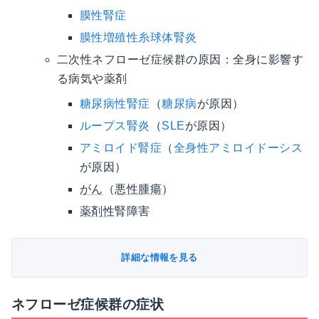
膜性腎症
膜性増殖性糸球体腎炎
二次性ネフローゼ症候群の原因：全身に影響す
る病気や薬剤
糖尿病性腎症
（
糖尿病
が原因）
ループス腎炎
（
SLE
が原因）
アミロイド腎症
（
全身性アミロイドーシス
が原因）
がん
（
悪性腫瘍
）
薬剤性
腎障害
詳細な情報を見る
ネフローゼ症候群の症状