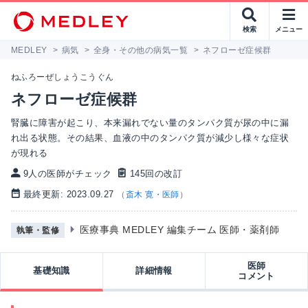
検索
メニュー
MEDLEY
>
病気
>
全身・その他の病気一覧
>
ネフローゼ症候群
ねふろーぜしょうこうぐん
ネフローゼ症候群
腎臓に障害が起こり、本来漏れでない量のタンパク質が尿の中に漏
れ出る状態。その結果、血液の中のタンパク質が減少し様々な症状
が現れる
9人の医師がチェック
145回の改訂
最終更新: 2023.09.27
（
斎木 寛・医師
）
医療事典 MEDLEY 編集チーム 医師・薬剤師
執筆・監修
医師
基礎知識
詳細情報
コメント