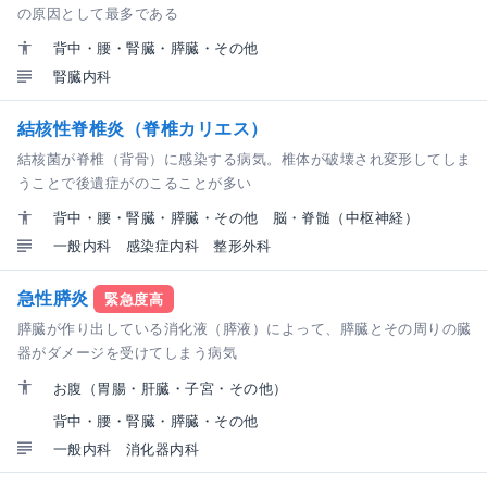
の原因として最多である
背中・腰・腎臓・膵臓・その他
腎臓内科
結核性脊椎炎（脊椎カリエス）
結核菌が脊椎（背骨）に感染する病気。椎体が破壊され変形してしま
うことで後遺症がのこることが多い
背中・腰・腎臓・膵臓・その他
脳・脊髄（中枢神経）
一般内科
感染症内科
整形外科
急性膵炎
緊急度高
膵臓が作り出している消化液（膵液）によって、膵臓とその周りの臓
器がダメージを受けてしまう病気
お腹（胃腸・肝臓・子宮・その他）
背中・腰・腎臓・膵臓・その他
一般内科
消化器内科