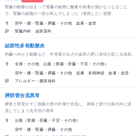
腎臓の動脈が詰まって腎臓の細胞に酸素や栄養が届かなくなること
で、腎臓の細胞の一部が死んでしまった（壊死した）状態
背中・腰・腎臓・膵臓・その他
血液・血管
腎臓内科
泌尿器科
結節性多発動脈炎
内臓へ向かう動脈など、中等度の太さの血管の壁に炎症が起こる病気
全身・その他
お腹（胃腸・肝臓・子宮・その他）
背中・腰・腎臓・膵臓・その他
皮膚
末梢神経
血液・血管
アレルギー・膠原病科
膵胆管合流異常
膵管と胆管が十二指腸の壁の外側で合流し、膵液と胆汁が両方向に逆
流してしまう先天性の異常
お腹（胃腸・肝臓・子宮・その他）
背中・腰・腎臓・膵臓・その他