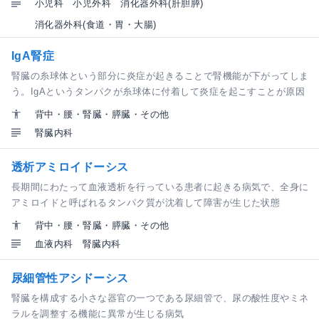
小児科
小児外科
消化器外科(肝胆膵)
消化器外科(食道・胃・大腸)
IgA腎症
腎臓の糸球体という部分に炎症が起きることで腎機能が下がってしま
う。IgAというタンパクが糸球体に付着して炎症を起こすことが原因
背中・腰・腎臓・膵臓・その他
腎臓内科
透析アミロイドーシス
長期間にわたって血液透析を行っている患者に起きる病気で、全身に
アミロイドと呼ばれるタンパク質が沈着して障害が生じた状態
背中・腰・腎臓・膵臓・その他
血液内科
腎臓内科
尿細管性アシドーシス
腎臓を構成する小さな器官の一つである尿細管で、尿の酸性度やミネ
ラルを調整する機能に異常が生じる病気