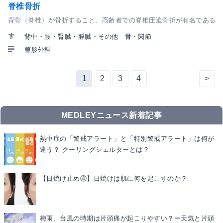
脊椎骨折
背骨（脊椎）が骨折すること。高齢者での脊椎圧迫骨折が有名である
背中・腰・腎臓・膵臓・その他
骨・関節
整形外科
1
2
3
4
>
MEDLEYニュース新着記事
熱中症の「警戒アラート」と「特別警戒アラート」は何が
違う？ クーリングシェルターとは？
【日焼け止め④】日焼けは肌に何を起こすのか？
梅雨、台風の時期は片頭痛が起こりやすい？ー天気と片頭