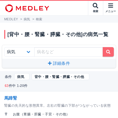
検索
メニュー
MEDLEY
>
病気
>
検索
[背中・腰・腎臓・膵臓・その他]の病気一覧
詳細条件
条件
病気
背中・腰・腎臓・膵臓・その他
63
件中 1-20件
馬蹄腎
腎臓の先天的な形態異常。左右の腎臓の下部がつながっている状態
お腹（胃腸・肝臓・子宮・その他）