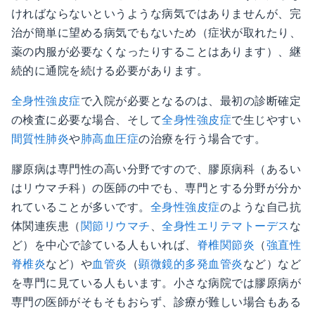
ければならないというような病気ではありませんが、完
治が簡単に望める病気でもないため（症状が取れたり、
薬の内服が必要なくなったりすることはあります）、継
続的に通院を続ける必要があります。
全身性強皮症
で入院が必要となるのは、最初の診断確定
の検査に必要な場合、そして
全身性強皮症
で生じやすい
間質性肺炎
や
肺高血圧症
の治療を行う場合です。
膠原病は専門性の高い分野ですので、膠原病科（あるい
はリウマチ科）の医師の中でも、専門とする分野が分か
れていることが多いです。
全身性強皮症
のような自己抗
体関連疾患（
関節リウマチ
、
全身性エリテマトーデス
な
ど）を中心で診ている人もいれば、
脊椎関節炎
（
強直性
脊椎炎
など）や
血管炎
（
顕微鏡的多発血管炎
など）など
を専門に見ている人もいます。小さな病院では膠原病が
専門の医師がそもそもおらず、診療が難しい場合もある