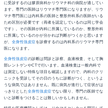
に受診するのは膠原病科かリウマチ科の病院が適してい
ます。専門の医師はリウマチ専門医になりますが、リウ
マチ専門医には内科系の医師と整形外科系の医師がいる
ため区別が必要です（両者を認定しているのは同じ学会
です）。その医師が内科に所属しているのか、整形外科
に所属しているのかが分かれば判断がつくかと思います
が、
全身性強皮症
を診療するのは内科系のリウマチ専門
医になります。
全身性強皮症
の診断は問診と診察、血液検査、そして胸
部レントゲンやCTで行います。血液検査は一般内科で
は測定しない特殊な項目も確認しますので、内科のクリ
ニックを受診してその日のうちに診断がつく、というよ
うな病気ではありません。既に病気が進行して症状がは
っきりとした
全身性強皮症
でない限り、専門の医師でな
いと診断をつけることは難しいかもしれません。