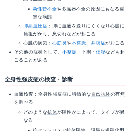
急性腎不全
や多臓器不全の原因にもなる重
篤な
病態
肺高血圧症
：肺に血液を送りにくくなり心臓に
負担がかり、息切れなどが起こる
心臓の病気：
心筋炎
や
不整脈
、
弁膜症
がおこる
その他の症状として、
不整脈
・下痢・
便秘
なども起
こることがある
全身性強皮症の検査・診断
血液検査：全身性強皮症に特徴的な
自己抗体
の有無
を調べる
どのような
抗体
が陽性かによって、タイプが異
なる
抗セントロメア抗体陽性：限局皮膚硬化型