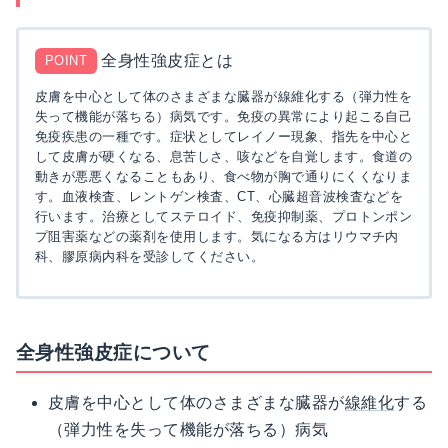
全身性強皮症とは
POINT
皮膚を中心として体のさまざまな臓器が線維化する（弾力性を
失って機能が落ちる）病気です。免疫の異常により起こる自己
免疫疾患の一種です。症状としてレイノー現象、指先を中心と
して皮膚が硬くなる、息苦しさ、咳などを自覚します。食道の
動きが悪悪くなることもあり、食べ物が胸で通りにくくなりま
す。血液検査、レントゲン検査、CT、心臓超音波検査などを
行います。治療としてステロイド、免疫抑制薬、プロトンポン
プ阻害薬などの薬剤を使用します。気になる方はリウマチ内
科、膠原病内科を受診してください。
全身性強皮症について
皮膚を中心として体のさまざまな臓器が
線維化
する
（弾力性を失って機能が落ちる）病気