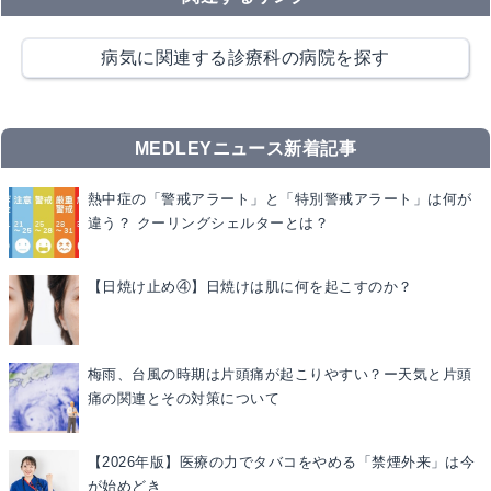
病気に関連する診療科の病院を探す
MEDLEYニュース新着記事
熱中症の「警戒アラート」と「特別警戒アラート」は何が
違う？ クーリングシェルターとは？
【日焼け止め④】日焼けは肌に何を起こすのか？
梅雨、台風の時期は片頭痛が起こりやすい？ー天気と片頭
痛の関連とその対策について
【2026年版】医療の力でタバコをやめる「禁煙外来」は今
が始めどき