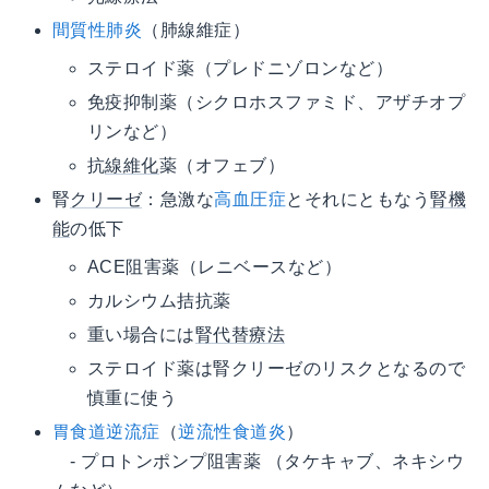
間質性肺炎
（肺線維症）
ステロイド薬（プレドニゾロンなど）
免疫抑制薬（シクロホスファミド、アザチオプ
リンなど）
抗
線維化
薬（オフェブ）
腎
クリーゼ
：急激な
高血圧症
とそれにともなう
腎機
能
の低下
ACE阻害薬（レニベースなど）
カルシウム拮抗薬
重い場合には
腎代替療法
ステロイド薬は腎クリーゼのリスクとなるので
慎重に使う
胃食道逆流症
（
逆流性食道炎
）
- プロトンポンプ阻害薬 （タケキャブ、ネキシウ