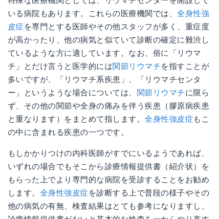
特殊な医療機関としては、リウマチセンターを開設して
いる病院もあります。これらの医療機関では、
全身性強
皮症
を専門とする医師やその他スタッフが多く、重症度
が高かったり、他の病気と似ていて診断の確定に難渋し
ているような方に適しています。なお、俗に「リウマ
チ」とだけ言うと医学的には
関節リウマチ
を指すことが
多いですが、「リウマチ系疾患」、「リウマチセンタ
ー」というような場合については、
関節リウマチ
に限ら
ず、その他の関節や全身の痛みを伴う疾患（膠原病疾患
と重なります）をまとめて指します。
全身性強皮症
もこ
の中に含まれる疾患の一つです。
もしかかりつけの内科医師がすでにいるようであれば、
いずれの場合でもそこから診療情報提供書（紹介状）を
もらった上でより専門的な病院を受診することをお勧め
します。
全身性強皮症
を診断する上で普段の様子やその
他の病気の有無、検査結果はとても参考になりますし、