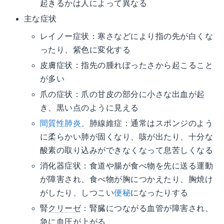
起きるかは人によって異なる
主な症状
レイノー症状：寒さなどにより指の先が白くな
ったり、紫色に変化する
皮膚症状：指先の腫れぼったさから起こること
が多い
爪の症状：爪の甘皮の部分に小さな出血が起
き、黒い点のように見える
間質性肺炎
、肺線維症：通常はスポンジのよう
に柔らかい肺が固くなり、咳が出たり、十分な
酸素の取り込みができなくなって息苦しくなる
消化器症状：食道や腸が食べ物を先に送る運動
が障害され、食べ物が胸につかえたり、胸焼け
がしたり、しつこい
便秘
になったりする
腎
クリーゼ
：腎臓につながる血管が障害され、
急に血圧が上がる