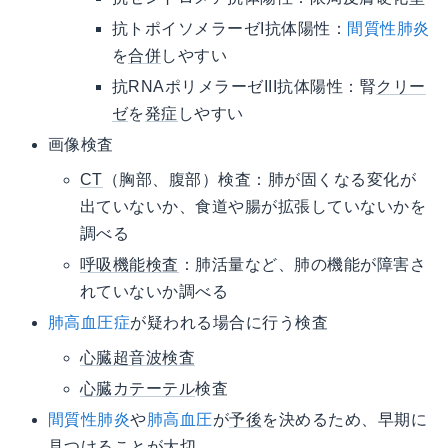
抗トポイソメラーゼI抗体陽性：
間質性肺炎
を
合併
しやすい
抗RNAポリメラーゼIII抗体陽性：腎
クリー
ゼ
を
発症
しやすい
画像検査
CT
（胸部、腹部）検査：肺が固くなる変化が
出ていないか、食道や腸が拡張していないかを
調べる
呼吸機能検査
：肺活量など、肺の機能が障害さ
れていないか調べる
肺高血圧症
が疑われる場合に行う検査
心臓超音波検査
心臓カテーテル
検査
間質性肺炎
や
肺高血圧
が
予後
を決めるため、早期に
見つけることが大切