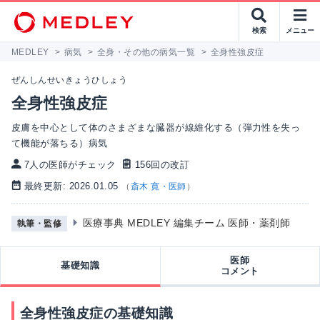
検索
メニュー
MEDLEY
>
病気
>
全身・その他の病気一覧
>
全身性強皮症
ぜんしんせいきょうひしょう
全身性強皮症
皮膚を中心として体のさまざまな臓器が線維化する（弾力性を失っ
て機能が落ちる）病気
7人の医師がチェック
156回の改訂
最終更新: 2026.01.05
（
斎木 寛・医師
）
医療事典 MEDLEY 編集チーム 医師・薬剤師
執筆・監修
医師
基礎知識
コメント
全身性強皮症の基礎知識