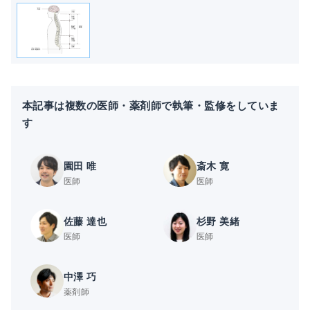
本記事は複数の医師・薬剤師で執筆・監修をしていま
す
園田 唯
斎木 寛
医師
医師
佐藤 達也
杉野 美緒
医師
医師
中澤 巧
薬剤師