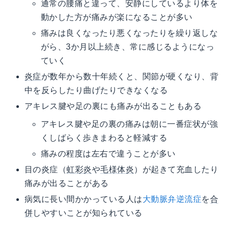
通常の腰痛と違って、安静にしているより体を
動かした方が痛みが楽になることが多い
痛みは良くなったり悪くなったりを繰り返しな
がら、3か月以上続き、常に感じるようになっ
ていく
炎症
が数年から数十年続くと、関節が硬くなり、背
中を反らしたり曲げたりできなくなる
アキレス腱や足の裏にも痛みが出ることもある
アキレス腱や足の裏の痛みは朝に一番症状が強
くしばらく歩きまわると軽減する
痛みの程度は左右で違うことが多い
目の炎症（
虹彩炎
や
毛様体炎
）が起きて充血したり
痛みが出ることがある
病気に長い間かかっている人は
大動脈弁逆流症
を
合
併
しやすいことが知られている