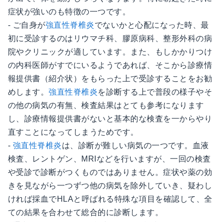
症状が強いのも特徴の一つです。
- ご自身が
強直性脊椎炎
でないかと心配になった時、最
初に受診するのはリウマチ科、膠原病科、整形外科の病
院やクリニックが適しています。また、もしかかりつけ
の内科医師がすでにいるようであれば、そこから診療情
報提供書（紹介状）をもらった上で受診することをお勧
めします。
強直性脊椎炎
を診断する上で普段の様子やそ
の他の病気の有無、検査結果はとても参考になります
し、診療情報提供書がないと基本的な検査を一からやり
直すことになってしまうためです。
-
強直性脊椎炎
は、診断が難しい病気の一つです。血液
検査、レントゲン、MRIなどを行いますが、一回の検査
や受診で診断がつくものではありません。症状や薬の効
きを見ながら一つずつ他の病気を除外していき、疑わし
ければ採血でHLAと呼ばれる特殊な項目を確認して、全
ての結果を合わせて総合的に診断します。