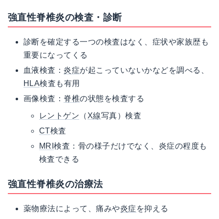
強直性脊椎炎の検査・診断
診断を確定する一つの検査はなく、症状や家族歴も
重要になってくる
血液検査：
炎症
が起こっていないかなどを調べる、
HLA
検査も有用
画像検査：
脊椎
の状態を検査する
レントゲン
（
X線
写真）検査
CT
検査
MRI
検査：骨の様子だけでなく、炎症の程度も
検査できる
強直性脊椎炎の治療法
薬物療法によって、痛みや
炎症
を抑える