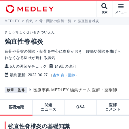
検索
メニュー
MEDLEY
>
病気
>
骨・関節の病気一覧
>
強直性脊椎炎
きょうちょくせいせきついえん
強直性脊椎炎
背骨や骨盤の関節・靭帯を中心に炎症がおき、腰痛や関節を曲げら
れなくなる症状が現れる病気
6人の医師がチェック
149回の改訂
最終更新: 2022.06.27
（
斎木 寛・医師
）
医療事典 MEDLEY 編集チーム 医師・薬剤師
執筆・監修
関連
医師
基礎知識
Q&A
ニュース
コメント
強直性脊椎炎の基礎知識