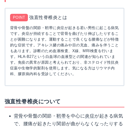
強直性脊椎炎とは
POINT
背骨や骨盤の関節・靭帯に炎症が起きる若い男性に起こる病気
です。炎症が持続することで背骨を曲げたり伸ばしたりするこ
とが困難になります。運動することで良くなる腰痛などが特徴
的な症状です。アキレス腱の痛みや目の充血、痛みを伴うこと
もあります。診断のため血液検査、X線、MRI検査を行いま
す。HLA-B27という白血球の血液型との関連が知られていま
す。免疫の異常が原因と考えられており、非ステロイド性抗炎
症薬や生物学的製剤を使用します。気になる方はリウマチ内
科、膠原病内科を受診してください。
強直性脊椎炎について
背骨
や骨盤の関節・
靭帯
を中心に
炎症
が起きる病気
で、腰痛が起きたり関節が曲がらなくなったりする