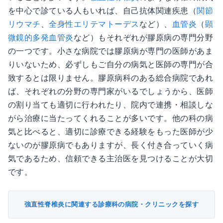
を中心で診ている人もいれば、自己抗体関連疾患（
関節
リウマチ
、
全身性エリテマトーデス
など）、
血管炎
（
顕
微鏡的多発血管炎
など）もそれぞれが膠原病の専門分野
の一つです。小さな病院では膠原病が専門の医師があま
りいないため、必ずしもご自分の病気と医師の専門が合
致するとは限りません。膠原病科のある総合病院であれ
ば、それぞれの分野の専門家がいるでしょうから、医師
の割り当ても適切に行われたり、院内で連携・相談しな
がら治療に当たってくれることが多いです。他の科の病
気と比べると、適切に診療できる経験をもった医師が少
ないのが膠原病でもありますが、長く付き合っていく病
気であるため、信頼できる主治医を見つけることが大切
です。
強直性脊椎炎に関連する診療科の病院・クリニックを探す