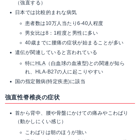
（強直する）
日本では比較的まれな病気
患者数は10万人当たり6-40人程度
男女比は8：1程度と男性に多い
40歳までに腰痛の症状が始まることが多い
遺伝が関連していると言われている
特に
HLA
（
白血球
の血液型)との関連が知ら
れ、HLA-B27の人に起こりやすい
国の指定難病(特定疾患)に該当
強直性脊椎炎の症状
首から背中、腰や骨盤にかけての痛みやこわばり
（動かしにくい感じ）
こわばりは朝のほうが強い