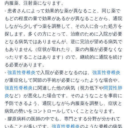
内服薬、注射薬になります。
- 患者さんによって効果的な薬が異なること、同じ薬で
もどの程度の量で効果があるかが異なることから、通院
しながら少しずつ薬を調整して、その人に合った処方を
探します。多くの方にとって、治療のために入院が必要
となる病気ではありませんが、逆に完治が望める病気で
もありません（症状が取れたり、薬の内服が必要なくな
ったりすることはあります）ので、継続的に通院を続け
る必要があります。
-
強直性脊椎炎
で入院が必要となるのは、
強直性脊椎炎
が重症化して関節の手術が必要になったような場合や、
強直性脊椎炎
に関連した他の病気（視力低下や
間質性肺
炎
など）が悪化した場合です。そのようなことを事前に
予防できるよう、通院しながら内服薬を調整し、症状と
病気の勢いをコントロールしていくこととなります。
- 膠原病科の医師の中でも、専門とする分野が分かれて
いることが多いです。
強直性脊椎炎
のような脊椎の病気