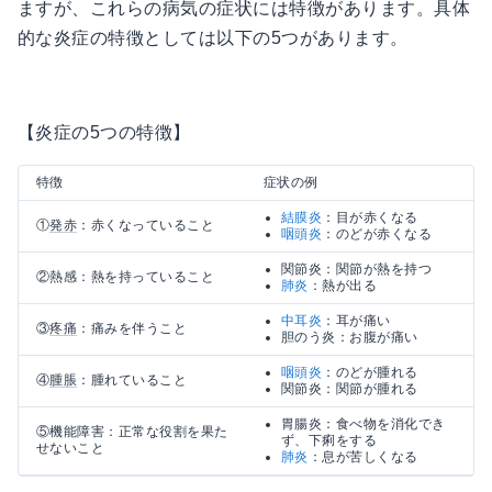
ますが、これらの病気の症状には特徴があります。具体
的な炎症の特徴としては以下の5つがあります。
【炎症の5つの特徴】
特徴
症状の例
結膜炎
：目が赤くなる
①
発赤
：赤くなっていること
咽頭炎
：のどが赤くなる
関節炎：関節が熱を持つ
②熱感：熱を持っていること
肺炎
：熱が出る
中耳炎
：耳が痛い
③
疼痛
：痛みを伴うこと
胆のう炎：お腹が痛い
咽頭炎
：のどが腫れる
④
腫脹
：腫れていること
関節炎：関節が腫れる
胃腸炎：食べ物を消化でき
⑤機能障害：正常な役割を果た
ず、下痢をする
せないこと
肺炎
：息が苦しくなる