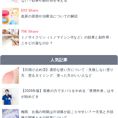
ない？効果や副作用を考える
633 Share
血尿の原因や治療法についての解説
796 Share
ミノサイクリン（ミノマイシン®など）の効果と副作用：
ニキビの薬なのか？
人気記事
【日焼け止め③】適切な使い方について：失敗しない塗り
方、塗るタイミング、塗った方がいい人など
【2026年版】医療の力でタバコをやめる「禁煙外来」は今
が始めどき
梅雨、台風の時期は片頭痛が起こりやすい？ー天気と片頭
痛の関連とその対策について