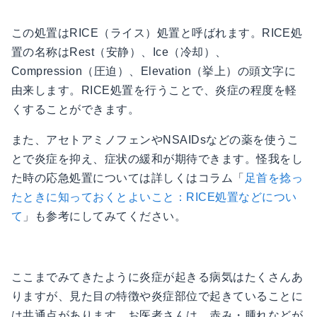
この処置はRICE（ライス）処置と呼ばれます。RICE処
置の名称はRest（安静）、Ice（冷却）、
Compression（圧迫）、Elevation（挙上）の頭文字に
由来します。RICE処置を行うことで、炎症の程度を軽
くすることができます。
また、アセトアミノフェンやNSAIDsなどの薬を使うこ
とで炎症を抑え、症状の緩和が期待できます。怪我をし
た時の応急処置については詳しくはコラム「
足首を捻っ
たときに知っておくとよいこと：RICE処置などについ
て
」も参考にしてみてください。
ここまでみてきたように炎症が起きる病気はたくさんあ
りますが、見た目の特徴や炎症部位で起きていることに
は共通点があります。お医者さんは、赤み・腫れなどが