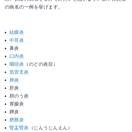
の病名の一例を挙げます。
結膜炎
中耳炎
鼻炎
口内炎
咽頭炎
（のどの炎症）
気管支炎
肺炎
肝炎
胆のう炎
胃腸炎
膵炎
膀胱炎
腎盂腎炎
（じんうじんえん）