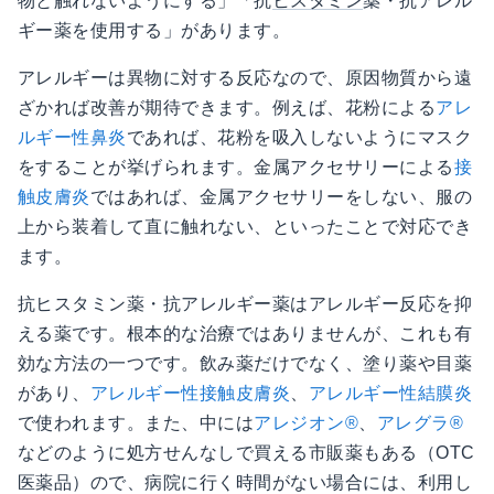
物と触れないようにする」「抗
ヒスタミン
薬・抗アレル
ギー薬を使用する」があります。
アレルギーは異物に対する反応なので、原因物質から遠
ざかれば改善が期待できます。例えば、花粉による
アレ
ルギー性鼻炎
であれば、花粉を吸入しないようにマスク
をすることが挙げられます。金属アクセサリーによる
接
触皮膚炎
ではあれば、金属アクセサリーをしない、服の
上から装着して直に触れない、といったことで対応でき
ます。
抗ヒスタミン薬・抗アレルギー薬はアレルギー反応を抑
える薬です。根本的な治療ではありませんが、これも有
効な方法の一つです。飲み薬だけでなく、塗り薬や目薬
があり、
アレルギー性接触皮膚炎
、
アレルギー性結膜炎
で使われます。また、中には
アレジオン®️
、
アレグラ®️
などのように処方せんなしで買える市販薬もある（OTC
医薬品）ので、病院に行く時間がない場合には、利用し