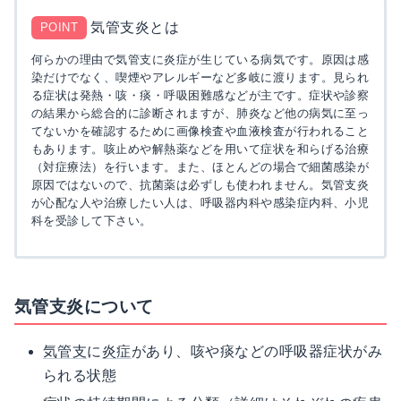
気管支炎とは
POINT
何らかの理由で気管支に炎症が生じている病気です。原因は感
染だけでなく、喫煙やアレルギーなど多岐に渡ります。見られ
る症状は発熱・咳・痰・呼吸困難感などが主です。症状や診察
の結果から総合的に診断されますが、肺炎など他の病気に至っ
てないかを確認するために画像検査や血液検査が行われること
もあります。咳止めや解熱薬などを用いて症状を和らげる治療
（対症療法）を行います。また、ほとんどの場合で細菌感染が
原因ではないので、抗菌薬は必ずしも使われません。気管支炎
が心配な人や治療したい人は、呼吸器内科や感染症内科、小児
科を受診して下さい。
気管支炎について
気管支
に
炎症
があり、咳や痰などの呼吸器症状がみ
られる状態