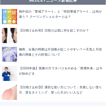
MEDLEYニュース新着記事
熱中症の「警戒アラート」と「特別警戒アラート」は何が
違う？ クーリングシェルターとは？
【日焼け止め④】日焼けは肌に何を起こすのか？
梅雨、台風の時期は片頭痛が起こりやすい？ー天気と片頭
痛の関連とその対策について
【2026年版】医療の力でタバコをやめる「禁煙外来」は今
が始めどき
【日焼け止め③】適切な使い方について：失敗しない塗り
方、塗るタイミング、塗った方がいい人など