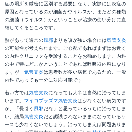
症の場所を厳密に区別する必要はなく、実際には炎症の
原因となっているのが細菌かウイルスか、またどの種類
の細菌（ウイルス）かということが治療の使い分けに直
結してくるところです。
熱があって通常の
風邪
よりも咳が強い場合には
気管支炎
の可能性が考えられます。ご心配であればまずはお近く
の内科クリニックを受診することをお勧めします。内科
の中で特にどこかということであれば呼吸器内科になり
ますが、
気管支炎
は患者数が多い病気であるため、一般
内科であっても十分に対応可能です。
若い方では
気管支炎
になっても大半は自然に治ってしま
います。
マイコプラズマ
気管支炎
は少なくない病気です
が、「長引く
風邪
だな」と思っているうちに治ってしま
い、結局
気管支炎
だと認識されないままになっているケ
ースも少なくないでしょう。治ってしまえば問題ありま