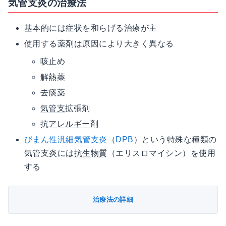
気管支炎の治療法
基本的には症状を和らげる治療が主
使用する薬剤は原因により大きく異なる
咳止め
解熱薬
去痰薬
気管支
拡張剤
抗
アレルギー
剤
びまん性汎細気管支炎
（
DPB
）という特殊な種類の
気管支炎には
抗生物質
（エリスロマイシン）を使用
する
治療法の詳細