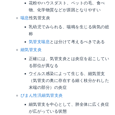
花粉やハウスダスト、ペットの毛、食べ
物、化学物質などが原因となりやすい
喘息
性気管支炎
乳幼児でみられる、
喘鳴
を生じる病気の総
称
気管支喘息
とは分けて考えるべきである
細気管支炎
正確には、気管支炎とは炎症を起こしてい
る部位が異なる
ウイルス
感染によって生じる、
細気管支
（気管支の奥に存在する細く枝分かれした
末端の部分）の炎症
びまん性汎細気管支炎
細気管支を中心として、肺全体に広く炎症
が広がっている状態