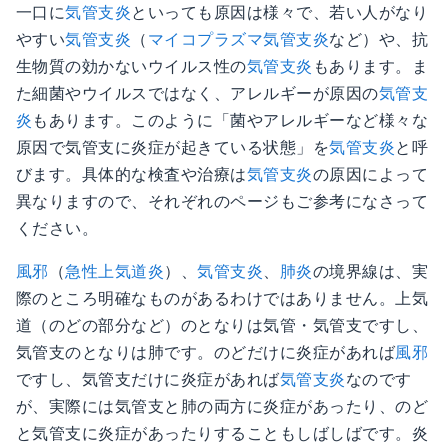
一口に
気管支炎
といっても原因は様々で、若い人がなり
やすい
気管支炎
（
マイコプラズマ
気管支炎
など）や、抗
生物質の効かないウイルス性の
気管支炎
もあります。ま
た細菌やウイルスではなく、アレルギーが原因の
気管支
炎
もあります。このように「菌やアレルギーなど様々な
原因で気管支に炎症が起きている状態」を
気管支炎
と呼
びます。具体的な検査や治療は
気管支炎
の原因によって
異なりますので、それぞれのページもご参考になさって
ください。
風邪
（
急性上気道炎
）、
気管支炎
、
肺炎
の境界線は、実
際のところ明確なものがあるわけではありません。上気
道（のどの部分など）のとなりは気管・気管支ですし、
気管支のとなりは肺です。のどだけに炎症があれば
風邪
ですし、気管支だけに炎症があれば
気管支炎
なのです
が、実際には気管支と肺の両方に炎症があったり、のど
と気管支に炎症があったりすることもしばしばです。炎