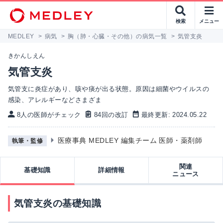
検索
メニュー
MEDLEY
>
病気
>
胸（肺・心臓・その他）の病気一覧
>
気管支炎
きかんしえん
気管支炎
気管支に炎症があり、咳や痰が出る状態。原因は細菌やウイルスの
感染、アレルギーなどさまざま
8人の医師がチェック
84回の改訂
最終更新: 2024.05.22
医療事典 MEDLEY 編集チーム 医師・薬剤師
執筆・監修
関連
基礎知識
詳細情報
ニュース
気管支炎の基礎知識