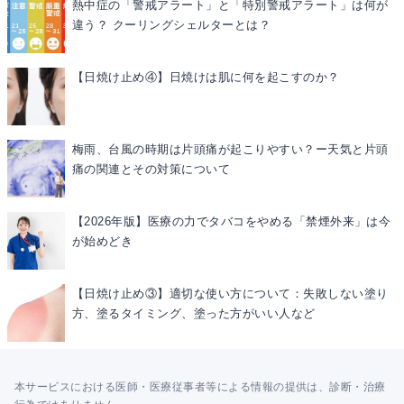
熱中症の「警戒アラート」と「特別警戒アラート」は何が
違う？ クーリングシェルターとは？
【日焼け止め④】日焼けは肌に何を起こすのか？
梅雨、台風の時期は片頭痛が起こりやすい？ー天気と片頭
痛の関連とその対策について
【2026年版】医療の力でタバコをやめる「禁煙外来」は今
が始めどき
【日焼け止め③】適切な使い方について：失敗しない塗り
方、塗るタイミング、塗った方がいい人など
本サービスにおける医師・医療従事者等による情報の提供は、診断・治療