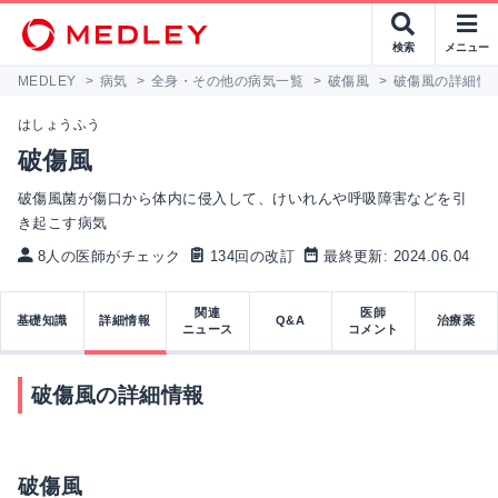
検索
メニュー
MEDLEY
>
病気
>
全身・その他の病気一覧
>
破傷風
>
破傷風の詳細情
はしょうふう
破傷風
破傷風菌が傷口から体内に侵入して、けいれんや呼吸障害などを引
き起こす病気
8人の医師がチェック
134回の改訂
最終更新: 2024.06.04
関連
医師
基礎知識
詳細情報
Q&A
治療薬
ニュース
コメント
破傷風の詳細情報
破傷風