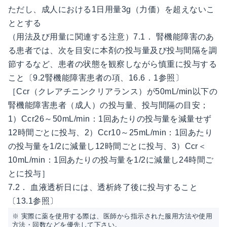
ただし、成人における1日用量3g（力価）を超えないこ
ととする
（用法及び用量に関連する注意）7.1． 腎機能障害のあ
る患者では、次を目安に本剤の投与量及び投与間隔を調
節するなど、患者の状態を観察しながら慎重に投与する
こと〔9.2腎機能障害患者の項、16.6．1参照〕
［Ccr（クレアチニンクリアランス）が50mL/min以下の
腎機能障害患者（成人）の投与量、投与間隔の目安；
1）Ccr26～50mL/min：1回あたりの投与量を減量せず
12時間ごとに投与、2）Ccr10～25mL/min：1回あたり
の投与量を1/2に減量し12時間ごとに投与、3）Ccr＜
10mL/min：1回あたりの投与量を1/2に減量し24時間ご
とに投与］
7.2． 血液透析日には、透析終了後に投与すること
〔13.1参照〕
※ 実際に薬を使用する際は、医師から指示された服用方法や使用
方法・回数などを優先して下さい。