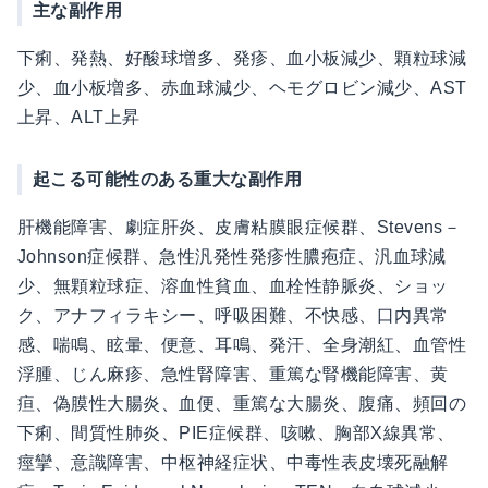
主な副作用
下痢、発熱、好酸球増多、発疹、血小板減少、顆粒球減
少、血小板増多、赤血球減少、ヘモグロビン減少、AST
上昇、ALT上昇
起こる可能性のある重大な副作用
肝機能障害、劇症肝炎、皮膚粘膜眼症候群、Stevens－
Johnson症候群、急性汎発性発疹性膿疱症、汎血球減
少、無顆粒球症、溶血性貧血、血栓性静脈炎、ショッ
ク、アナフィラキシー、呼吸困難、不快感、口内異常
感、喘鳴、眩暈、便意、耳鳴、発汗、全身潮紅、血管性
浮腫、じん麻疹、急性腎障害、重篤な腎機能障害、黄
疸、偽膜性大腸炎、血便、重篤な大腸炎、腹痛、頻回の
下痢、間質性肺炎、PIE症候群、咳嗽、胸部X線異常、
痙攣、意識障害、中枢神経症状、中毒性表皮壊死融解