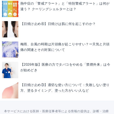
熱中症の「警戒アラート」と「特別警戒アラート」は何が
違う？ クーリングシェルターとは？
【日焼け止め④】日焼けは肌に何を起こすのか？
梅雨、台風の時期は片頭痛が起こりやすい？ー天気と片頭
痛の関連とその対策について
【2026年版】医療の力でタバコをやめる「禁煙外来」は今
が始めどき
【日焼け止め③】適切な使い方について：失敗しない塗り
方、塗るタイミング、塗った方がいい人など
本サービスにおける医師・医療従事者等による情報の提供は、診断・治療