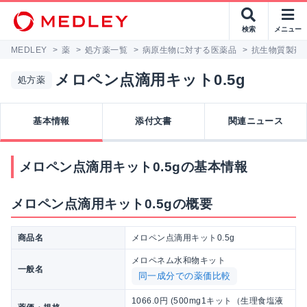
検索
メニュー
MEDLEY
>
薬
>
処方薬一覧
>
病原生物に対する医薬品
>
抗生物質製剤
メロペン点滴用キット0.5g
処方薬
基本情報
添付文書
関連ニュース
メロペン点滴用キット0.5gの基本情報
メロペン点滴用キット0.5gの概要
商品名
メロペン点滴用キット0.5g
メロペネム水和物キット
一般名
同一成分での薬価比較
1066.0円 (500mg1キット（生理食塩液