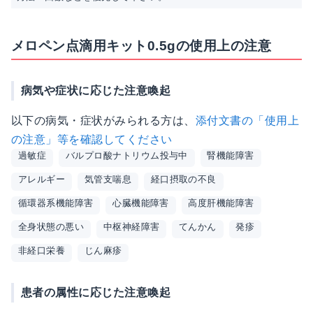
メロペン点滴用キット0.5gの使用上の注意
病気や症状に応じた注意喚起
以下の病気・症状がみられる方は、
添付文書の「使用上
の注意」等を確認してください
過敏症
バルプロ酸ナトリウム投与中
腎機能障害
アレルギー
気管支喘息
経口摂取の不良
循環器系機能障害
心臓機能障害
高度肝機能障害
全身状態の悪い
中枢神経障害
てんかん
発疹
非経口栄養
じん麻疹
患者の属性に応じた注意喚起