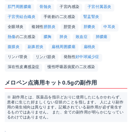
肛門周囲膿瘍
骨髄炎
子宮内感染
子宮付属器炎
子宮旁結合織炎
手術創の二次感染
腎盂腎炎
全眼球炎
複雑性
膀胱炎
胆管
炎
胆嚢炎
中耳炎
熱傷
の二次感染
膿胸
肺炎
敗血症
肺膿瘍
腹膜炎
副鼻腔炎
扁桃周囲膿瘍
扁桃炎
リンパ管炎
リンパ節
炎
発熱性
好中球減少症
深在性皮膚
感染症
慢性呼吸器
病変
の二次感染
メロペン点滴用キット0.5gの副作用
※ 副作用とは、医薬品を指示どおりに使用したにもかかわらず、
患者に生じた好ましくない症状のことを指します。 人により副作
用の発生傾向は異なります。記載されている副作用が必ず発生す
るものではありません。 また、全ての副作用が明らかになってい
るわけではありません。