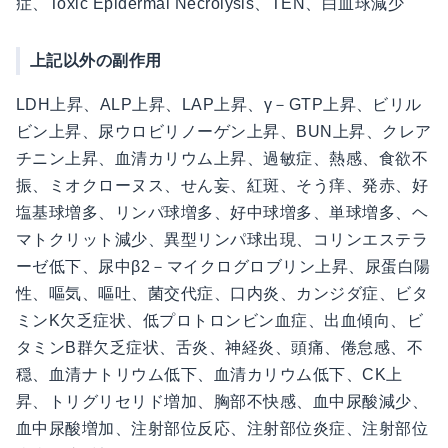
症、Toxic Epidermal Necrolysis、TEN、白血球減少
上記以外の副作用
LDH上昇、ALP上昇、LAP上昇、γ－GTP上昇、ビリル
ビン上昇、尿ウロビリノーゲン上昇、BUN上昇、クレア
チニン上昇、血清カリウム上昇、過敏症、熱感、食欲不
振、ミオクローヌス、せん妄、紅斑、そう痒、発赤、好
塩基球増多、リンパ球増多、好中球増多、単球増多、ヘ
マトクリット減少、異型リンパ球出現、コリンエステラ
ーゼ低下、尿中β2－マイクログロブリン上昇、尿蛋白陽
性、嘔気、嘔吐、菌交代症、口内炎、カンジダ症、ビタ
ミンK欠乏症状、低プロトロンビン血症、出血傾向、ビ
タミンB群欠乏症状、舌炎、神経炎、頭痛、倦怠感、不
穏、血清ナトリウム低下、血清カリウム低下、CK上
昇、トリグリセリド増加、胸部不快感、血中尿酸減少、
血中尿酸増加、注射部位反応、注射部位炎症、注射部位