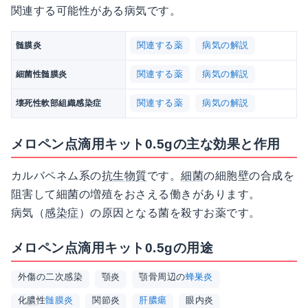
関連する可能性がある病気です。
関連する薬
病気の解説
髄膜炎
関連する薬
病気の解説
細菌性髄膜炎
関連する薬
病気の解説
壊死性軟部組織感染症
メロペン点滴用キット0.5gの主な効果と作用
カルバペネム系の
抗生物質
です。
細菌
の細胞壁の合成を
阻害して細菌の増殖をおさえる働きがあります。
病気（
感染症
）の原因となる菌を殺すお薬です。
メロペン点滴用キット0.5gの用途
外傷の二次感染
顎炎
顎骨周辺の
蜂巣炎
化
膿
性
髄膜炎
関節炎
肝膿瘍
眼内炎