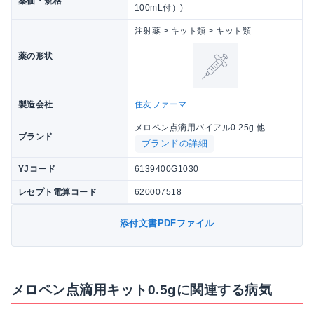
薬価・規格
100mL付）)
注射薬 > キット類 > キット類
薬の形状
製造会社
住友ファーマ
メロペン点滴用バイアル0.25g 他
ブランド
ブランドの詳細
YJコード
6139400G1030
レセプト電算コード
620007518
添付文書PDFファイル
メロペン点滴用キット0.5gに関連する病気