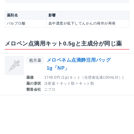
薬剤名
影響
バルプロ酸
血中濃度が低下してんかんの発作が再発
メロペン点滴用キット0.5gと主成分が同じ薬
メロペネム点滴静注用バッグ
処方薬
1g「NP」
薬価
1749.0円 (1g1キット（生理食塩液100mL付）)
薬の形状
注射薬 > キット類 > キット類
製造会社
ニプロ