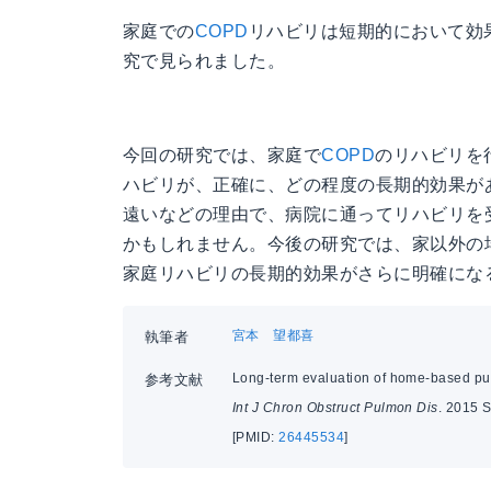
家庭での
COPD
リハビリは短期的において効
究で見られました。
今回の研究では、家庭で
COPD
のリハビリを
ハビリが、正確に、どの程度の長期的効果が
遠いなどの理由で、病院に通ってリハビリを
かもしれません。今後の研究では、家以外の
家庭リハビリの長期的効果がさらに明確にな
宮本 望都喜
執筆者
Long-term evaluation of home-based pul
参考文献
Int J Chron Obstruct Pulmon Dis
. 2015 
[PMID:
26445534
]