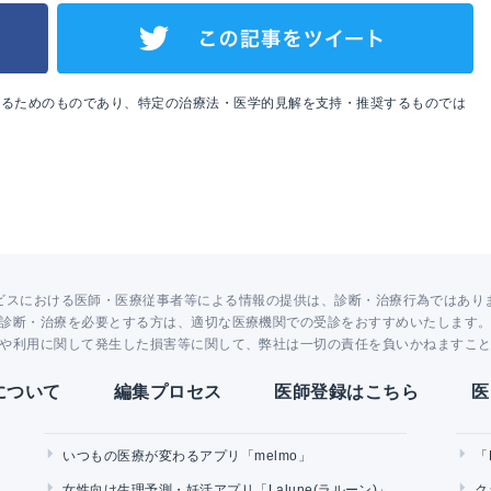
めるためのものであり、特定の治療法・医学的見解を支持・推奨するものでは
ビスにおける医師・医療従事者等による情報の提供は、診断・治療行為ではあり
診断・治療を必要とする方は、適切な医療機関での受診をおすすめいたします
や利用に関して発生した損害等に関して、弊社は一切の責任を負いかねますこ
Yについて
編集プロセス
医師登録はこちら
医
いつもの医療が変わるアプリ「melmo」
「
女性向け生理予測・妊活アプリ「Lalune(ラルーン)」
ク