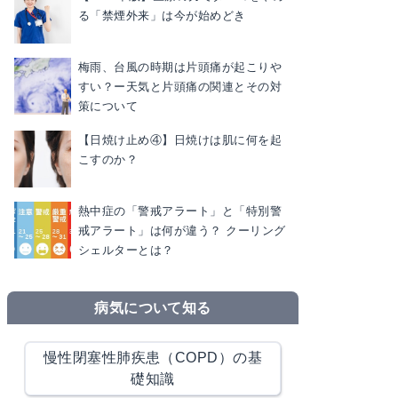
る「禁煙外来」は今が始めどき
梅雨、台風の時期は片頭痛が起こりや
すい？ー天気と片頭痛の関連とその対
策について
【日焼け止め④】日焼けは肌に何を起
こすのか？
熱中症の「警戒アラート」と「特別警
戒アラート」は何が違う？ クーリング
シェルターとは？
病気について知る
慢性閉塞性肺疾患（COPD）の基
礎知識