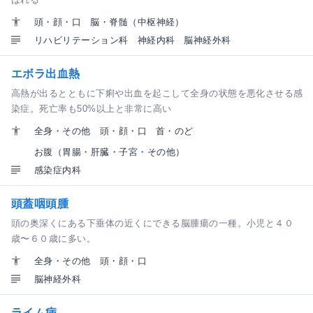
頭・顔・口
脳・脊髄（中枢神経）
リハビリテーション科
神経内科
脳神経外科
エボラ出血熱
高熱が出るとともに下痢や出血を起こして全身の状態を悪化させる感
染症。死亡率も50%以上と非常に高い
全身・その他
頭・顔・口
首・のど
お腹（胃腸・肝臓・子宮・その他）
感染症内科
頭蓋咽頭腫
頭の奥深くにある下垂体の近くにできる脳腫瘍の一種。小児と４０
歳〜６０歳に多い。
全身・その他
頭・顔・口
脳神経外科
ライム病