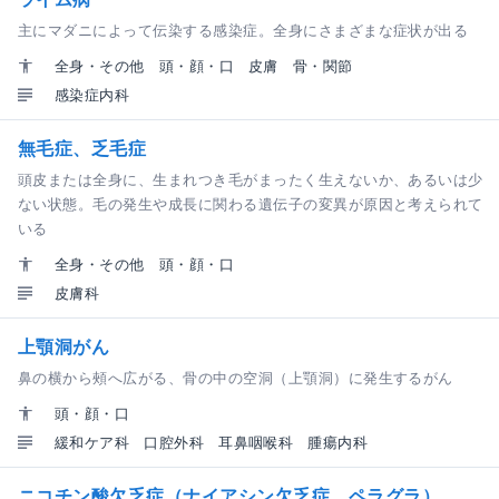
主にマダニによって伝染する感染症。全身にさまざまな症状が出る
全身・その他
頭・顔・口
皮膚
骨・関節
感染症内科
無毛症、乏毛症
頭皮または全身に、生まれつき毛がまったく生えないか、あるいは少
ない状態。毛の発生や成長に関わる遺伝子の変異が原因と考えられて
いる
全身・その他
頭・顔・口
皮膚科
上顎洞がん
鼻の横から頰へ広がる、骨の中の空洞（上顎洞）に発生するがん
頭・顔・口
緩和ケア科
口腔外科
耳鼻咽喉科
腫瘍内科
ニコチン酸欠乏症（ナイアシン欠乏症、ペラグラ）