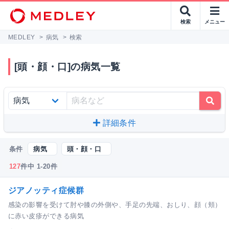
検索
メニュー
MEDLEY
>
病気
>
検索
[頭・顔・口]の病気一覧
詳細条件
条件
病気
頭・顔・口
127
件中 1-20件
ジアノッティ症候群
感染の影響を受けて肘や膝の外側や、手足の先端、おしり、顔（頬）
に赤い皮疹ができる病気