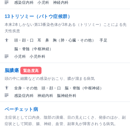
感染症内科
小児科
神経内科
13トリソミー（パトウ症候群）
本来2本しかない第13番染色体が3本ある（トリソミー）ことによる先
天性疾患
頭・顔・口
耳
鼻
胸（肺・心臓・その他）
手足
脳・脊髄（中枢神経）
小児科
小児外科
脳膿瘍
緊急度高
頭の中に細菌などの感染がおこり、膿が溜まる病気
全身・その他
頭・顔・口
脳・脊髄（中枢神経）
感染症内科
神経内科
脳神経外科
ベーチェット病
主症状として口内炎、陰部の潰瘍、目の見えにくさ、発疹のほか、副
症状として関節、腸、神経、血管、副睾丸が障害されうる病気。