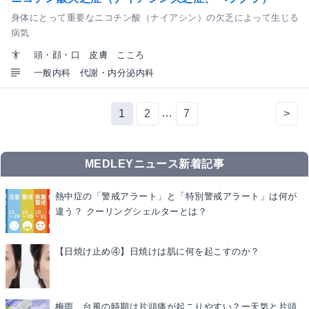
身体にとって重要なニコチン酸（ナイアシン）の欠乏によって生じる
病気
頭・顔・口
皮膚
こころ
一般内科
代謝・内分泌内科
…
1
2
7
>
MEDLEYニュース新着記事
熱中症の「警戒アラート」と「特別警戒アラート」は何が
違う？ クーリングシェルターとは？
【日焼け止め④】日焼けは肌に何を起こすのか？
梅雨、台風の時期は片頭痛が起こりやすい？ー天気と片頭