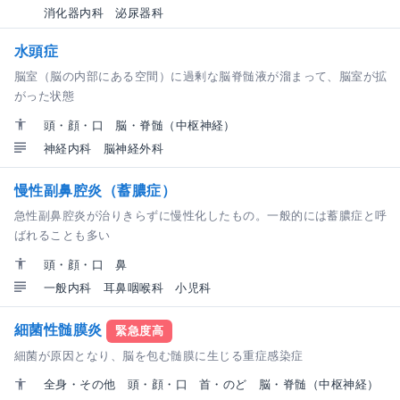
消化器内科
泌尿器科
水頭症
脳室（脳の内部にある空間）に過剰な脳脊髄液が溜まって、脳室が拡
がった状態
頭・顔・口
脳・脊髄（中枢神経）
神経内科
脳神経外科
慢性副鼻腔炎（蓄膿症）
急性副鼻腔炎が治りきらずに慢性化したもの。一般的には蓄膿症と呼
ばれることも多い
頭・顔・口
鼻
一般内科
耳鼻咽喉科
小児科
細菌性髄膜炎
緊急度高
細菌が原因となり、脳を包む髄膜に生じる重症感染症
全身・その他
頭・顔・口
首・のど
脳・脊髄（中枢神経）