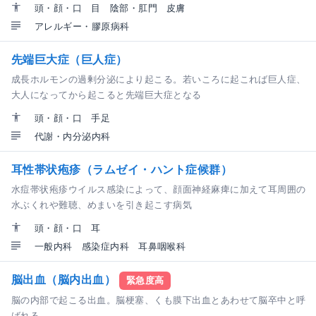
頭・顔・口
目
陰部・肛門
皮膚
アレルギー・膠原病科
先端巨大症（巨人症）
成長ホルモンの過剰分泌により起こる。若いころに起これば巨人症、
大人になってから起こると先端巨大症となる
頭・顔・口
手足
代謝・内分泌内科
耳性帯状疱疹（ラムゼイ・ハント症候群）
水痘帯状疱疹ウイルス感染によって、顔面神経麻痺に加えて耳周囲の
水ぶくれや難聴、めまいを引き起こす病気
頭・顔・口
耳
一般内科
感染症内科
耳鼻咽喉科
脳出血（脳内出血）
緊急度高
脳の内部で起こる出血。脳梗塞、くも膜下出血とあわせて脳卒中と呼
ばれる