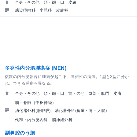
全身・その他
頭・顔・口
皮膚
感染症内科
小児科
皮膚科
多発性内分泌腫瘍症 (MEN)
複数の内分泌器官に腫瘍が起こる、遺伝性の病気。1型と2型に分か
れ、できる腫瘍も異なる。
全身・その他
頭・顔・口
首・のど
陰部・肛門
皮膚
脳・脊髄（中枢神経）
消化器外科(肝胆膵)
消化器外科(食道・胃・大腸)
代謝・内分泌内科
脳神経外科
副鼻腔のう胞