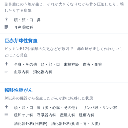
副鼻腔にのう胞が生じ、それが大きくなりながら骨を圧迫したり、壊
したりする病気
頭・顔・口
鼻
耳鼻咽喉科
巨赤芽球性貧血
ビタミンB12や葉酸の欠乏などが原因で、赤血球が正しく作れないこ
とによる貧血
全身・その他
頭・顔・口
末梢神経
血液・血管
血液内科
消化器内科
転移性肺がん
肺以外の臓器から発生したがんが肺に転移した状態
頭・顔・口
胸（肺・心臓・その他）
リンパ球・リンパ節
緩和ケア科
呼吸器内科
産婦人科
腫瘍内科
消化器外科(肝胆膵)
消化器外科(食道・胃・大腸)