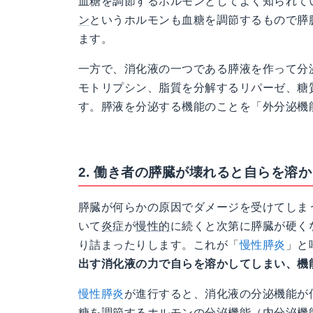
血糖を調節するホルモンとしてよく知られて
ン
というホルモンも血糖を調節するもので膵
ます。
一方で、消化液の一つである膵液を作って分
モトリプシン、脂質を分解するリパーゼ、糖
す。膵液を分泌する機能のことを「外分泌機
2. 働き者の膵臓が壊れると自らを溶
膵臓が何らかの原因でダメージを受けてしま
いて
炎症
が
慢性的
に続くと次第に膵臓が硬く
り詰まったりします。これが「
慢性膵炎
」と
出す消化液の力で自らを溶かしてしまい、機
慢性膵炎
が進行すると、消化液の分泌機能が
糖を調節するホルモンの分泌機能（内分泌機