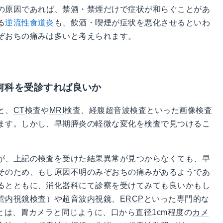
の原因であれば、禁酒・禁煙だけで症状が和らぐことがあ
る
逆流性食道炎
も、飲酒・喫煙が症状を悪化させるといわ
ぞおちの痛みは多いと考えられます。
何科を受診すれば良いか
と、
CT
検査や
MRI
検査、経腹超音波検査といった画像検査
ます。しかし、早期膵炎の軽微な変化を検査で見つけるこ
が、上記の検査を受けた結果異常が見つからなくても、早
そのため、もし原因不明のみぞおちの痛みがあるようであ
るとともに、消化器科にて診察を受けてみても良いかもし
管内視鏡検査
）や超音波
内視鏡
、
ERCP
といった専門的な
とは、胃カメラと同じように、口から直径1cm程度の
カメ