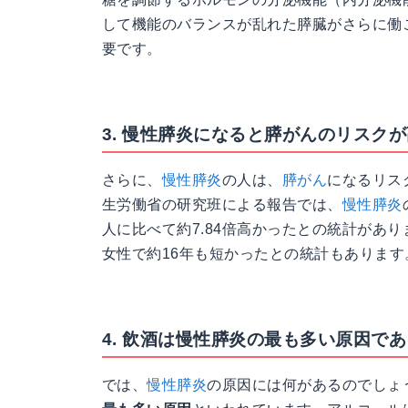
して機能のバランスが乱れた膵臓がさらに働
要です。
3. 慢性膵炎になると膵がんのリスク
さらに、
慢性膵炎
の人は、
膵がん
になるリス
生労働省の研究班による報告では、
慢性膵炎
人に比べて約7.84倍高かったとの統計があ
女性で約16年も短かったとの統計もあります
4. 飲酒は慢性膵炎の最も多い原因であ
では、
慢性膵炎
の原因には何があるのでしょ