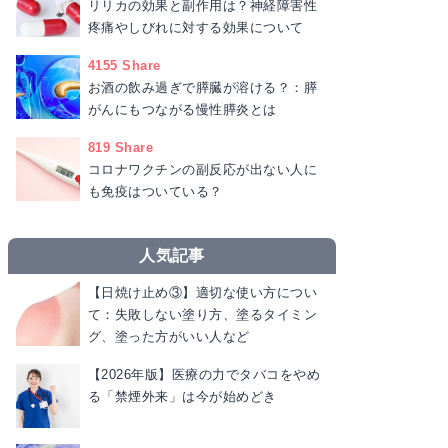
リリカの効果と副作用は？神経障害性
疼痛やしびれに対する効果について
4155 Share
お酒の飲み過ぎで膵臓が溶ける？：膵
がんにもつながる慢性膵炎とは
819 Share
​​コロナワクチンの副反応が出ない人に
も免疫はついている？
人気記事
【日焼け止め③】適切な使い方につい
て：失敗しない塗り方、塗るタイミン
グ、塗った方がいい人など
【2026年版】医療の力でタバコをやめ
る「禁煙外来」は今が始めどき