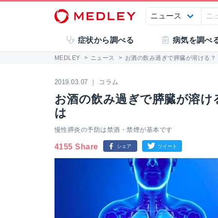
症状から調べる
病気を調べ
MEDLEY
>
ニュース
>
お酒の飲み過ぎで膵臓が溶ける？
2019.03.07 ｜ コラム
お酒の飲み過ぎで膵臓が溶け
は
慢性膵炎の予防は禁酒・禁煙が基本です
4155 Share