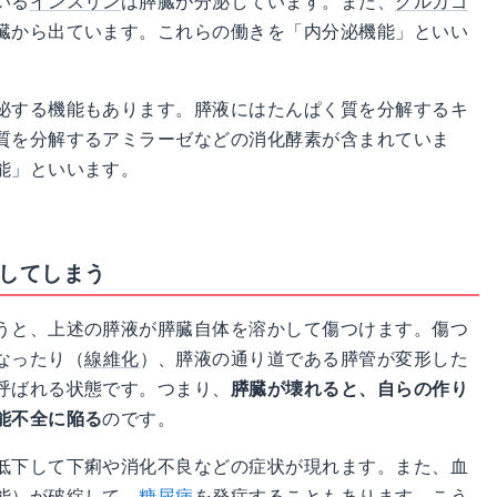
いる
インスリン
は膵臓が分泌しています。また、
グルカゴ
臓から出ています。これらの働きを「内分泌機能」といい
泌する機能もあります。膵液にはたんぱく質を分解するキ
質を分解するアミラーゼなどの消化酵素が含まれていま
能」といいます。
かしてしまう
うと、上述の膵液が膵臓自体を溶かして傷つけます。傷つ
なったり（
線維化
）、膵液の通り道である膵管が変形した
呼ばれる状態です。つまり、
膵臓が壊れると、自らの作り
能不全に陥る
のです。
低下して下痢や消化不良などの症状が現れます。また、血
能）が破綻して、
糖尿病
を
発症
することもあります。こう