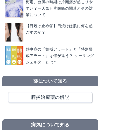
梅雨、台風の時期は片頭痛が起こりや
すい？ー天気と片頭痛の関連とその対
策について
【日焼け止め④】日焼けは肌に何を起
こすのか？
熱中症の「警戒アラート」と「特別警
戒アラート」は何が違う？ クーリング
シェルターとは？
薬について知る
膵炎治療薬の解説
病気について知る