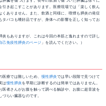
は膵臓を傷つけます。長年の飲酒で傷ついた膵臓は徐々に
を引き起こすことがあります。医療現場では「楽しく飲ん
なくありません。また、飲酒と同様に、喫煙も膵炎の発症
もタバコも嗜好品ですが、身体への影響を正しく知ってお
膵炎もありますが、これは今回の本筋と逸れますので詳し
自己免疫性膵炎のページ
」を読んでください。）
の医療では難しいため、
慢性膵炎
では早い段階で見つけて
実は
慢性膵炎
を早期に診断するのは簡単ではありません。
お医者さんがお腹を触って調べる触診や、お腹に超音波を
しづらい臓器なのです。