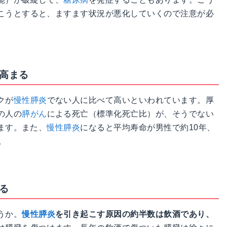
こうとすると、ますます状況が悪化していくので注意が必
が高まる
クが
慢性膵炎
でない人に比べて高いといわれています。厚
の人の
膵がん
による死亡（標準化死亡比）が、そうでない
ります。また、
慢性膵炎
になると平均寿命が男性で約10年、
。
る
うか。
慢性膵炎
を引き起こす原因の約半数は飲酒であり、