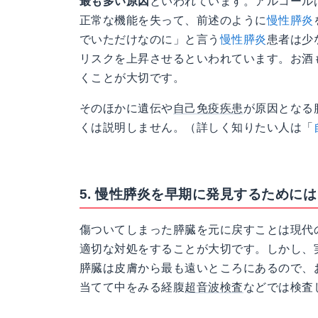
最も多い原因
といわれています。アルコール
正常な機能を失って、前述のように
慢性膵炎
でいただけなのに」と言う
慢性膵炎
患者は少
リスクを上昇させるといわれています。お酒
くことが大切です。
そのほかに遺伝や
自己免疫疾患
が原因となる
くは説明しません。（詳しく知りたい人は「
5. 慢性膵炎を早期に発見するためには
傷ついてしまった膵臓を元に戻すことは現代
適切な対処をすることが大切です。しかし、
膵臓は皮膚から最も遠いところにあるので、
当てて中をみる経腹
超音波検査
などでは検査