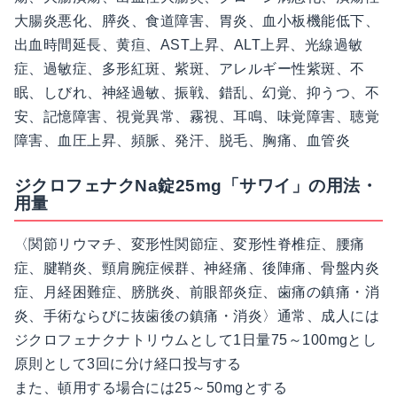
大腸炎悪化、膵炎、食道障害、胃炎、血小板機能低下、
出血時間延長、黄疸、AST上昇、ALT上昇、光線過敏
症、過敏症、多形紅斑、紫斑、アレルギー性紫斑、不
眠、しびれ、神経過敏、振戦、錯乱、幻覚、抑うつ、不
安、記憶障害、視覚異常、霧視、耳鳴、味覚障害、聴覚
障害、血圧上昇、頻脈、発汗、脱毛、胸痛、血管炎
ジクロフェナクNa錠25mg「サワイ」の用法・
用量
〈関節リウマチ、変形性関節症、変形性脊椎症、腰痛
症、腱鞘炎、頸肩腕症候群、神経痛、後陣痛、骨盤内炎
症、月経困難症、膀胱炎、前眼部炎症、歯痛の鎮痛・消
炎、手術ならびに抜歯後の鎮痛・消炎〉通常、成人には
ジクロフェナクナトリウムとして1日量75～100mgとし
原則として3回に分け経口投与する
また、頓用する場合には25～50mgとする