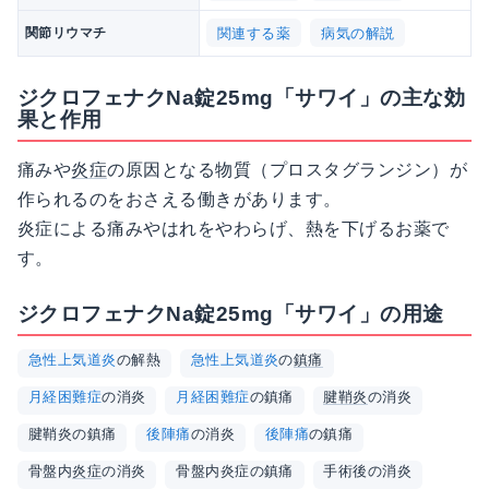
関連する薬
病気の解説
関節リウマチ
ジクロフェナクNa錠25mg「サワイ」の主な効
果と作用
痛みや
炎症
の原因となる物質（プロスタグランジン）が
作られるのをおさえる働きがあります。
炎症による痛みやはれをやわらげ、熱を下げるお薬で
す。
ジクロフェナクNa錠25mg「サワイ」の用途
急性上気道炎
の解熱
急性上気道炎
の
鎮痛
月経困難症
の消炎
月経困難症
の鎮痛
腱鞘炎
の消炎
腱鞘炎の鎮痛
後陣痛
の消炎
後陣痛
の鎮痛
骨盤内
炎症
の消炎
骨盤内炎症の鎮痛
手術後の消炎