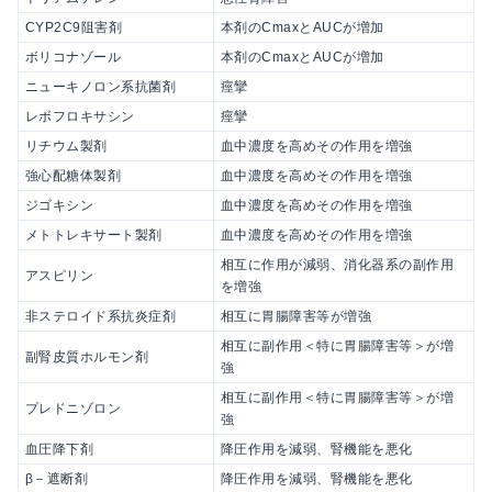
CYP2C9阻害剤
本剤のCmaxとAUCが増加
ボリコナゾール
本剤のCmaxとAUCが増加
ニューキノロン系抗菌剤
痙攣
レボフロキサシン
痙攣
リチウム製剤
血中濃度を高めその作用を増強
強心配糖体製剤
血中濃度を高めその作用を増強
ジゴキシン
血中濃度を高めその作用を増強
メトトレキサート製剤
血中濃度を高めその作用を増強
相互に作用が減弱、消化器系の副作用
アスピリン
を増強
非ステロイド系抗炎症剤
相互に胃腸障害等が増強
相互に副作用＜特に胃腸障害等＞が増
副腎皮質ホルモン剤
強
相互に副作用＜特に胃腸障害等＞が増
プレドニゾロン
強
血圧降下剤
降圧作用を減弱、腎機能を悪化
β－遮断剤
降圧作用を減弱、腎機能を悪化