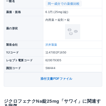
一般名
同一成分での薬価比較
薬価・規格
6.1円 (25mg1錠)
内用薬 > 錠剤 > 錠
薬の形状
製造会社
沢井製薬
YJコード
1147002F1650
レセプト電算コード
620079305
識別コード
SW444
添付文書PDFファイル
ジクロフェナクNa錠25mg「サワイ」に関連す
る病気