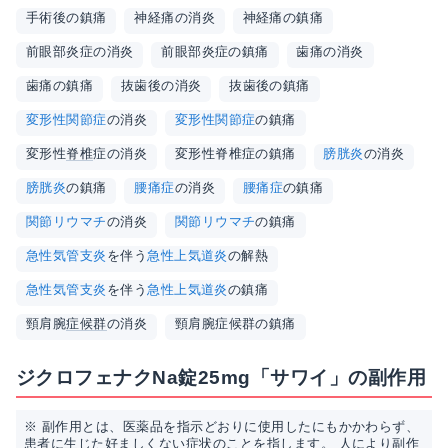
手術後の鎮痛
神経痛の消炎
神経痛の鎮痛
前眼部炎症の消炎
前眼部炎症の鎮痛
歯痛の消炎
歯痛の鎮痛
抜歯後の消炎
抜歯後の鎮痛
変形性関節症
の消炎
変形性関節症
の鎮痛
変形性
脊椎
症の消炎
変形性脊椎症の鎮痛
膀胱炎
の消炎
膀胱炎
の鎮痛
腰痛症
の消炎
腰痛症
の鎮痛
関節リウマチ
の消炎
関節リウマチ
の鎮痛
急性気管支炎
を伴う
急性上気道炎
の解熱
急性気管支炎
を伴う
急性上気道炎
の鎮痛
頸肩腕
症候群
の消炎
頸肩腕症候群の鎮痛
ジクロフェナクNa錠25mg「サワイ」の副作用
※ 副作用とは、医薬品を指示どおりに使用したにもかかわらず、
患者に生じた好ましくない症状のことを指します。 人により副作