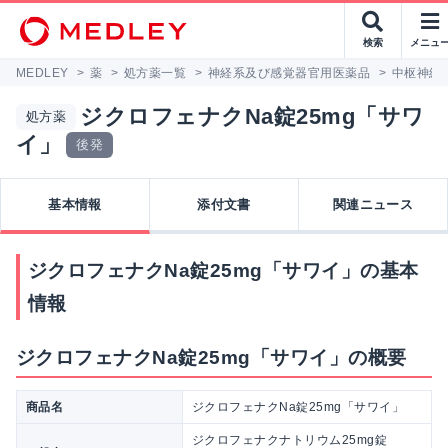
検索
メニュ
MEDLEY
>
薬
>
処方薬一覧
>
神経系及び感覚器官用医薬品
>
中枢神経
ジクロフェナクNa錠25mg「サワ
処方薬
イ」
後発
基本情報
添付文書
関連ニュース
ジクロフェナクNa錠25mg「サワイ」の基本
情報
ジクロフェナクNa錠25mg「サワイ」の概要
商品名
ジクロフェナクNa錠25mg「サワイ」
ジクロフェナクナトリウム25mg錠