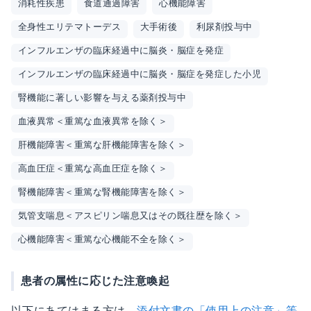
消耗性疾患
食道通過障害
心機能障害
全身性エリテマトーデス
大手術後
利尿剤投与中
インフルエンザの臨床経過中に脳炎・脳症を発症
インフルエンザの臨床経過中に脳炎・脳症を発症した小児
腎機能に著しい影響を与える薬剤投与中
血液異常＜重篤な血液異常を除く＞
肝機能障害＜重篤な肝機能障害を除く＞
高血圧症＜重篤な高血圧症を除く＞
腎機能障害＜重篤な腎機能障害を除く＞
気管支喘息＜アスピリン喘息又はその既往歴を除く＞
心機能障害＜重篤な心機能不全を除く＞
患者の属性に応じた注意喚起
以下にあてはまる方は、
添付文書の「使用上の注意」等