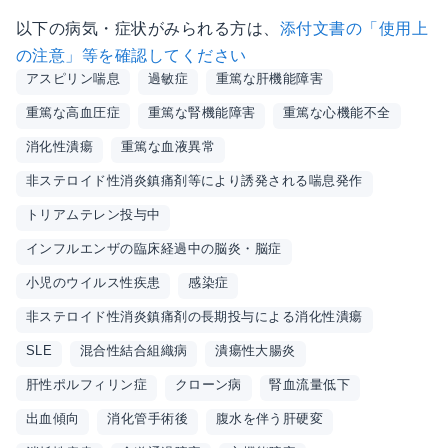
以下の病気・症状がみられる方は、
添付文書の「使用上
の注意」等を確認してください
アスピリン喘息
過敏症
重篤な肝機能障害
重篤な高血圧症
重篤な腎機能障害
重篤な心機能不全
消化性潰瘍
重篤な血液異常
非ステロイド性消炎鎮痛剤等により誘発される喘息発作
トリアムテレン投与中
インフルエンザの臨床経過中の脳炎・脳症
小児のウイルス性疾患
感染症
非ステロイド性消炎鎮痛剤の長期投与による消化性潰瘍
SLE
混合性結合組織病
潰瘍性大腸炎
肝性ポルフィリン症
クローン病
腎血流量低下
出血傾向
消化管手術後
腹水を伴う肝硬変