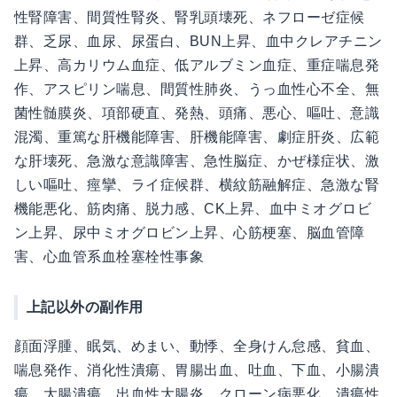
性腎障害、間質性腎炎、腎乳頭壊死、ネフローゼ症候
群、乏尿、血尿、尿蛋白、BUN上昇、血中クレアチニン
上昇、高カリウム血症、低アルブミン血症、重症喘息発
作、アスピリン喘息、間質性肺炎、うっ血性心不全、無
菌性髄膜炎、項部硬直、発熱、頭痛、悪心、嘔吐、意識
混濁、重篤な肝機能障害、肝機能障害、劇症肝炎、広範
な肝壊死、急激な意識障害、急性脳症、かぜ様症状、激
しい嘔吐、痙攣、ライ症候群、横紋筋融解症、急激な腎
機能悪化、筋肉痛、脱力感、CK上昇、血中ミオグロビ
ン上昇、尿中ミオグロビン上昇、心筋梗塞、脳血管障
害、心血管系血栓塞栓性事象
上記以外の副作用
顔面浮腫、眠気、めまい、動悸、全身けん怠感、貧血、
喘息発作、消化性潰瘍、胃腸出血、吐血、下血、小腸潰
瘍、大腸潰瘍、出血性大腸炎、クローン病悪化、潰瘍性