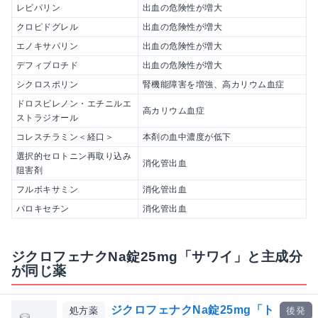
レビパリン
出血の危険性が増大
クロピドグレル
出血の危険性が増大
エノキサパリン
出血の危険性が増大
デフィブロチド
出血の危険性が増大
シクロスポリン
腎機能障害を増強、高カリウム血症
ドロスピレノン・エチニルエ
高カリウム血症
ストラジオール
コレスチラミン＜経口＞
本剤の血中濃度が低下
選択的セロトニン再取り込み
消化管出血
阻害剤
フルボキサミン
消化管出血
パロキセチン
消化管出血
ジクロフェナクNa錠25mg「サワイ」と主成分
が同じ薬
ジクロフェナクNa錠25mg「ト
処方薬
後発