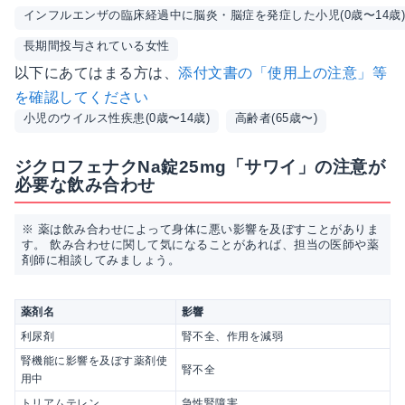
インフルエンザの臨床経過中に脳炎・脳症を発症した小児(0歳〜14歳
長期間投与されている女性
以下にあてはまる方は、
添付文書の「使用上の注意」等
を確認してください
小児のウイルス性疾患(0歳〜14歳)
高齢者(65歳〜)
ジクロフェナクNa錠25mg「サワイ」の注意が
必要な飲み合わせ
※ 薬は飲み合わせによって身体に悪い影響を及ぼすことがありま
す。 飲み合わせに関して気になることがあれば、担当の医師や薬
剤師に相談してみましょう。
薬剤名
影響
利尿剤
腎不全、作用を減弱
腎機能に影響を及ぼす薬剤使
腎不全
用中
トリアムテレン
急性腎障害