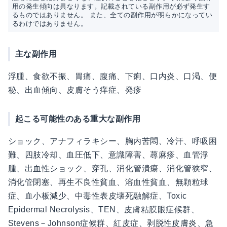
用の発生傾向は異なります。記載されている副作用が必ず発生す
るものではありません。 また、全ての副作用が明らかになってい
るわけではありません。
主な副作用
浮腫、食欲不振、胃痛、腹痛、下痢、口内炎、口渇、便
秘、出血傾向、皮膚そう痒症、発疹
起こる可能性のある重大な副作用
ショック、アナフィラキシー、胸内苦悶、冷汗、呼吸困
難、四肢冷却、血圧低下、意識障害、蕁麻疹、血管浮
腫、出血性ショック、穿孔、消化管潰瘍、消化管狭窄、
消化管閉塞、再生不良性貧血、溶血性貧血、無顆粒球
症、血小板減少、中毒性表皮壊死融解症、Toxic
Epidermal Necrolysis、TEN、皮膚粘膜眼症候群、
Stevens－Johnson症候群、紅皮症、剥脱性皮膚炎、急