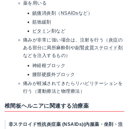
薬を用いる
鎮痛
消炎剤（
NSAIDs
など）
筋弛緩剤
ビタミン
剤など
痛みが非常に強い場合は、注射を行う（
炎症
の
ある部分に局所麻酔剤や
副腎皮質ステロイド剤
などを注入するもの）
神経根ブロック
腰部
硬膜
外ブロック
痛みが軽減されてきたらリハビリテーションを
行う（運動療法と物理療法）
椎間板ヘルニアに関連する治療薬
非ステロイド性抗炎症薬 (NSAIDs)(内服薬・坐剤・注