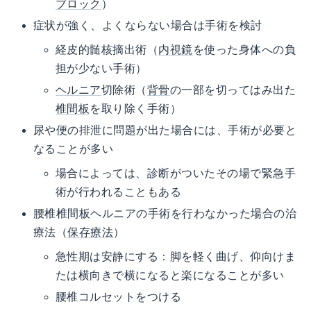
ブロック
）
症状が強く、よくならない場合は手術を検討
経皮的髄核摘出術（
内視鏡
を使った身体への負
担が少ない手術）
ヘルニア
切除術（
背骨
の一部を切ってはみ出た
椎間板
を取り除く手術）
尿や便の排泄に問題が出た場合には、手術が必要と
なることが多い
場合によっては、診断がついたその場で緊急手
術が行われることもある
腰椎椎間板ヘルニアの手術を行わなかった場合の治
療法（
保存療法
）
急性期は安静にする：脚を軽く曲げ、仰向けま
たは横向きで横になると楽になることが多い
腰椎コルセットをつける