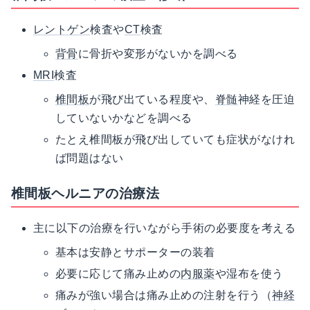
レントゲン
検査や
CT
検査
背骨
に骨折や変形がないかを調べる
MRI
検査
椎間板
が飛び出ている程度や、
脊髄
神経を圧迫
していないかなどを調べる
たとえ椎間板が飛び出していても症状がなけれ
ば問題はない
椎間板ヘルニアの治療法
主に以下の治療を行いながら手術の必要度を考える
基本は安静とサポーターの装着
必要に応じて痛み止めの
内服薬
や湿布を使う
痛みが強い場合は痛み止めの注射を行う（
神経