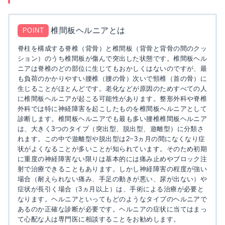
椎間板ヘルニアとは
POINT
脊柱を構成する脊椎（背骨）と椎間板（背骨と背骨の間のクッ
ション）のうち椎間板が傷んで突出した状態です。椎間板ヘル
ニアは脊椎のどの部位に生じてもおかしくはないのですが、最
も負荷のかかりやすい腰椎（腰の骨）次いで頸椎（首の骨）に
生じることがほとんどです。老化などが原因のためすべての人
に椎間板ヘルニアが起こる可能性があります。整形外科や脊椎
外科では特に神経障害を起こしたものを椎間板ヘルニアとして
診断します。椎間板ヘルニアでも最も多い腰椎椎間板ヘルニア
は、大きく3つのタイプ（突出型、脱出型、遊離型）に分類さ
れます。この中で遊離型や脱出型は2−3ヵ月の間になくなり症
状がよくなることが多いことが知られています。そのため初期
に重度の神経障害ない限りは基本的には痛み止めやブロック注
射で治療できることもあります。しかし神経障害の程度が強い
場合（耐えられない痛み、手足の動きが悪い、尿が出ない）や
症状が長引く場合（3ヵ月以上）は、手術による治療が必要と
なります。ヘルニアといってもどのようなタイプのヘルニアで
あるのか正確な診断が必要です。ヘルニアの症状に当てはまっ
て心配な人は専門医に相談することをお勧めします。