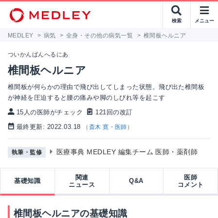
検索
メニュー
MEDLEY
>
病気
>
全身・その他の病気一覧
>
椎間板ヘルニア
ついかんばんへるにあ
椎間板ヘルニア
椎間板が何らかの理由で飛び出してしまった状態。飛び出た椎間板
が神経を圧迫すると腰の痛みや脚のしびれ等を起こす
15人の医師がチェック
121回の改訂
最終更新: 2022.03.18
（
斎木 寛・医師
）
医療事典 MEDLEY 編集チーム 医師・薬剤師
執筆・監修
関連
医師
基礎知識
Q&A
ニュース
コメント
椎間板ヘルニアの基礎知識