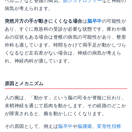
ヘルニア
など
脊髄
の病気、
筋ジストロフィー
など神経の
病気が考えられます。
突然片方の手が動きにくくなる場合
は
脳卒中
の可能性が
あり、すぐに救急科の受診が必要な状態です。痺れや痛
みの症状もある場合は
脊椎
の病気の可能性があり、整形
外科も適しています。時間をかけて両手足が動かしづら
くなるなど左右差がない場合は、神経の病気が考えら
れ、神経内科が適しています。
原因とメカニズム
人の腕は、「動かす」という脳の司令が脊髄に伝わり、
末梢神経を通じて筋肉を動かします。その経路のどこか
が障害されると、腕を動かしにくくなります。
その原因として、例えば
脳卒中
や
脳腫瘍
、
変形性頚椎