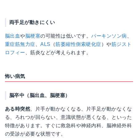
両手足が動きにくい
脳出血
や
脳梗塞
の可能性は低いです。
パーキンソン病
、
重症筋無力症
、
ALS
（
筋萎縮性側索硬化症
）や
筋ジスト
ロフィー
、筋炎などが考えられます。
怖い病気
脳卒中（脳出血、脳梗塞）
ある時突然
、片手が動かなくなる、片手足が動かなくな
る、ろれつが回らない、意識状態が悪くなる、といった
特徴があります。すぐに救急科や神経内科、脳神経外科
の受診が必要な状態です。