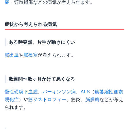
症
、頸髄損傷などの病気が考えられます。
症状から考えられる病気
ある時突然、片手が動きにくい
脳出血
や
脳梗塞
が考えられます。
数週間〜数ヶ月かけて悪くなる
慢性硬膜下血腫
、
パーキンソン病
、
ALS
（
筋萎縮性側索
硬化症
）や
筋ジストロフィー
、筋炎、
脳腫瘍
などが考え
られます。