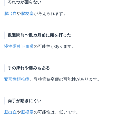
ろれつが回らない
脳出血
や
脳梗塞
が考えられます。
数週間前〜数カ月前に頭を打った
慢性硬膜下血腫
の可能性があります。
手の痺れや痛みもある
変形性頚椎症
、
脊柱管
狭窄症の可能性があります。
両手が動きにくい
脳出血
や
脳梗塞
の可能性は、低いです。