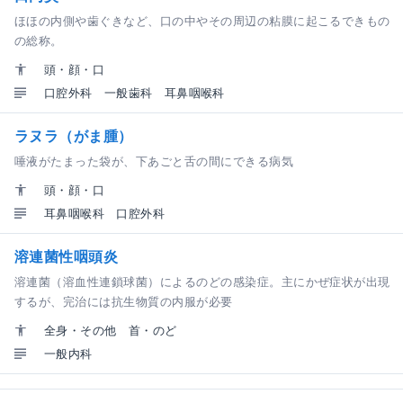
ほほの内側や歯ぐきなど、口の中やその周辺の粘膜に起こるできもの
の総称。
頭・顔・口
口腔外科
一般歯科
耳鼻咽喉科
ラヌラ（がま腫）
唾液がたまった袋が、下あごと舌の間にできる病気
頭・顔・口
耳鼻咽喉科
口腔外科
溶連菌性咽頭炎
溶連菌（溶血性連鎖球菌）によるのどの感染症。主にかぜ症状が出現
するが、完治には抗生物質の内服が必要
全身・その他
首・のど
一般内科