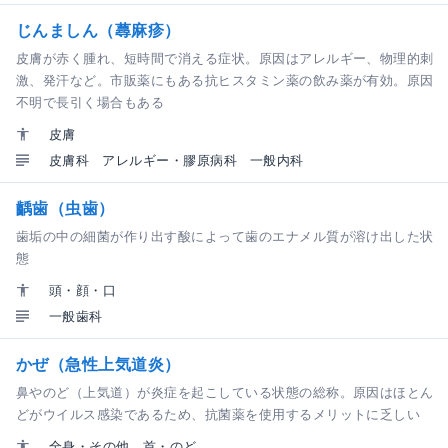
じんましん（蕁麻疹）
皮膚が赤く腫れ、短時間で消える症状。原因はアレルギー、物理的刺
激、発汗など。市販薬にもある抗ヒスタミン薬の飲み薬が有効。原因
不明で長引く場合もある
皮膚
皮膚科
アレルギー・膠原病科
一般内科
齲歯（虫歯）
歯垢の中の細菌が作り出す酸によって歯のエナメル質が溶け出した状
態
頭・顔・口
一般歯科
かぜ（急性上気道炎）
鼻やのど（上気道）が炎症を起こしている状態の総称。原因はほとん
どがウイルス感染であるため、抗菌薬を使用するメリットに乏しい
全身・その他
首・のど