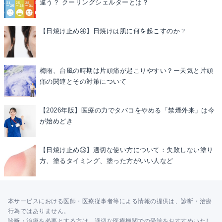
違う？ クーリングシェルターとは？
【日焼け止め④】日焼けは肌に何を起こすのか？
梅雨、台風の時期は片頭痛が起こりやすい？ー天気と片頭
痛の関連とその対策について
【2026年版】医療の力でタバコをやめる「禁煙外来」は今
が始めどき
【日焼け止め③】適切な使い方について：失敗しない塗り
方、塗るタイミング、塗った方がいい人など
本サービスにおける医師・医療従事者等による情報の提供は、診断・治療
行為ではありません。
診断・治療を必要とする方は、適切な医療機関での受診をおすすめいたし