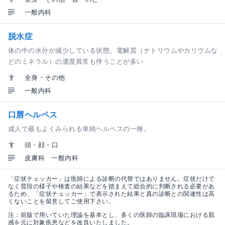
一般内科
脱水症
体の中の水分が減少している状態。電解質（ナトリウムやカリウムな
どのミネラル）の濃度異常も伴うことが多い
全身・その他
一般内科
口唇ヘルペス
成人で最もよくみられる単純ヘルペスの一種。
頭・顔・口
皮膚科
一般内科
「症状チェッカー」は医師による診断の代替ではありません。症状だけで
なく普段の様子や検査の結果などを踏まえて総合的に判断される必要があ
るため、「症状チェッカー」で表示された結果と真の診断との関連性は高
くないことを留意してご使用下さい。
注：前版で用いていた理論を基本とし、多くの医師の臨床現場における肌
感を元に対象疾患などを改良いたしました。