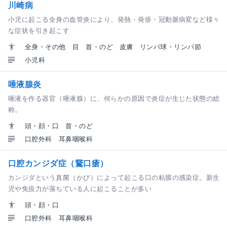
川崎病
小児に起こる全身の血管炎により、発熱・発疹・冠動脈病変など様々
な症状を引き起こす
全身・その他
目
首・のど
皮膚
リンパ球・リンパ節
小児科
唾液腺炎
唾液を作る器官（唾液腺）に、何らかの原因で炎症が生じた状態の総
称。
頭・顔・口
首・のど
口腔外科
耳鼻咽喉科
口腔カンジダ症（鵞口瘡）
カンジダという真菌（かび）によって起こる口の粘膜の感染症。新生
児や免疫力が落ちている人に起こることが多い
頭・顔・口
口腔外科
耳鼻咽喉科