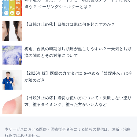
違う？ クーリングシェルターとは？
【日焼け止め④】日焼けは肌に何を起こすのか？
梅雨、台風の時期は片頭痛が起こりやすい？ー天気と片頭
痛の関連とその対策について
【2026年版】医療の力でタバコをやめる「禁煙外来」は今
が始めどき
【日焼け止め③】適切な使い方について：失敗しない塗り
方、塗るタイミング、塗った方がいい人など
本サービスにおける医師・医療従事者等による情報の提供は、診断・治療
行為ではありません。