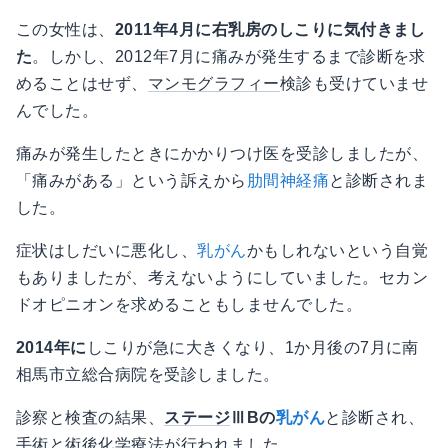
この女性は、
2011年4月に右乳房のしこりに気付きまし
た
。しかし、2012年7月に痛みが発生するまで診断を求
めることはせず、
マンモグラフィー
検診も受けていませ
んでした。
痛みが発生したときにかかりつけ医を受診しましたが、
「痛みがある」という訴えから
肋間神経痛
と診断されま
した。
症状はしだいに悪化し、
乳がん
かもしれないという自覚
もありましたが、考えないようにしていました。セカン
ドオピニオンを求めることもしませんでした。
2014年に
しこりが急に大きくなり、1か月後の7月に南
相馬市立総合病院を受診しました。
診察と検査の結果、
ステージ
ⅢBの
乳がん
と診断され、
手術と術後
化学療法
が行われました。