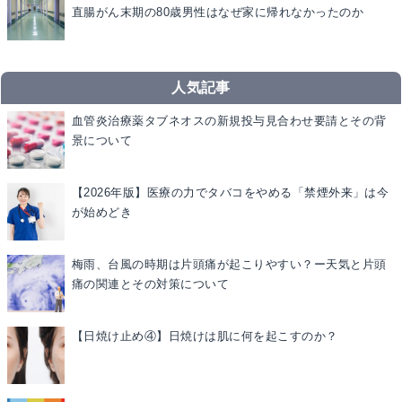
直腸がん末期の80歳男性はなぜ家に帰れなかったのか
人気記事
血管炎治療薬タブネオスの新規投与見合わせ要請とその背
景について
【2026年版】医療の力でタバコをやめる「禁煙外来」は今
が始めどき
梅雨、台風の時期は片頭痛が起こりやすい？ー天気と片頭
痛の関連とその対策について
【日焼け止め④】日焼けは肌に何を起こすのか？