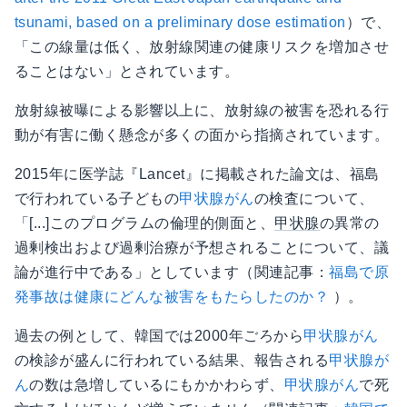
tsunami, based on a preliminary dose estimation
）で、
「この線量は低く、放射線関連の健康リスクを増加させ
ることはない」とされています。
放射線被曝による影響以上に、放射線の被害を恐れる行
動が有害に働く懸念が多くの面から指摘されています。
2015年に医学誌『Lancet』に掲載された論文は、福島
で行われている子どもの
甲状腺がん
の検査について、
「[...]このプログラムの倫理的側面と、
甲状腺
の異常の
過剰検出および過剰治療が予想されることについて、議
論が進行中である」としています（関連記事：
福島で原
発事故は健康にどんな被害をもたらしたのか？
）。
過去の例として、韓国では2000年ごろから
甲状腺がん
の検診が盛んに行われている結果、報告される
甲状腺が
ん
の数は急増しているにもかかわらず、
甲状腺がん
で死