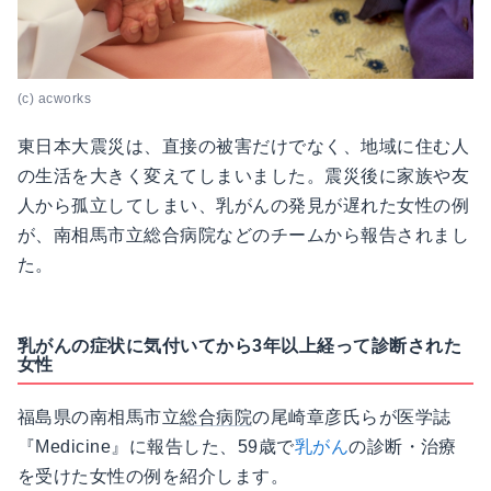
(c) acworks
東日本大震災は、直接の被害だけでなく、地域に住む人
の生活を大きく変えてしまいました。震災後に家族や友
人から孤立してしまい、乳がんの発見が遅れた女性の例
が、南相馬市立総合病院などのチームから報告されまし
た。
乳がんの症状に気付いてから3年以上経って診断された
女性
福島県の南相馬市立
総合病院
の尾崎章彦氏らが医学誌
『Medicine』に報告した、59歳で
乳がん
の診断・治療
を受けた女性の例を紹介します。