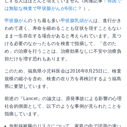
亡する人はほとんど増えていません（関連記事：
韓国で
は無駄な検査で甲状腺がんが6倍に？
）。
甲状腺がん
のうち最も多い
甲状腺乳頭がん
は、進行がき
わめて遅く、寿命を縮めることも症状を現すこともない
まま一生存在する場合があると考えられています。見つ
ける必要のなかったものを検査で指摘して、「念のた
め」の治療を行うことは、治療効果なしに不安や治療負
担だけを増す恐れもあります。
このため、福島県小児科医会は2016年8月25日に、検査
規模の縮小を含め、検査の在り方を再検討するよう福島
県に要望しています。
前述の『Lancet』の論文は、原発事故による影響の心理
社会的側面として、以下のような事例が見られたことを
指摘しています。
放射線被曝のリスクについて、家庭の中で認識の違い