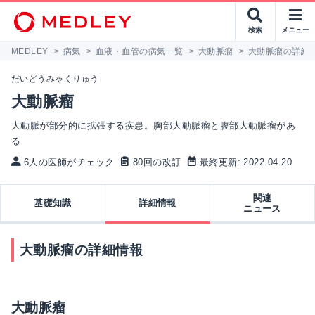
検索
メニュー
MEDLEY
>
病気
>
血液・血管の病気一覧
>
大動脈瘤
>
大動脈瘤の詳細
だいどうみゃくりゅう
大動脈瘤
大動脈が部分的に拡張する疾患。胸部大動脈瘤と腹部大動脈瘤があ
る
6人の医師がチェック
80回の改訂
最終更新: 2022.04.20
関連
基礎知識
詳細情報
ニュース
大動脈瘤の詳細情報
大動脈瘤