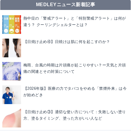
MEDLEYニュース新着記事
熱中症の「警戒アラート」と「特別警戒アラート」は何が
違う？ クーリングシェルターとは？
【日焼け止め④】日焼けは肌に何を起こすのか？
梅雨、台風の時期は片頭痛が起こりやすい？ー天気と片頭
痛の関連とその対策について
【2026年版】医療の力でタバコをやめる「禁煙外来」は今
が始めどき
【日焼け止め③】適切な使い方について：失敗しない塗り
方、塗るタイミング、塗った方がいい人など