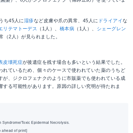
うち45人に
湿疹
など皮膚や爪の異常、45人に
ドライアイ
な
エリテマトーデス
（1人）、
橋本病
（1人）、
シェーグレン
常（2人）が見られました。
表皮壊死症
が後遺症を残す場合も多いという結果でした。
われているため、個々のケースで使われていた薬のうちど
すが、ジクロフェナクのように市販薬でも使われている成
響する可能性があります。原因の詳しい究明が待たれま
 Syndrome/Toxic Epidermal Necrolysis.
 ahead of print]