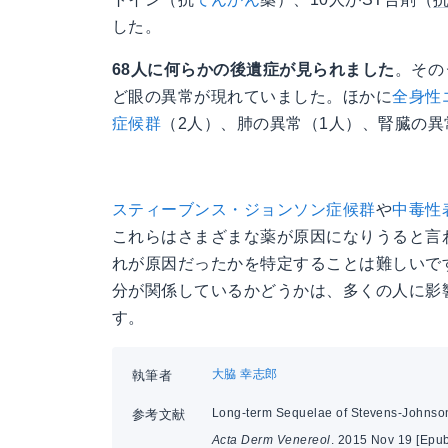
した。
68人に何らかの後遺症が見られました
。その
ど眼の異常が現れていました。ほかに
全身性
症候群
（2人）、肺の異常（1人）、腎臓の異
スティーブンス・ジョンソン症候群
や
中毒性
これらはさまざまな薬が原因になりうると言
れが原因だったかを特定することは難しいで
分が関係しているかどうかは、多くの人に影
す。
大脇 幸志郎
執筆者
Long-term Sequelae of Stevens-Johnson
参考文献
Acta Derm Venereol
. 2015 Nov 19 [Epub