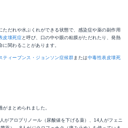
にただれや水ぶくれができる状態で、
感染症
や薬の副作用
表皮壊死症
と呼び、口の中や眼の粘膜がただれたり、発熱
命に関わることがあります。
スティーブンス・ジョンソン症候群
または
中毒性表皮壊死
過がまとめられました。
7人がアロプリノール（尿酸値を下げる薬）、14人がフェニ
抗菌薬
）、8人がジクロフェナク（痛み止め）を使っていま