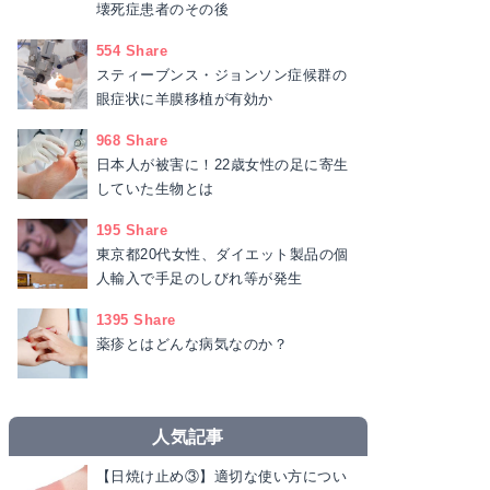
壊死症患者のその後
554 Share
スティーブンス・ジョンソン症候群の
眼症状に羊膜移植が有効か
968 Share
日本人が被害に！22歳女性の足に寄生
していた生物とは
195 Share
東京都20代女性、ダイエット製品の個
人輸入で手足のしびれ等が発生
1395 Share
薬疹とはどんな病気なのか？
人気記事
【日焼け止め③】適切な使い方につい