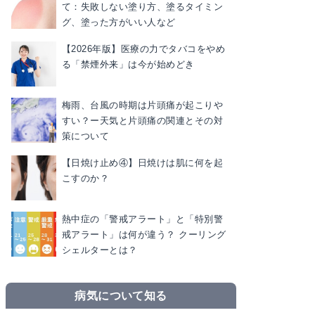
て：失敗しない塗り方、塗るタイミン
グ、塗った方がいい人など
【2026年版】医療の力でタバコをやめ
る「禁煙外来」は今が始めどき
梅雨、台風の時期は片頭痛が起こりや
すい？ー天気と片頭痛の関連とその対
策について
【日焼け止め④】日焼けは肌に何を起
こすのか？
熱中症の「警戒アラート」と「特別警
戒アラート」は何が違う？ クーリング
シェルターとは？
病気について知る