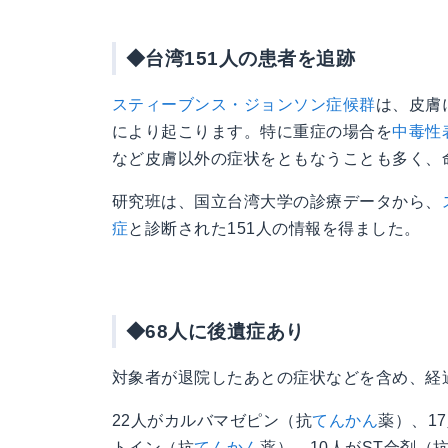
◆台湾151人の患者を追跡
スティーブンス・ジョンソン症候群
は、皮膚
により起こります。特に重症の場合を
中毒性
など皮膚以外の症状をともなうことも多く、
研究班は、国立台湾大学の診療データから、
症
と診断された151人の情報を得ました。
◆68人に後遺症あり
対象者が退院したあとの症状などを含め、経
22人がカルバマゼピン（抗
てんかん
薬）、1
トイン（抗
てんかん
薬）、10人がST合剤（