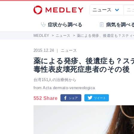
症状から調べる
病気を調べ
MEDLEY
>
ニュース
>
薬による発疹、後遺症も？スティ
2015.12.24 ｜ ニュース
薬による発疹、後遺症も？ス
毒性表皮壊死症患者のその後
台湾151人の治療例から
from Acta dermato-venereologica
552 Share