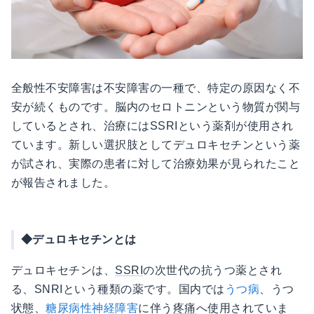
全般性不安障害は不安障害の一種で、特定の原因なく不
安が続くものです。脳内のセロトニンという物質が関与
しているとされ、治療にはSSRIという薬剤が使用され
ています。新しい選択肢としてデュロキセチンという薬
が試され、実際の患者に対して治療効果が見られたこと
が報告されました。
◆デュロキセチンとは
デュロキセチンは、
SSRI
の次世代の抗うつ薬とされ
る、SNRIという種類の薬です。国内では
うつ病
、うつ
状態、
糖尿病性神経障害
に伴う
疼痛
へ使用されていま