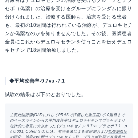
対象者はデュロキセチンの治療を受けるグループとプラ
セボ（偽薬）の治療を受けるグループにランダムに振り
分けられました。治療する医師も、治療を受ける患者
も、最初の10週間は行われている治療が、デュロキセチ
ンか偽薬なのかを知りませんでした。その後、医師患者
全員にこれからデュロキセチンを使うことを伝えデュロ
キセチンで18週間治療しました。
◆平均改善率-9.7vs -7.1
試験の結果は以下のとおりでした。
主要効能評価(GADに対してPRASで評価した重症度)で10週目まで
のベースラインからの平均改善率はデュロキセチンでプラセボより
統計的に
有意
に大きかった (デュロキセチン-9.7 vs プラセボ-7.1、p
≦ 0.001, Cohen's d: 0.5)。 有害事象による収縮期および
拡張期血圧
の変化、治療の中断はデュロキセチン群、プラセボ群間で有意差は