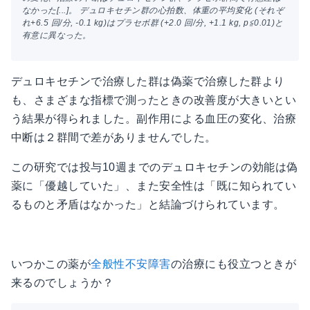
なかった[...]。 デュロキセチン群の心拍数、体重の平均変化 (それぞ
れ+6.5 回/分, -0.1 kg)はプラセボ群 (+2.0 回/分, +1.1 kg, p≦0.01)と
有意に異なった。
デュロキセチンで治療した群は偽薬で治療した群より
も、さまざまな指標で測ったときの改善度が大きいとい
う結果が得られました。副作用による血圧の変化、治療
中断は２群間で差がありませんでした。
この研究では投与10週までのデュロキセチンの効能は偽
薬に「優越していた」、また安全性は「既に知られてい
るものと矛盾はなかった」と結論づけられています。
いつかこの薬が
全般性不安障害
の治療にも役立つときが
来るのでしょうか？