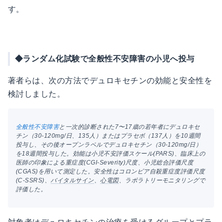
す。
◆ランダム化試験で全般性不安障害の小児へ投与
著者らは、次の方法でデュロキセチンの効能と安全性を
検討しました。
全般性不安障害
と一次的診断された7〜17歳の若年者にデュロキセ
チン（30-120mg/日、135人）またはプラセボ（137人）を10週間
投与し、その後オープンラベルでデュロキセチン（30-120mg/日）
を18週間投与した。効能は小児不安評価スケール(PARS)、臨床上の
医師の印象による重症度(CGI-Severity)尺度、小児総合評価尺度
(CGAS)を用いて測定した。安全性はコロンビア自殺重症度評価尺度
(C-SSRS)、
バイタルサイン
、
心電図
、ラボラトリーモニタリングで
評価した。