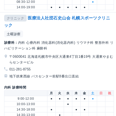
08:30-12:00
●
14:00-19:00
●
●
●
●
●
医療法人社団石史山会 札幌スポーツクリニ
クリニック
ック
土曜診察
診療科：
内科 心療内科 消化器科(消化器内科) リウマチ科 整形外科 リ
ハビリテーション科 麻酔科
〒0600041 北海道札幌市中央区大通東4丁目1番19号 大通東やまむ
らセンタービル
011-281-8755
地下鉄東西線 バスセンター前駅8番出口直結
内科 診療時間
月
火
水
木
金
土
日
祝
9:00-12:00
●
●
●
●
●
●
10:00-13:00
●
14:30-18:00
●
●
●
14:30-13:00
●