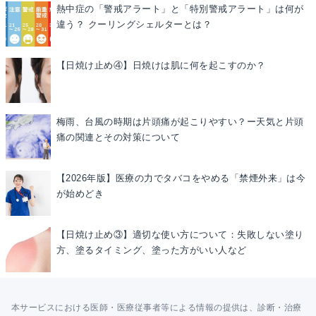
熱中症の「警戒アラート」と「特別警戒アラート」は何が
違う？ クーリングシェルターとは？
【日焼け止め④】日焼けは肌に何を起こすのか？
梅雨、台風の時期は片頭痛が起こりやすい？ー天気と片頭
痛の関連とその対策について
【2026年版】医療の力でタバコをやめる「禁煙外来」は今
が始めどき
【日焼け止め③】適切な使い方について：失敗しない塗り
方、塗るタイミング、塗った方がいい人など
本サービスにおける医師・医療従事者等による情報の提供は、診断・治療