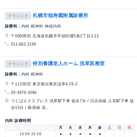
札幌市稲寿園附属診療所
クリニック
診療科：
内科 精神科 神経内科
〒0060835 北海道札幌市手稲区曙5条2丁目2-21
011-682-2160
特別養護老人ホーム 浅草医務室
クリニック
診療科：
内科 精神科
〒1110032 東京都台東区浅草4-26-2
03-3876-1094
つくばエクスプレス 浅草駅下車 徒歩7分 / 日比谷線 入谷駅下車 徒
歩15分 / 銀座線 浅...
内科 診療時間
月
火
水
木
金
土
日
祝
13:00-15:30
●
●
●
●
●