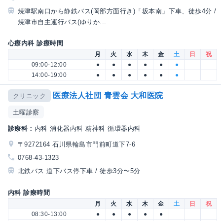
焼津駅南口から静鉄バス(岡部方面行き)「坂本南」下車、徒歩4分 /
焼津市自主運行バス(ゆりか...
心療内科 診療時間
月
火
水
木
金
土
日
祝
09:00-12:00
●
●
●
●
●
●
14:00-19:00
●
●
●
●
●
●
医療法人社団 青雲会 大和医院
クリニック
土曜診察
診療科：
内科 消化器内科 精神科 循環器内科
〒9272164 石川県輪島市門前町道下7-6
0768-43-1323
北鉄バス 道下バス停下車 / 徒歩3分〜5分
内科 診療時間
月
火
水
木
金
土
日
祝
08:30-13:00
●
●
●
●
●