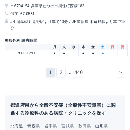
〒6794154 兵庫県たつの市揖保町西構182
0791-67-0531
JR山陽本線 竜野駅より車で10分 / JR姫新線 本竜野駅より車で15
分
整形外科 診療時間
月
火
水
木
金
土
日
祝
9:00-12:00
●
●
●
●
●
…
1
2
440
>
都道府県から全般不安症（全般性不安障害）に関
係する診療科のある病院・クリニックを探す
北海道
青森県
岩手県
宮城県
秋田県
山形県