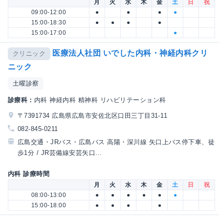
月
火
水
木
金
土
日
祝
09:00-12:00
●
●
●
●
15:00-18:30
●
●
●
●
15:00-17:00
●
医療法人社団 いでした内科・神経内科クリ
クリニック
ニック
土曜診察
診療科：
内科 神経内科 精神科 リハビリテーション科
〒7391734 広島県広島市安佐北区口田三丁目31-11
082-845-0211
広島交通・JRバス・広島バス 高陽・深川線 矢口上バス停下車、徒
歩1分 / JR芸備線安芸矢口...
内科 診療時間
月
火
水
木
金
土
日
祝
08:00-13:00
●
●
●
●
●
●
15:00-18:00
●
●
●
●