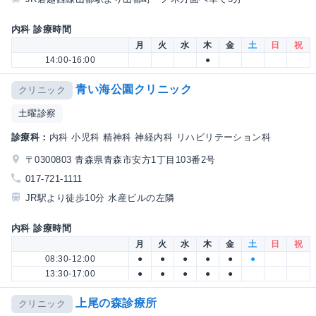
内科 診療時間
月
火
水
木
金
土
日
祝
14:00-16:00
●
青い海公園クリニック
クリニック
土曜診察
診療科：
内科 小児科 精神科 神経内科 リハビリテーション科
〒0300803 青森県青森市安方1丁目103番2号
017-721-1111
JR駅より徒歩10分 水産ビルの左隣
内科 診療時間
月
火
水
木
金
土
日
祝
08:30-12:00
●
●
●
●
●
●
13:30-17:00
●
●
●
●
●
上尾の森診療所
クリニック