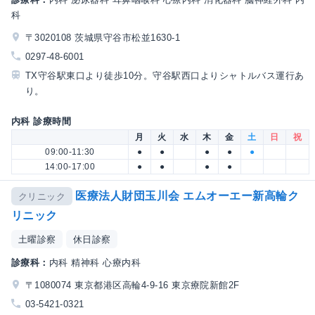
科
〒3020108 茨城県守谷市松並1630-1
0297-48-6001
TX守谷駅東口より徒歩10分。守谷駅西口よりシャトルバス運行あ
り。
内科 診療時間
月
火
水
木
金
土
日
祝
09:00-11:30
●
●
●
●
●
14:00-17:00
●
●
●
●
医療法人財団玉川会 エムオーエー新高輪ク
クリニック
リニック
土曜診察
休日診察
診療科：
内科 精神科 心療内科
〒1080074 東京都港区高輪4-9-16 東京療院新館2F
03-5421-0321