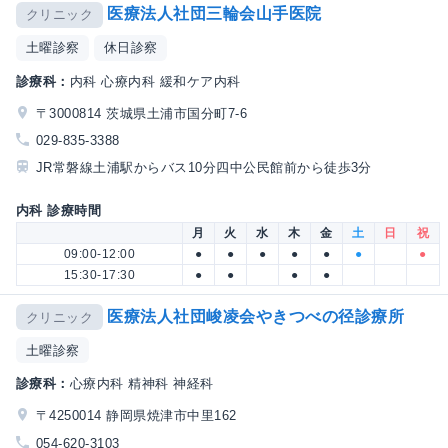
医療法人社団三輪会山手医院
クリニック
土曜診察
休日診察
診療科：
内科 心療内科 緩和ケア内科
〒3000814 茨城県土浦市国分町7-6
029-835-3388
JR常磐線土浦駅からバス10分四中公民館前から徒歩3分
内科 診療時間
月
火
水
木
金
土
日
祝
09:00-12:00
●
●
●
●
●
●
●
15:30-17:30
●
●
●
●
医療法人社団峻凌会やきつべの径診療所
クリニック
土曜診察
診療科：
心療内科 精神科 神経科
〒4250014 静岡県焼津市中里162
054-620-3103