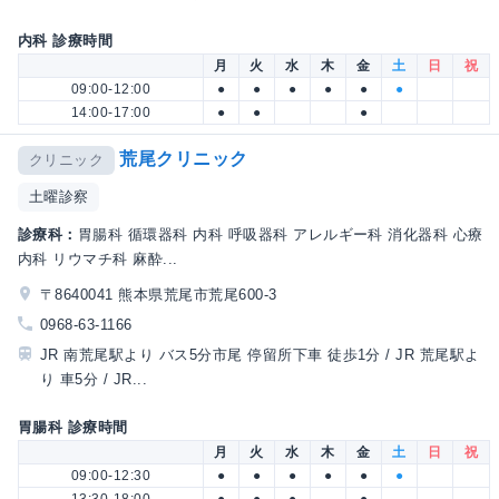
内科 診療時間
月
火
水
木
金
土
日
祝
09:00-12:00
●
●
●
●
●
●
14:00-17:00
●
●
●
荒尾クリニック
クリニック
土曜診察
診療科：
胃腸科 循環器科 内科 呼吸器科 アレルギー科 消化器科 心療
内科 リウマチ科 麻酔...
〒8640041 熊本県荒尾市荒尾600-3
0968-63-1166
JR 南荒尾駅より バス5分市尾 停留所下車 徒歩1分 / JR 荒尾駅よ
り 車5分 / JR...
胃腸科 診療時間
月
火
水
木
金
土
日
祝
09:00-12:30
●
●
●
●
●
●