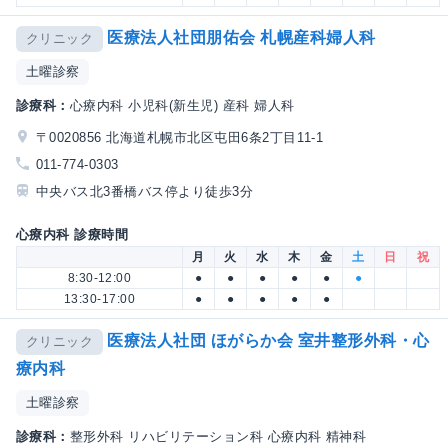
医療法人社団朋佑会 札幌産科婦人科
クリニック
土曜診察
診療科：
心療内科 小児科(新生児) 産科 婦人科
〒0020856 北海道札幌市北区屯田6条2丁目11-1
011-774-0303
中央バス北3番橋バス停より徒歩3分
心療内科 診療時間
月
火
水
木
金
土
日
祝
8:30-12:00
●
●
●
●
●
●
13:30-17:00
●
●
●
●
●
医療法人社団 ほがらか会 室井整形外科・心
クリニック
療内科
土曜診察
診療科：
整形外科 リハビリテーション科 心療内科 精神科