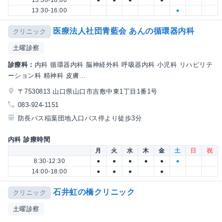
13:30-18:00
●
●
●
●
13:30-16:00
●
医療法人社団青藍会 あんの循環器内科
クリニック
土曜診察
診療科：
内科 循環器内科 脳神経外科 呼吸器内科 小児科 リハビリテ
ーション科 精神科 皮膚...
〒7530813 山口県山口市吉敷中東1丁目1番1号
083-924-1151
防長バス稲葉団地入口バス停より徒歩3分
内科 診療時間
月
火
水
木
金
土
日
祝
8:30-12:30
●
●
●
●
●
●
14:00-18:00
●
●
●
●
石井虹の橋クリニック
クリニック
土曜診察