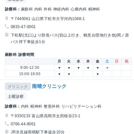
診療科：
麻酔科 内科 外科 神経内科 心療内科 精神科
〒7440061 山口県下松市大字河内1048-1
0833-47-0001
下松駅(北口)より防長バス(切山上行き、鶴見台団地行き他)岡ノ原
バス停下車徒歩1分
麻酔科 診療時間
月
火
水
木
金
土
日
祝
9:00-12:30
●
●
●
●
●
●
15:00-19:00
●
●
●
雨晴クリニック
クリニック
土曜診察
診療科：
内科 精神科 整形外科 リハビリテーション科
〒9330133 富山県高岡市太田桜谷23-1
0766-44-8061
JR氷見線雨晴駅下車徒歩10分