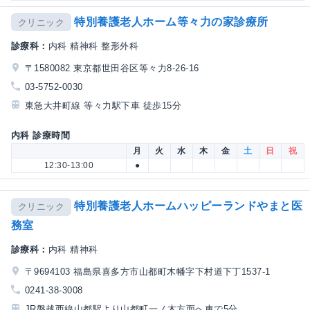
特別養護老人ホーム等々力の家診療所
クリニック
診療科：
内科 精神科 整形外科
〒1580082 東京都世田谷区等々力8-26-16
03-5752-0030
東急大井町線 等々力駅下車 徒歩15分
内科 診療時間
月
火
水
木
金
土
日
祝
12:30-13:00
●
特別養護老人ホームハッピーランドやまと医
クリニック
務室
診療科：
内科 精神科
〒9694103 福島県喜多方市山都町木幡字下村道下丁1537-1
0241-38-3008
JR磐越西線山都駅より山都町一ノ木方面へ車で5分