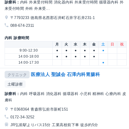
診療科：
内科 外来受付時間 消化器内科 外来受付時間 循環器内科 外
来受付時間 外科 外来受...
〒7793233 徳島県名西郡石井町石井字石井231-1
088-674-2311
内科 診療時間
月
火
水
木
金
土
日
祝
9:00-12:30
●
●
●
●
●
●
14:00-18:00
●
●
●
●
●
14:00-17:30
●
医療法人 聖誠会 石澤内科胃腸科
クリニック
土曜診察
診療科：
内科 呼吸器科 消化器科 循環器科 小児科 精神科 心療内科 皮
膚科
〒0368364 青森県弘前市新町151
0172-34-3252
JR弘前駅よりバス15分 工業高校前下車 徒歩約5分