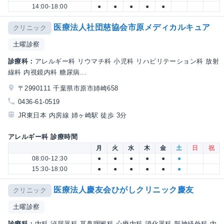
14:00-18:00
●
●
●
●
●
医療法人社団慈協会市原メディカルキュア
クリニック
土曜診察
診療科：
アレルギー科 リウマチ科 小児科 リハビリテーション科 放射
線科 内視鏡内科 糖尿病...
〒2990111 千葉県市原市姉崎658
0436-61-0519
JR東日本 内房線 姉ヶ崎駅 徒歩 3分
アレルギー科 診療時間
月
火
水
木
金
土
日
祝
08:00-12:30
●
●
●
●
●
●
15:30-18:00
●
●
●
●
●
●
医療法人慶友会ひがしクリニック慶友
クリニック
土曜診察
診療科：
内科 泌尿器科 耳鼻咽喉科 心療内科 消化器科 脳神経外科 内