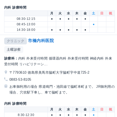
内科 診療時間
月
火
水
木
金
土
日
祝
08:30-12:15
●
●
●
●
●
08:45-13:00
●
14:30-18:00
●
●
●
●
●
市橋内科医院
クリニック
土曜診察
診療科：
内科 外来受付時間 循環器内科 外来受付時間 神経内科 外来
受付時間 リハビリテーシ...
〒7793610 徳島県美馬市脇町大字脇町字中道725-2
0883-53-8105
お車御利用の場合 県道鳴門・池田線で脇町本町まで。 JR御利用の
場合、穴吹駅下車し、車で脇町まで。
内科 診療時間
月
火
水
木
金
土
日
祝
8:30-12:30
●
●
●
●
●
●