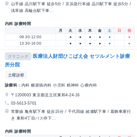
山手線 品川駅下車 徒歩5分 / 京浜急行本線 品川駅下車 徒歩5分 /
浅草線 高輪台駅下車...
内科 診療時間
月
火
水
木
金
土
日
祝
09:30-12:00
●
●
●
●
●
●
13:30-16:00
●
●
●
●
●
●
医療法人財団ひこばえ会 セツルメント診療
クリニック
所分院
土曜診察
診療科：
内科 糖尿病内科 小児科 精神科 心療内科
〒1200003 東京都足立区東和4-24-16
03-5613-5701
常磐線 亀有駅下車 徒歩15分 / 千代田線 綾瀬駅下車 / 葛飾車庫行
き 東和4丁目バス停下...
内科 診療時間