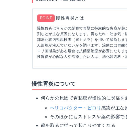
慢性胃炎とは
POINT
慢性胃炎は何らかの影響で胃壁に持続的な炎症が起
剤などが主な原因になります。胃もたれ・吐き気・
部消化管内視鏡検査（胃カメラ）を用いて診断しま
ん細胞が潜んでいないかを調べます。治療には胃酸
ロリ菌感染がある場合は抗菌薬治療が必要になりま
性胃炎が心配な人や治療したい人は、消化器内科・
慢性胃炎について
何らかの原因で胃粘膜が
慢性的
に
炎症
を
ヘリコバクター・ピロリ
感染が主な
そのほかにもストレスや薬の影響で
歳を取るに従って起こりやすくなる