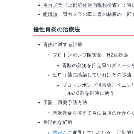
胃カメラ
（
上部消化管内視鏡検査
）：胃
組織診
：胃カメラの際に胃の粘膜の一部
慢性胃炎の治療法
胃炎に対する治療
プロトンポンプ阻害薬、H2遮断薬
胃酸の分泌を抑え胃のダメージ
ピロリ菌
に感染していればその除菌
プロトンポンプ阻害薬、ペニシ
ールの3剤を同時に使う
予防、再発予防方法
暴飲暴食を控えて胃に負担のかから
長期的な経過
胃がん
に進展していないか、定期的