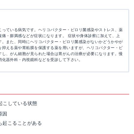
こっている病気です。ヘリコバクター・ピロリ菌感染やストレス、薬
腹痛・膨満感などが症状になります。 症状や身体診察に加えて、上
す。また、同時にヘリコバクター・ピロリ菌感染がないかどうかやが
を抑える薬や胃粘膜を保護する薬を用いますが、ヘリコバクター・ピ
すし、がん細胞が見られた場合は胃がんの治療が必要になります。慢
消化器外科・内視鏡科などを受診して下さい。
起こしている状態
原因
も起こることがある