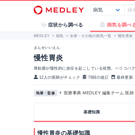
症状から調べる
病気を調べ
MEDLEY
>
病気
>
全身・その他の病気一覧
>
慢性胃炎
まんせいいえん
慢性胃炎
胃粘膜が慢性的に炎症を起こしている状態。ヘリコバ
12人の医師がチェック
79回の改訂
最終更新: 2
医療事典 MEDLEY 編集チーム 医
執筆・監修
基礎知識
慢性胃炎の基礎知識