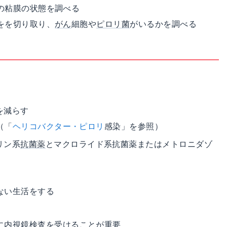
の粘膜の状態を調べる
をを切り取り、
がん
細胞や
ピロリ菌
がいるかを調べる
を減らす
（「
ヘリコバクター・ピロリ
感染」を参照）
リン系
抗菌薬
とマクロライド系抗菌薬またはメトロニダゾ
ない生活をする
に
内視鏡
検査を受けることが重要