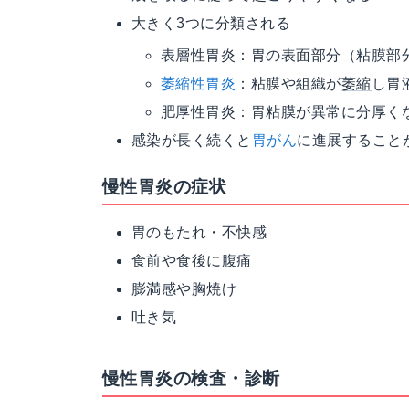
大きく3つに分類される
表層性胃炎：胃の表面部分（粘膜部
萎縮性胃炎
：粘膜や組織が
萎縮
し胃
肥厚性胃炎：胃粘膜が異常に分厚く
感染が長く続くと
胃がん
に進展すること
慢性胃炎の症状
胃のもたれ・不快感
食前や食後に腹痛
膨満感や胸焼け
吐き気
慢性胃炎の検査・診断