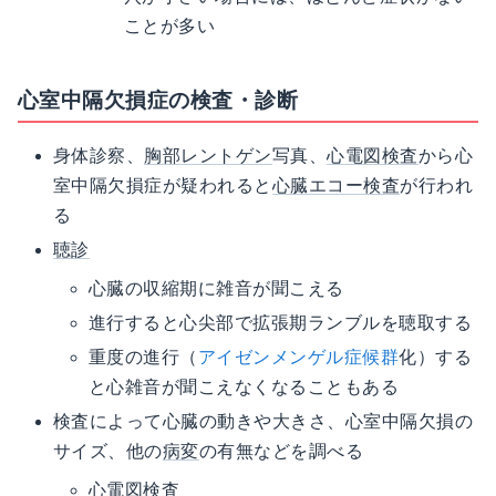
ことが多い
心室中隔欠損症の検査・診断
身体診察、
胸部レントゲン
写真、
心電図検査
から心
室中隔欠損症が疑われると
心臓エコー検査
が行われ
る
聴診
心臓の収縮期に雑音が聞こえる
進行すると心尖部で拡張期ランブルを聴取する
重度の進行（
アイゼンメンゲル症候群
化）する
と心雑音が聞こえなくなることもある
検査によって心臓の動きや大きさ、心室中隔欠損の
サイズ、他の
病変
の有無などを調べる
心電図検査