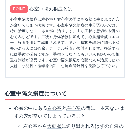
心室中隔欠損症とは
POINT
心室中隔欠損症は左心室と右心室の間にある壁に生まれつき穴
が空いてしまう病気です。心室中隔欠損症の半分弱の人では、
特に治療しなくても自然に治ります。主な症状は息切れや脚の
むくみなどです。症状や身体診察に加えて、心臓超音波（エコ
ー）検査を用いて診断されます。また、病状を詳細に調べる必
要がある人には心臓カテーテル検査が検討されます。根治する
には手術が必要ですが、手術をしなくてもいい人も多いので慎
重な判断が必要です。心室中隔欠損症が心配な人や治療したい
人は、小児科・循環器内科・心臓血管外科を受診して下さい。
心室中隔欠損症について
心臓の中にある
右心室
と
左心室
の間に、本来ないは
ずの穴が空いてしまっていること
左心室から
大動脈
に送り出されるはずの血液の