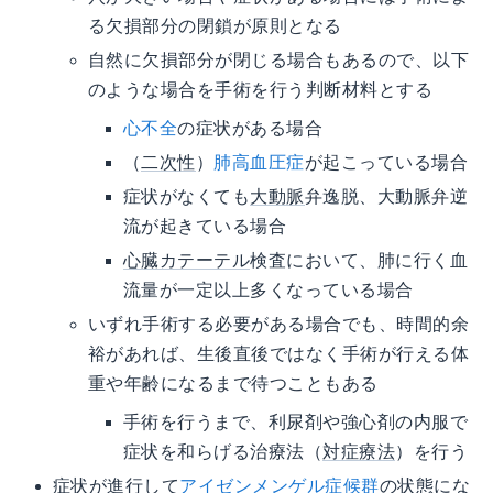
る欠損部分の閉鎖が原則となる
自然に欠損部分が閉じる場合もあるので、以下
のような場合を手術を行う判断材料とする
心不全
の症状がある場合
（
二次性
）
肺高血圧症
が起こっている場合
症状がなくても
大動脈
弁逸脱、大動脈弁逆
流が起きている場合
心臓カテーテル
検査において、肺に行く血
流量が一定以上多くなっている場合
いずれ手術する必要がある場合でも、時間的余
裕があれば、生後直後ではなく手術が行える体
重や年齢になるまで待つこともある
手術を行うまで、利尿剤や強心剤の内服で
症状を和らげる治療法（
対症療法
）を行う
症状が進行して
アイゼンメンゲル症候群
の状態にな