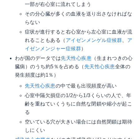
一部が右心室に流れてしまう
その分心臓が多くの血液を送り出さなければな
らない
症状が進行すると右心室から左心室に血液が流
れることもある（
アイゼンメンゲル症候群
、
ア
イゼンメンジャー症候群
）
わが国のデータでは
先天性心疾患
（生まれつきの心
臓病）のうち約5％を占める（
先天性心疾患
全体の
発生頻度は約1％）
先天性心疾患
の中で最も出現頻度が高い
心室中隔欠損症の1/2から1/3くらいの人で、年
齢を重ねていくうちに自然な閉鎖や縮小が起こ
る
空いている穴が大きい場合には自然閉鎖は期待
しにくい