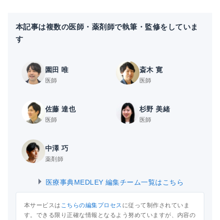
本記事は複数の医師・薬剤師で執筆・監修をしていま
す
園田 唯
斎木 寛
医師
医師
佐藤 達也
杉野 美緒
医師
医師
中澤 巧
薬剤師
医療事典MEDLEY 編集チーム一覧はこちら
本サービスは
こちらの編集プロセス
に従って制作されていま
す。できる限り正確な情報となるよう努めていますが、内容の