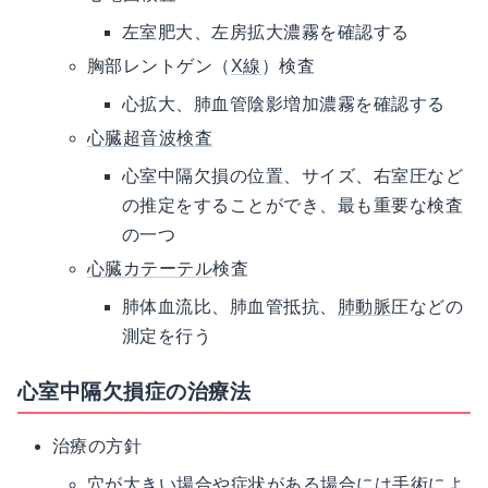
左室肥大、左房拡大濃霧を確認する
胸部レントゲン（
X線
）検査
心拡大、肺血管陰影増加濃霧を確認する
心臓超音波検査
心室中隔欠損の位置、サイズ、右室圧など
の推定をすることができ、最も重要な検査
の一つ
心臓カテーテル
検査
肺体血流比、肺血管抵抗、
肺動脈
圧などの
測定を行う
心室中隔欠損症の治療法
治療の方針
穴が大きい場合や症状がある場合には手術によ