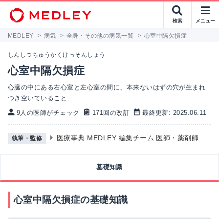
検索
メニュー
MEDLEY
>
病気
>
全身・その他の病気一覧
>
心室中隔欠損症
しんしつちゅうかくけっそんしょう
心室中隔欠損症
心臓の中にある右心室と左心室の間に、本来ないはずの穴が生まれ
つき空いていること
9人の医師がチェック
171回の改訂
最終更新: 2025.06.11
医療事典 MEDLEY 編集チーム 医師・薬剤師
執筆・監修
基礎知識
心室中隔欠損症の基礎知識