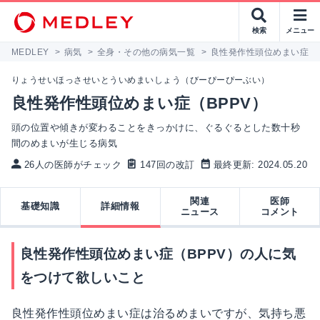
検索
メニュー
MEDLEY
>
病気
>
全身・その他の病気一覧
>
良性発作性頭位めまい症（B
りょうせいほっさせいとういめまいしょう（びーぴーぴーぶい）
良性発作性頭位めまい症（BPPV）
頭の位置や傾きが変わることをきっかけに、ぐるぐるとした数十秒
間のめまいが生じる病気
26人の医師がチェック
147回の改訂
最終更新: 2024.05.20
関連
医師
基礎知識
詳細情報
ニュース
コメント
良性発作性頭位めまい症（BPPV）の人に気
をつけて欲しいこと
良性発作性頭位めまい症は治るめまいですが、気持ち悪