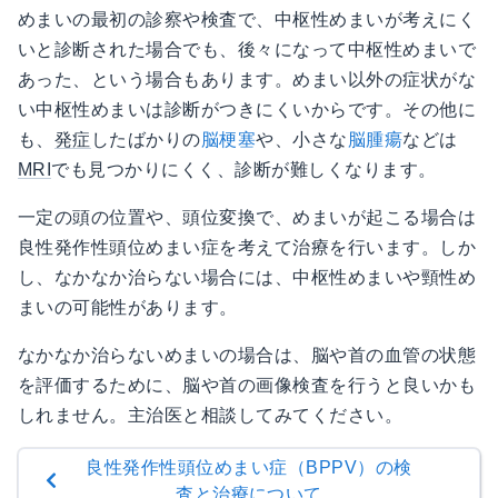
めまいの最初の診察や検査で、中枢性めまいが考えにく
いと診断された場合でも、後々になって中枢性めまいで
あった、という場合もあります。めまい以外の症状がな
い中枢性めまいは診断がつきにくいからです。その他に
も、
発症
したばかりの
脳梗塞
や、小さな
脳腫瘍
などは
MRI
でも見つかりにくく、診断が難しくなります。
一定の頭の位置や、頭位変換で、めまいが起こる場合は
良性発作性頭位めまい症を考えて治療を行います。しか
し、なかなか治らない場合には、中枢性めまいや頸性め
まいの可能性があります。
なかなか治らないめまいの場合は、脳や首の血管の状態
を評価するために、脳や首の画像検査を行うと良いかも
しれません。主治医と相談してみてください。
良性発作性頭位めまい症（BPPV）の検
査と治療について