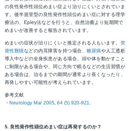
の良性発作性頭位めまい症より治りにくいとされていま
す。後半規管型の良性発作性頭位めまい症に対する理学
療法の、Epley法などを行うと、自然治癒より短期間で
めまいが改善すると報告されています。
めまいの症状が治りにくいと推定される人もいます。
突
発性難聴
などの
内耳
障害を持つ場合、
糖尿病
や人工
透析
導入中などの全身疾患がある場合、頭や体を動かすこと
に制限がある場合や、同じ方向で眠るなどの生活習慣が
ある場合は、治るまでの期間が通常より長くなったり、
再発しやすい可能性が考えられています。
参考文献
・
Neurology Mar 2005, 64 (5) 920-921
.
5. 良性発作性頭位めまい症は再発するのか？