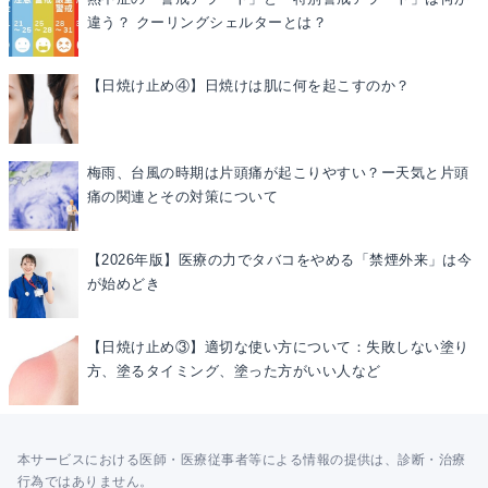
違う？ クーリングシェルターとは？
【日焼け止め④】日焼けは肌に何を起こすのか？
梅雨、台風の時期は片頭痛が起こりやすい？ー天気と片頭
痛の関連とその対策について
【2026年版】医療の力でタバコをやめる「禁煙外来」は今
が始めどき
【日焼け止め③】適切な使い方について：失敗しない塗り
方、塗るタイミング、塗った方がいい人など
本サービスにおける医師・医療従事者等による情報の提供は、診断・治療
行為ではありません。