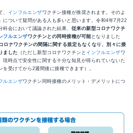
て、
インフルエンザ
ワクチン接種が推奨されます。そのよ
」について疑問がある人も多いと思います。令和4年7月22
分科会において議論された結果、
従来の新型コロナワクチ
ンフルエンザ
ワクチンとの同時接種が可能
となりました
コロナワクチンの間隔に関する規定もなくなり、別々に接
りました
（ただし新型コロナワクチンと
インフルエンザ
ワ
、現時点で安全性に関する十分な知見が得られていないた
ンを受けてから2週間後に接種できます）。
フルエンザ
ワクチン同時接種のメリット・デメリットにつ