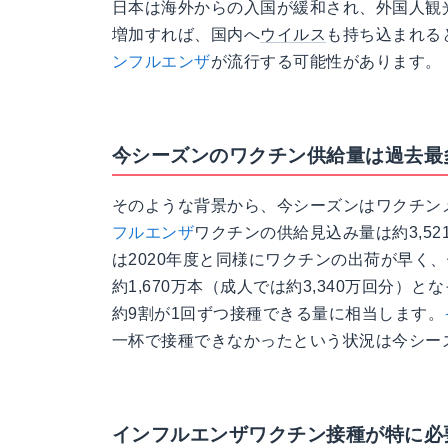
日本は海外からの入国が緩和され、外国人観
増加すれば、国内へ
ウイルス
も持ち込まれる
ンフルエンザ
が流行する可能性があります。
今シーズンのワクチン供給量は過去最
そのような背景から、今シーズンはワクチン
フルエンザ
ワクチンの供給見込み量は約3,52
は2020年度と同様にワクチンの出荷が早く
約1,670万本（成人では約3,340万回分）と
約9割が1回ずつ接種できる量に相当します。
一杯で接種できなかったという状況は今シー
インフルエンザワクチン接種が特に必