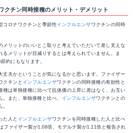
ワクチン同時接種のメリット・デメリット
型コロナワクチンと季節性
インフルエンザ
ワクチンの同時
のメリットのいいとこ取りと考えていただいて差し支えな
れるメリットが目減りするとは考えられていません。ま
の節約にもなります。
大丈夫かということが気になるかと思います。ファイザー
ワクチンと
インフルエンザ
ワクチンの同時接種の有効性と
時接種は単独接種に比べて
抗体
価の上昇に差はなく、お互い
ん。また、単独接種と比べ、
インフルエンザ
ワクチンとの
ん。
った人と
インフルエンザ
ワクチンを同時接種した人と比べ
ファイザー製が1.08倍、モデルナ製が1.11倍と報告され