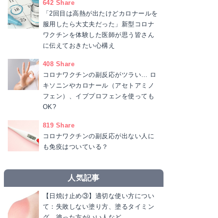
642 Share
「2回目は高熱が出たけどカロナールを
服用したら大丈夫だった」新型コロナ
ワクチンを体験した医師が思う皆さん
に伝えておきたい心構え
408 Share
コロナワクチンの副反応がツラい… ロ
キソニンやカロナール（アセトアミノ
フェン）、イブプロフェンを使っても
OK?
819 Share
​​コロナワクチンの副反応が出ない人に
も免疫はついている？
人気記事
【日焼け止め③】適切な使い方につい
て：失敗しない塗り方、塗るタイミン
グ、塗った方がいい人など