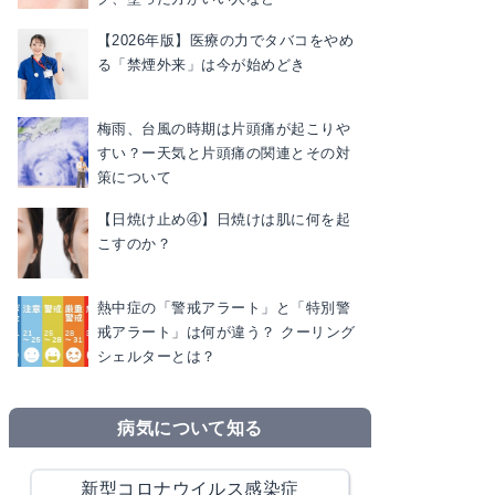
【2026年版】医療の力でタバコをやめ
る「禁煙外来」は今が始めどき
梅雨、台風の時期は片頭痛が起こりや
すい？ー天気と片頭痛の関連とその対
策について
【日焼け止め④】日焼けは肌に何を起
こすのか？
熱中症の「警戒アラート」と「特別警
戒アラート」は何が違う？ クーリング
シェルターとは？
病気について知る
新型コロナウイルス感染症