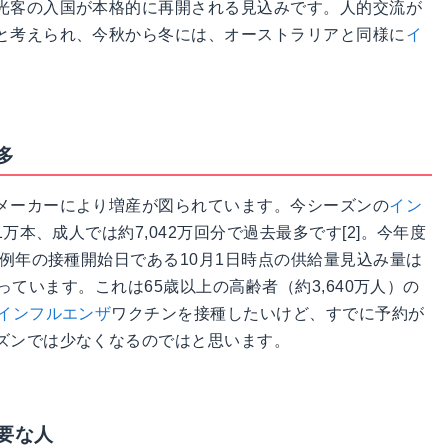
光客の入国が本格的に再開される見込みです。人的交流が
と考えられ、今秋から冬には、オーストラリアと同様に
イ
多
メーカーにより増産が図られています。今シーズンの
イン
1万本、成人では約7,042万回分で過去最多です[2]。今年度
、例年の接種開始日である10月1日時点の供給量見込み量は
なっています。これは65歳以上の高齢者（約3,640万人）の
インフルエンザ
ワクチンを接種したいけど、すでに予約が
ズンでは少なくなるのではと思います。
要な人