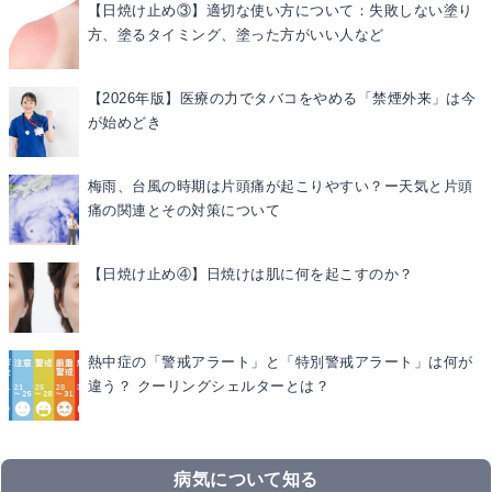
【日焼け止め③】適切な使い方について：失敗しない塗り
方、塗るタイミング、塗った方がいい人など
【2026年版】医療の力でタバコをやめる「禁煙外来」は今
が始めどき
梅雨、台風の時期は片頭痛が起こりやすい？ー天気と片頭
痛の関連とその対策について
【日焼け止め④】日焼けは肌に何を起こすのか？
熱中症の「警戒アラート」と「特別警戒アラート」は何が
違う？ クーリングシェルターとは？
病気について知る