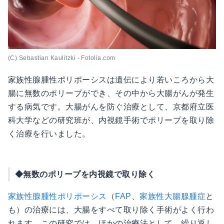
(C) Sebastian Kaulitzki - Fotolia.com
家族性腺腫性ポリポーシスは遺伝により若いころから大
腸に無数のポリープができ、その中から大腸がんが発生
する病気です。大腸がんを防ぐ治療として、京都府立医
科大学などの研究班が、内視鏡手術でポリープを取り除
く治療を行いました。
◆無数のポリープを内視鏡で取り除く
家族性腺腫性ポリポーシス
（
FAP
、
家族性大腸腺腫症
と
も）の治療には、大腸をすべて取り除く手術がよく行わ
れます。この研究では、ほかの治療法として、繰り返し