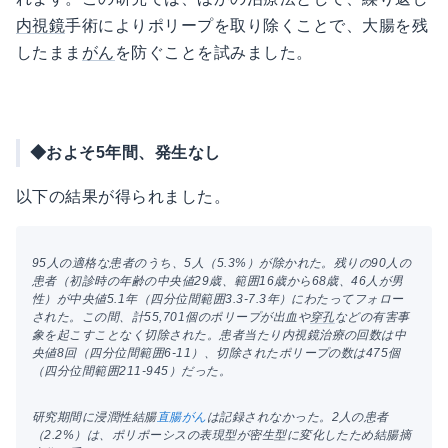
内視鏡
手術によりポリープを取り除くことで、大腸を残
したまま
がん
を防ぐことを試みました。
◆およそ5年間、発生なし
以下の結果が得られました。
95人の適格な患者のうち、5人（5.3%）が除かれた。残りの90人の
患者（初診時の年齢の中央値29歳、範囲16歳から68歳、46人が男
性）が中央値5.1年（四分位間範囲3.3-7.3年）にわたってフォロー
された。この間、計55,701個のポリープが出血や
穿孔
などの有害事
象を起こすことなく切除された。患者当たり内視鏡治療の回数は中
央値8回（四分位間範囲6-11）、切除されたポリープの数は475個
（四分位間範囲211-945）だった。
研究期間に浸潤性結腸
直腸がん
は記録されなかった。2人の患者
（2.2%）は、ポリポーシスの表現型が密生型に変化したため結腸摘