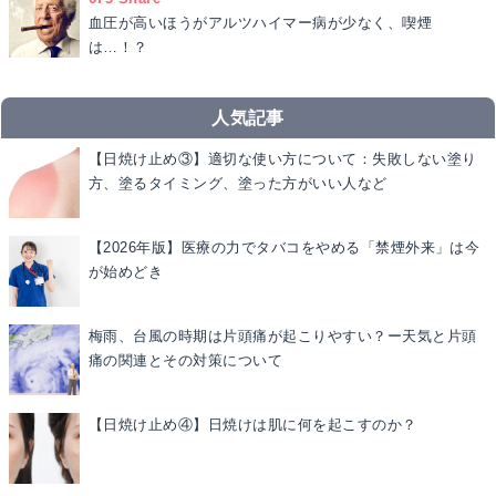
血圧が高いほうがアルツハイマー病が少なく、喫煙
は…！？
人気記事
【日焼け止め③】適切な使い方について：失敗しない塗り
方、塗るタイミング、塗った方がいい人など
【2026年版】医療の力でタバコをやめる「禁煙外来」は今
が始めどき
梅雨、台風の時期は片頭痛が起こりやすい？ー天気と片頭
痛の関連とその対策について
【日焼け止め④】日焼けは肌に何を起こすのか？