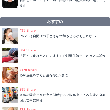
騒音とアルツハイマー病の関係？脳の物質濃度に起こった
変化
おすすめ
435 Share
PM2.5は自閉症の子どもを増加させるかもしれない
684 Share
「近くに倒れた人がいます」心肺蘇生法ができる人に通知
2470 Share
心肺蘇生をすると生存率は2倍に
285 Share
道路の騒音が死亡率と関係する？脳卒中による入院と全死
因死亡率に関連
673 Share