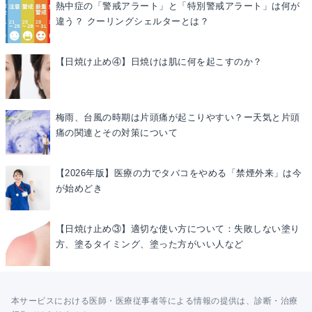
熱中症の「警戒アラート」と「特別警戒アラート」は何が
違う？ クーリングシェルターとは？
【日焼け止め④】日焼けは肌に何を起こすのか？
梅雨、台風の時期は片頭痛が起こりやすい？ー天気と片頭
痛の関連とその対策について
【2026年版】医療の力でタバコをやめる「禁煙外来」は今
が始めどき
【日焼け止め③】適切な使い方について：失敗しない塗り
方、塗るタイミング、塗った方がいい人など
本サービスにおける医師・医療従事者等による情報の提供は、診断・治療