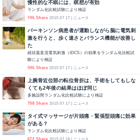
慢性的な不眠には、瞑想が有効
ランダム化比較試験により検証
746 Share
2015.07.17 | ニュース
パーキンソン病患者が運動しながら脳に電気刺
激を行うと、歩く速さとバランス機能が改善し
た
経頭蓋直流電気刺激（tDCS）の効果をランダム化比較試
験により検証
546 Share
2015.07.17 | ニュース
上腕骨近位部の転位骨折は、手術をしてもしな
くても2年後の結果はほぼ同じ
多施設間ランダム化比較試験により検証
708 Share
2015.07.17 | ニュース
タイ式マッサージが片頭痛・緊張型頭痛に効果
がある？
ランダム化比較試験により検証
672 Share
2015.07.16 | ニュース