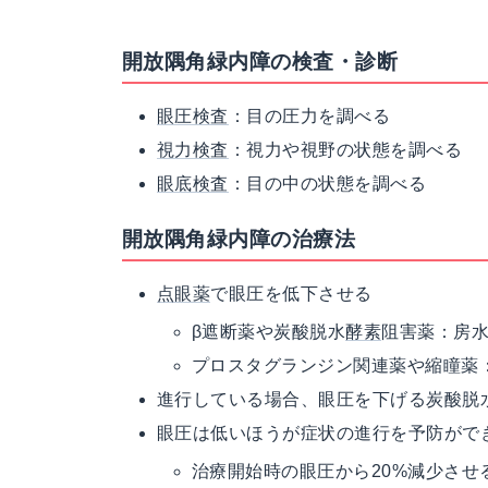
開放隅角緑内障の検査・診断
眼圧検査
：目の圧力を調べる
視力検査
：視力や視野の状態を調べる
眼底検査
：目の中の状態を調べる
開放隅角緑内障の治療法
点眼薬
で眼圧を低下させる
β遮断薬や炭酸脱水
酵素
阻害薬：房
プロスタグランジン関連薬や縮瞳薬
進行している場合、眼圧を下げる炭酸脱
眼圧は低いほうが症状の進行を予防がで
治療開始時の眼圧から20%減少さ