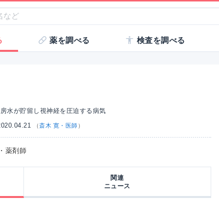
る
薬を調べる
検査を調べる
に房水が貯留し視神経を圧迫する病気
20.04.21
（
斎木 寛・医師
）
師・薬剤師
関連
ニュース