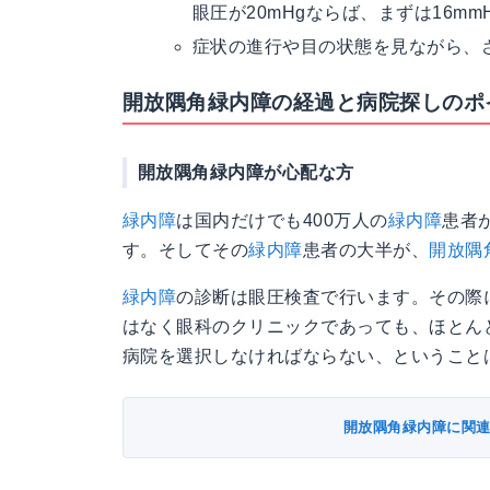
眼圧が20mHgならば、まずは16m
症状の進行や目の状態を見ながら、
開放隅角緑内障の経過と病院探しのポ
開放隅角緑内障が心配な方
緑内障
は国内だけでも400万人の
緑内障
患者
す。そしてその
緑内障
患者の大半が、
開放隅
緑内障
の診断は眼圧検査で行います。その際
はなく眼科のクリニックであっても、ほとん
病院を選択しなければならない、ということ
開放隅角緑内障に関