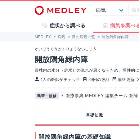
症状から調べる
病気を調べ
MEDLEY
>
病気
>
目の病気一覧
>
開放隅角緑内障
かいほうぐうかくりょくないしょう
開放隅角緑内障
眼球内の水分（房水）の流れが悪くなるため、慢性的
4人の医師がチェック
89回の改訂
最終更新: 20
医療事典 MEDLEY 編集チーム 医
執筆・監修
基礎知識
開放隅角緑内障の基礎知識