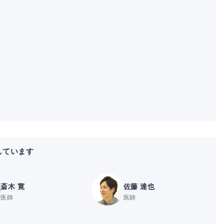
しています
斎木 寛
佐藤 達也
医師
医師