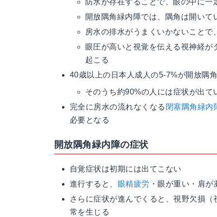
防水が存在することで、眼の中に一
開放隅角緑内障では、隅角は開いて
房水の排水がうまくいかないことで
眼圧が高いと視覚を伝える視神経が
起こる
40歳以上の日本人成人の5-7%が開放
そのうち約90%の人には症状が出
完全に房水の流れなくなる
閉塞隅角緑内
必要となる
開放隅角緑内障の症状
自覚症状は初期には出てこない
進行すると、
眼精疲労
・眼が重い・肩が
さらに症状が進んでくると、視野欠損（
常を生じる