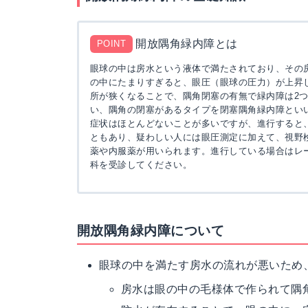
開放隅角緑内障とは
POINT
眼球の中は房水という液体で満たされており、その
の中にたまりすぎると、眼圧（眼球の圧力）が上昇し
所が狭くなることで、隅角閉塞の有無で緑内障は2
い、隅角の閉塞があるタイプを閉塞隅角緑内障とい
症状はほとんどないことが多いですが、進行すると
ともあり、疑わしい人には眼圧測定に加えて、視野
薬や内服薬が用いられます。進行している場合はレ
科を受診してください。
開放隅角緑内障について
眼球の中を満たす房水の流れが悪いため
房水は眼の中の毛様体で作られて隅