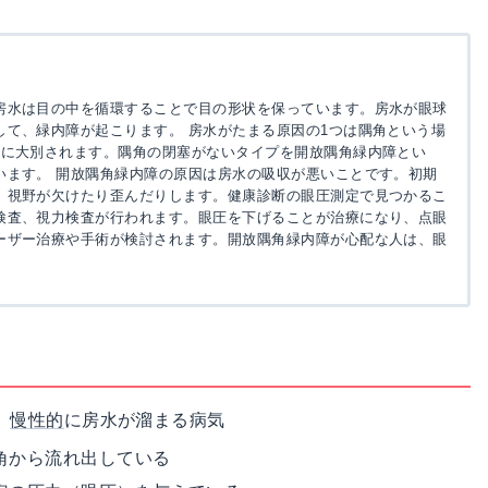
房水は目の中を循環することで目の形状を保っています。房水が眼球
て、緑内障が起こります。 房水がたまる原因の1つは隅角という場
つに大別されます。隅角の閉塞がないタイプを開放隅角緑内障とい
います。 開放隅角緑内障の原因は房水の吸収が悪いことです。初期
、視野が欠けたり歪んだりします。健康診断の眼圧測定で見つかるこ
検査、視力検査が行われます。眼圧を下げることが治療になり、点眼
ーザー治療や手術が検討されます。開放隅角緑内障が心配な人は、眼
、
慢性的
に房水が溜まる病気
角から流れ出している