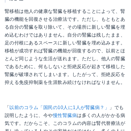
腎移植は他人の健康な腎臓を移植することによって、腎
臓の機能を回復させる治療法です。ただし、もともとあ
る自分の腎臓を取り除いて、その場所に新しい腎臓を埋
め込むわけではありません。自分の腎臓は残したまま、
足の付根にあるスペースに新しい腎臓を埋め込みます。
移植が成功すれば腎臓の機能が回復するので、以前とほ
とんど同じような生活が送れます。ただし、他人の腎臓
であるために、何もしないと拒絶反応が起きて移植した
腎臓が破壊されてしまいます。したがって、拒絶反応を
抑える
免疫
抑制薬を生涯飲み続けなければなりません。
「
以前のコラム「国民の10人に1人が腎臓病？」
」でも
説明したように、今や
慢性腎臓病
は多くの人がかかる病
気です。だからこそ、このコラムの内容は腎代替療法が