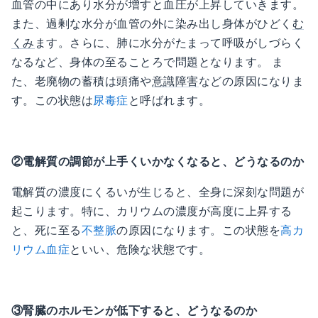
血管の中にあり水分が増すと血圧が上昇していきます。
また、過剰な水分が血管の外に染み出し身体がひどく
む
くみ
ます。さらに、肺に水分がたまって呼吸がしづらく
なるなど、身体の至ることろで問題となります。 ま
た、老廃物の蓄積は頭痛や
意識障害
などの原因になりま
す。この状態は
尿毒症
と呼ばれます。
②電解質の調節が上手くいかなくなると、どうなるのか
電解質の濃度にくるいが生じると、全身に深刻な問題が
起こります。特に、カリウムの濃度が高度に上昇する
と、死に至る
不整脈
の原因になります。この状態を
高カ
リウム血症
といい、危険な状態です。
③腎臓のホルモンが低下すると、どうなるのか