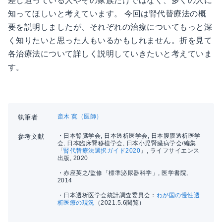
差し迫っている人やその家族だけではなく、多くの人に
知ってほしいと考えています。 今回は腎代替療法の概
要を説明しましたが、それぞれの治療についてもっと深
く知りたいと思った人もいるかもしれません。折を見て
各治療法について詳しく説明していきたいと考えていま
す。
斎木 寛（医師）
執筆者
・日本腎臓学会, 日本透析医学会, 日本腹膜透析医学
参考文献
会, 日本臨床腎移植学会, 日本小児腎臓病学会/編集
「
腎代替療法選択ガイド2020
」, ライフサイエンス
出版, 2020
・赤座英之/監修「標準泌尿器科学」, 医学書院,
2014
・日本透析医学会統計調査委員会：
わが国の慢性透
析医療の現況
（2021.5.6閲覧）