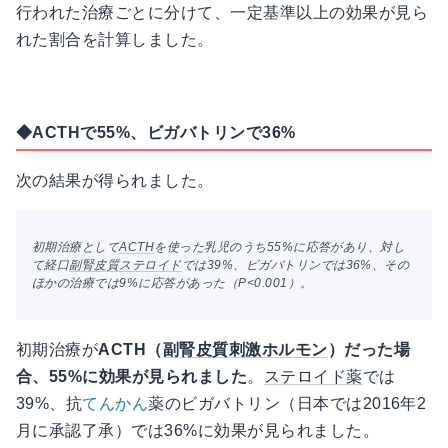
行われた治療ごとに分けて、一定基準以上の効果が見ら
れた割合を計算しました。
◆ACTHで55%、ビガバトリンで36%
次の結果が得られました。
初期治療として
ACTH
を使った乳児のうち55%に応答があり、対し
て経口
副腎皮質ステロイド
では39%、ビガバトリンでは36%、その
ほかの治療では9%に応答があった（P<0.001）。
初期治療が
ACTH（
副腎皮質刺激ホルモン
）だった場
合、55%に効果が見られました
。
ステロイド薬
では
39%、抗
てんかん
薬のビガバトリン（日本では2016年2
月に承認了承）では36%に効果が見られました。